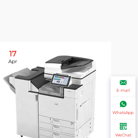
17
1
Apr
Ap
E-mail
WhatsApp
WeChat