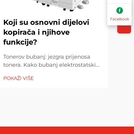
Facebook
Koji su osnovni dijelovi
Ko
kopirača i njihove
vis
funkcije?
na 
Tonerov bubanj: jezgra prijenosa
Izr
tonera. Kako bubanj elektrostatski
dije
privlači toner. Tonerov bubanj ima
Sast
POKAŽI VIŠE
POK
ključnu ulogu u prijenosu tonera
kori
tijekom tiskanja, radeći uz pomoć
zais
elektrostatskih sila kako bi proizveo
kol
kvalitetne ispise. Prekriven je...
pri
Meta