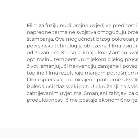
33
Film za fuziju nudi brojne uvjerljive predn
napredne termalne svojstva omogućuju brze v
štampanja. Ova mogućnost brzog pokretanja n
površinska tehnologija obloženja filma osigur
održavanjem. Korisnici imaju konstantnu kval
optimalnu temperaturu tijekom cijelog proces
život, smanjujući frekvenciju zamjene i povez
topline filma rezultiraju manjom potrošnjom e
filma sprečavaju uobičajene probleme s kvalit
izgledajući izlaz svaki put. U okruženjima s
zahtijevanim uvjetima. Smanjeni zahtjevi za
produktivnosti, čime postaje ekonomično rješ