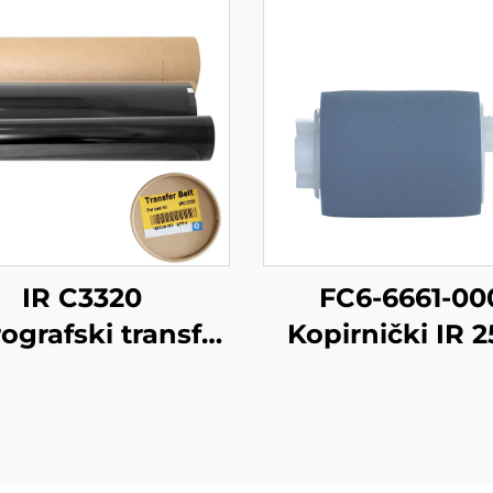
IR C3320
FC6-6661-00
ografski transfer
Kopirnički IR 
lt za Canon IR
Papirni Podiz
DVANCE C3020
Roljer za Cano
25 3025i C3320
ADVANCE 4225 
20L 3320i 3325i
4245 4251 4025