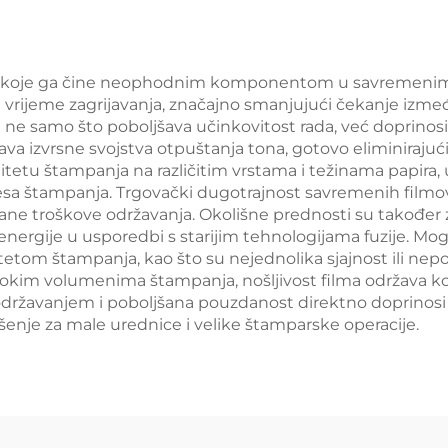
30i C3520i 3525
4045 4051 452
4535i 4545i
osti koje ga čine neophodnim komponentom u savremenim 
rijeme zagrijavanja, značajno smanjujući čekanje izmeđ
e samo što poboljšava učinkovitost rada, već doprinosi 
ava izvrsne svojstva otpuštanja tona, gotovo eliminirajuć
itetu štampanja na različitim vrstama i težinama papira
a štampanja. Trgovački dugotrajnost savremenih filmova
ane troškove održavanja. Okolišne prednosti su također z
nergije u usporedbi s starijim tehnologijama fuzije. Mog
etom štampanja, kao što su nejednolika sjajnost ili nepo
 visokim volumenima štampanja, nošljivost filma održava
 održavanjem i poboljšana pouzdanost direktno doprinosi
enje za male urednice i velike štamparske operacije.