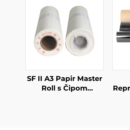
SF II A3 Papir Master
Roll s Čipom
Repr
Kompatibilno za Riso
be
SV Seriju Riso
A
Digitalni Duplikator
30
80m
33