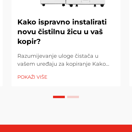
Kako ispravno instalirati
novu čistilnu žicu u vaš
kopir?
Razumijevanje uloge čistača u
vašem uređaju za kopiranje Kako
čistač održava kvalitetu ispisa Čistač
POKAŽI VIŠE
u uređaju za kopiranje igra vrlo
važnu ulogu kada je u pitanju
održavanje dobrog izgleda ispisa.
Ono što ovaj čistač čini je da
preuzima sve...