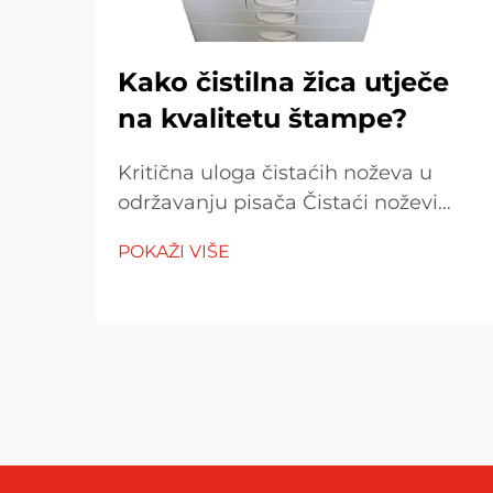
Kako čistilna žica utječe
na kvalitetu štampe?
Kritična uloga čistaćih noževa u
održavanju pisača Čistaći noževi
pisača igraju ključnu ulogu u
POKAŽI VIŠE
glatkom radu pisača tako što
skidaju višak tonera s bubnjeva za
slikanje. Bez njih, toner se
postepeno nakuplja i počinje uticati
na...