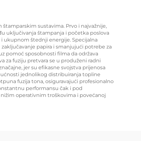
5i
dio Slikovni dio
štamparskim sustavima. Prvo i najvažnije,
u uključivanja štampanja i početka poslova
i ukupnom štednji energije. Specijalna
i zaključavanje papira i smanjujući potrebe za
, uz pomoć sposobnosti filma da održava
 za fuziju pretvara se u produženi radni
načajne, jer su efikasne svojstva prijenosa
ućnosti jednolikog distribuiranja topline
tpuna fuzija tona, osiguravajući profesionalno
 konstantnu performansu čak i pod
 nižim operativnim troškovima i povećanoj