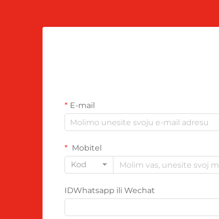
E-mail
Mobitel
Kod
IDWhatsapp ili Wechat