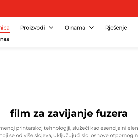
nica
Proizvodi
O nama
Rješenje
 nas
film za zavijanje fuzera
noj printarskoj tehnologiji, služeći kao esencijalni elem
stoji se od više slojeva, uključujući sloj osnove otpornog na