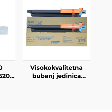
0
Visokokvalitetna
2520
bubanj jedinica
ni
DR313 za Konica
n IR
Minolta Bizhub C258
4235
C308 C368 C458
 4035
C558 C658 Kopirni