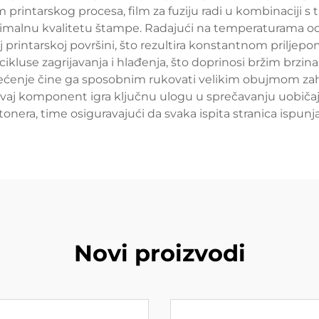
m printarskog procesa, film za fuziju radi u kombinaciji s
timalnu kvalitetu štampe. Radajući na temperaturama od 
oj printarskoj površini, što rezultira konstantnom priljep
kluse zagrijavanja i hlađenja, što doprinosi bržim brz
 oštećenje čine ga sposobnim rukovati velikim obujmom z
Ovaj komponent igra ključnu ulogu u sprečavanju uobiča
onera, time osiguravajući da svaka ispita stranica ispun
Novi proizvodi