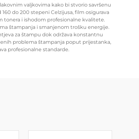
 tlakovnim valjkovima kako bi stvorio savršenu
160 do 200 stepeni Celzijusa, film osigurava
om tonera i ishodom profesionalne kvalitete.
inama štampanja i smanjenom trošku energije.
ahtjeva za štampu dok održava konstantnu
jenih problema štampanja poput prijestanka,
java profesionalne standarde.