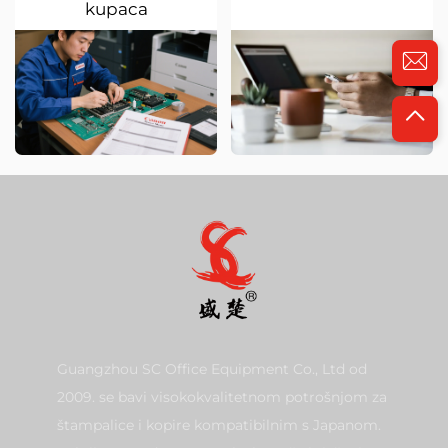
kupaca
Guangzhou SC Office Equipment Co., Ltd od
2009. se bavi visokokvalitetnom potrošnjom za
štampalice i kopire kompatibilnim s Japanom.