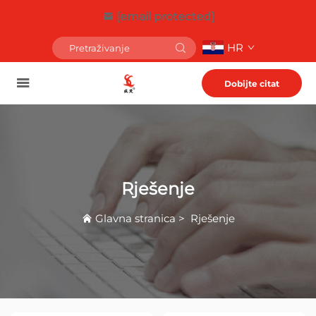
[email protected]
HR
Dobijte citat
Rješenje
Glavna stranica
>
Rješenje