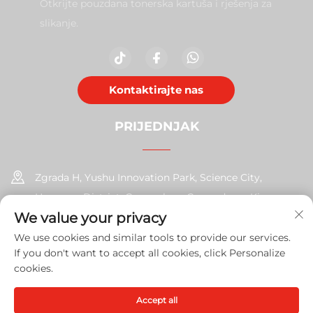
Otkrijte pouzdana tonerska kartuša i rješenja za
slikanje.
Kontaktirajte nas
PRIJEDNJAK
Zgrada H, Yushu Innovation Park, Science City,
Huangpu District, Guangzhou, Guangdong, Kina
We value your privacy
+86-17585526413
We use cookies and similar tools to provide our services.
If you don't want to accept all cookies, click Personalize
[email protected]
cookies.
Accept all
Copyright © 2026 Guangzhou Xinshengchu Uredska oprema