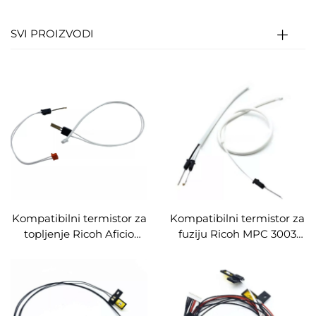
SVI PROIZVODI
Kompatibilni termistor za
Kompatibilni termistor za
topljenje Ricoh Aficio
fuziju Ricoh MPC 3003
MP7502 2075 6001 7001
3503 4503 5503 6003 2003
7500 8000 8001 dijelovi
2503 Dio za zamjenu
za kopir mašinu termistor
Termistor fuzije
za topljenje