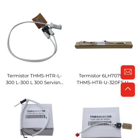
4502 5502 Štampač
Ricoh Aficio 1515 MP161
Fotokopiranih Aparata
MP171 MP201 MP301 MP
Rezervni Dijelovi
161 171 201 301 Dijelove
Fotokopiranih Aparata
Termistor THMS-HTR-L-
Termistor 6LH707920
300 L-300 L 300 Servisne
THMS-HTR-U-320FS U-
Dijelove Fotokopiranih
320FS Suvise za Toshiba
Aparata Dodaci
555 655 755 855