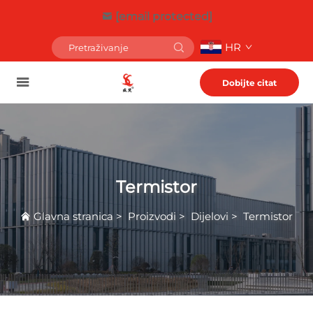
[email protected]
HR
Dobijte citat
Termistor
Glavna stranica
>
Proizvodi
>
Dijelovi
>
Termistor