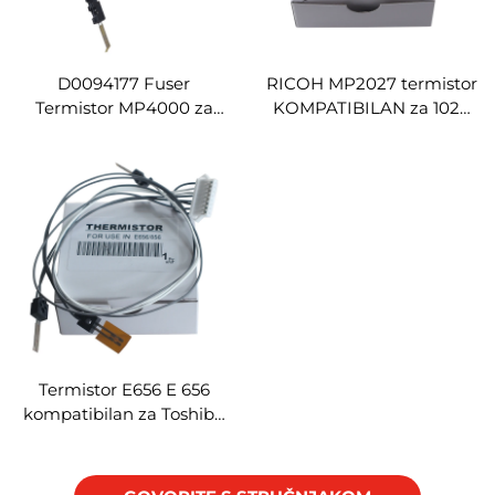
D0094177 Fuser
RICOH MP2027 termistor
Termistor MP4000 za
KOMPATIBILAN za 1022
RICOH MP4000 5000
1027 2022 2027 3025 2510
4000B 5000B 5002 4002
3030 3010 3350 3351 2352
5001
2851 2852 2553 3352 3053
3353
Termistor E656 E 656
kompatibilan za Toshiba
E656 856 kopire