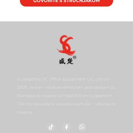
GOVORITE S STRUČNJAKOM
Guangzhou SC Office Equipment Co., Ltd od
2009. se bavi visokokvalitetnom potrošnjom za
štampalice i kopire kompatibilnim s Japanom.
Otkrijte pouzdana tonerska kartuša i rješenja za
slikanje.