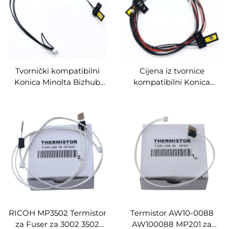
Tvornički kompatibilni
Cijena iz tvornice
Konica Minolta Bizhub
kompatibilni Konica
227 287 367 7522 7536
Minolta Bizhub C360
7528 289S 369S rezervni
C220 C7718 C280 C7728
dijelovi Fusing termistor
C7722 rezervni dijelovi
Fusing termistor
RICOH MP3502 Termistor
Termistor AW10-0088
za Fuser za 3002 3502
AW100088 MP201 za