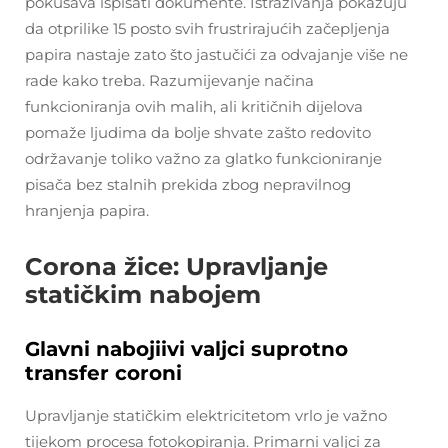
pokušava ispisati dokumente. Istraživanja pokazuju
da otprilike 15 posto svih frustrirajućih začepljenja
papira nastaje zato što jastučići za odvajanje više ne
rade kako treba. Razumijevanje načina
funkcioniranja ovih malih, ali kritičnih dijelova
pomaže ljudima da bolje shvate zašto redovito
održavanje toliko važno za glatko funkcioniranje
pisača bez stalnih prekida zbog nepravilnog
hranjenja papira.
Corona žice: Upravljanje
statičkim nabojem
Glavni nabojiivi valjci suprotno
transfer coroni
Upravljanje statičkim elektricitetom vrlo je važno
tijekom procesa fotokopiranja. Primarni valjci za