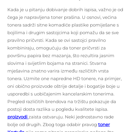
Kada je u pitanju dobivanje dobrih ispisa, važno je od
čega je napravljena toner prašina. U osnovi, većina
tonera sadrži sitne komadiće plastike pomiješane s
bojilima i drugim sastojcima koji pomažu da se sve
pravilno pričvrsti. Kada se ovi sastojci pravilno
kombiniraju, omogućuju da toner pričvrsti za
površinu papira bez mazanja, što rezultira jasnim
slovima i svijetlim bojama na stranici. Stvarna
mješavina znatno varira između različitih vrsta
tonera. Uzmite one napredne HD tonere, na primjer,
oni obično proizvode oštrije detalje i bogatije boje u
usporedbi s uobičajenim kancelarskim tonerima.
Pregled različitih brendova na tržištu pokazuje da
postoji dosta razlika u pogledu kvalitete ispisa.
proizvodi
zaista ostvaruju. Neki jednostavno rade
bolje od drugih. Zbog toga odabir pravog
toner