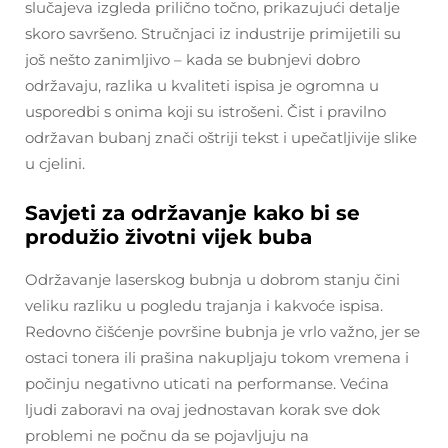
slučajeva izgleda prilično točno, prikazujući detalje
skoro savršeno. Stručnjaci iz industrije primijetili su
još nešto zanimljivo – kada se bubnjevi dobro
održavaju, razlika u kvaliteti ispisa je ogromna u
usporedbi s onima koji su istrošeni. Čist i pravilno
održavan bubanj znači oštriji tekst i upečatljivije slike
u cjelini.
Savjeti za održavanje kako bi se
produžio životni vijek buba
Održavanje laserskog bubnja u dobrom stanju čini
veliku razliku u pogledu trajanja i kakvoće ispisa.
Redovno čišćenje površine bubnja je vrlo važno, jer se
ostaci tonera ili prašina nakupljaju tokom vremena i
počinju negativno uticati na performanse. Većina
ljudi zaboravi na ovaj jednostavan korak sve dok
problemi ne počnu da se pojavljuju na