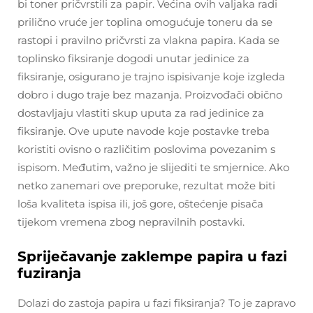
bi toner pričvrstili za papir. Većina ovih valjaka radi
prilično vruće jer toplina omogućuje toneru da se
rastopi i pravilno pričvrsti za vlakna papira. Kada se
toplinsko fiksiranje dogodi unutar jedinice za
fiksiranje, osigurano je trajno ispisivanje koje izgleda
dobro i dugo traje bez mazanja. Proizvođači obično
dostavljaju vlastiti skup uputa za rad jedinice za
fiksiranje. Ove upute navode koje postavke treba
koristiti ovisno o različitim poslovima povezanim s
ispisom. Međutim, važno je slijediti te smjernice. Ako
netko zanemari ove preporuke, rezultat može biti
loša kvaliteta ispisa ili, još gore, oštećenje pisača
tijekom vremena zbog nepravilnih postavki.
Spriječavanje zaklempe papira u fazi
fuziranja
Dolazi do zastoja papira u fazi fiksiranja? To je zapravo