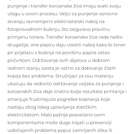
punjenje i transfer koroanske žice imaju svaki svoju
ulogu u ovom procesu. Valjci za punjenje osnovno
stvaraju ravnomjerni elektrostatski naboj na
fotoprovodnom bubnju, što osigurava pravilnu
primjenu tonera. Transfer koroanske žice rade nešto
drugačije, one papiru daju vlastiti naboj kako bi toner
pri prijelazu s bubnja na površinu papira ostao
pričvršćen. Održavanje ovih dijelova u dobrom
radnom stanju zaista je važno za dobivanje čistih
kopija bez problema. Stručnjaci za ovu materiju
ukazuju da redovito održavanje valjaka za punjenje i
koroanskih žica daje znatno bolje rezultate printanja i
smanjuje frustrirajuće pogreške kopiranja koje
nastaju zbog lošeg upravljanja statičkim
elektricitetom. Malo pažnje posvećeno ovim
komponentama može dugo trajati u prevenciji
uobičajenih problema poput zamrljanih slika ili