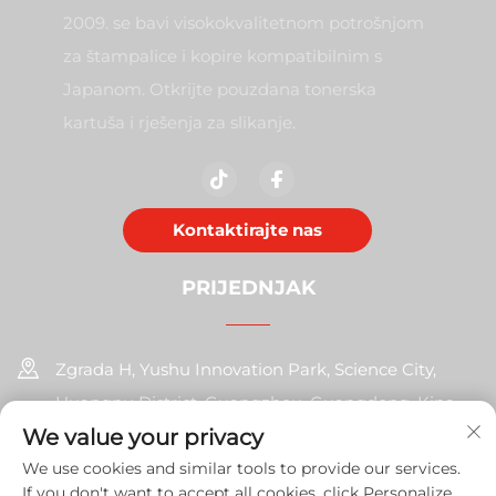
2009. se bavi visokokvalitetnom potrošnjom
za štampalice i kopire kompatibilnim s
Japanom. Otkrijte pouzdana tonerska
kartuša i rješenja za slikanje.
Kontaktirajte nas
PRIJEDNJAK
Zgrada H, Yushu Innovation Park, Science City,
Huangpu District, Guangzhou, Guangdong, Kina
We value your privacy
+86-17585526413
We use cookies and similar tools to provide our services.
If you don't want to accept all cookies, click Personalize