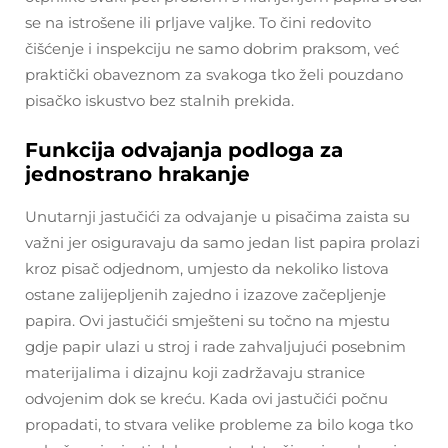
se na istrošene ili prljave valjke. To čini redovito
čišćenje i inspekciju ne samo dobrim praksom, već
praktički obaveznom za svakoga tko želi pouzdano
pisačko iskustvo bez stalnih prekida.
Funkcija odvajanja podloga za
jednostrano hrakanje
Unutarnji jastučići za odvajanje u pisačima zaista su
važni jer osiguravaju da samo jedan list papira prolazi
kroz pisač odjednom, umjesto da nekoliko listova
ostane zalijepljenih zajedno i izazove začepljenje
papira. Ovi jastučići smješteni su točno na mjestu
gdje papir ulazi u stroj i rade zahvaljujući posebnim
materijalima i dizajnu koji zadržavaju stranice
odvojenim dok se kreću. Kada ovi jastučići počnu
propadati, to stvara velike probleme za bilo koga tko