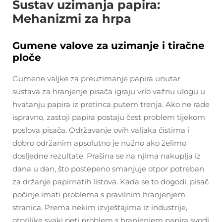
Sustav uzimanja papira:
Mehanizmi za hrpa
Gumene valove za uzimanje i tiračne
ploče
Gumene valjke za preuzimanje papira unutar
sustava za hranjenje pisača igraju vrlo važnu ulogu u
hvatanju papira iz pretinca putem trenja. Ako ne rade
ispravno, zastoji papira postaju čest problem tijekom
poslova pisača. Održavanje ovih valjaka čistima i
dobro održanim apsolutno je nužno ako želimo
dosljedne rezultate. Prašina se na njima nakuplja iz
dana u dan, što postepeno smanjuje otpor potreban
za držanje papirnatih listova. Kada se to dogodi, pisač
počinje imati problema s pravilnim hranjenjem
stranica. Prema nekim izvještajima iz industrije,
otprilike svaki peti problem s hranjenjem papira svodi