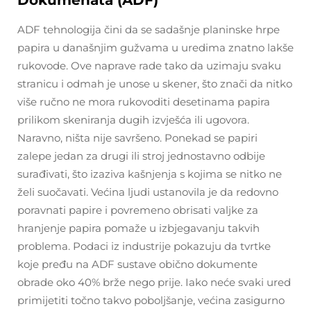
ADF tehnologija čini da se sadašnje planinske hrpe
papira u današnjim gužvama u uredima znatno lakše
rukovode. Ove naprave rade tako da uzimaju svaku
stranicu i odmah je unose u skener, što znači da nitko
više ručno ne mora rukovoditi desetinama papira
prilikom skeniranja dugih izvješća ili ugovora.
Naravno, ništa nije savršeno. Ponekad se papiri
zalepe jedan za drugi ili stroj jednostavno odbije
surađivati, što izaziva kašnjenja s kojima se nitko ne
želi suočavati. Većina ljudi ustanovila je da redovno
poravnati papire i povremeno obrisati valjke za
hranjenje papira pomaže u izbjegavanju takvih
problema. Podaci iz industrije pokazuju da tvrtke
koje pređu na ADF sustave obično dokumente
obrade oko 40% brže nego prije. Iako neće svaki ured
primijetiti točno takvo poboljšanje, većina zasigurno