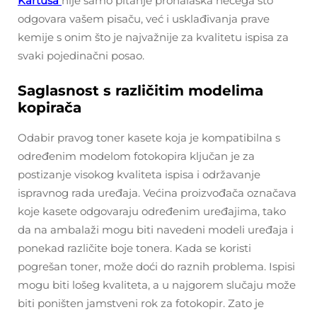
Kartuša
nije samo pitanje pronalaska nečega što
odgovara vašem pisaču, već i usklađivanja prave
kemije s onim što je najvažnije za kvalitetu ispisa za
svaki pojedinačni posao.
Saglasnost s različitim modelima
kopirača
Odabir pravog toner kasete koja je kompatibilna s
određenim modelom fotokopira ključan je za
postizanje visokog kvaliteta ispisa i održavanje
ispravnog rada uređaja. Većina proizvođača označava
koje kasete odgovaraju određenim uređajima, tako
da na ambalaži mogu biti navedeni modeli uređaja i
ponekad različite boje tonera. Kada se koristi
pogrešan toner, može doći do raznih problema. Ispisi
mogu biti lošeg kvaliteta, a u najgorem slučaju može
biti poništen jamstveni rok za fotokopir. Zato je