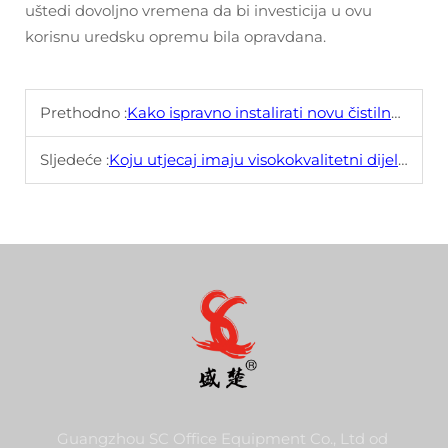
uštedi dovoljno vremena da bi investicija u ovu
korisnu uredsku opremu bila opravdana.
Prethodno :
Kako ispravno instalirati novu čistilnu žicu u vaš kopir?
Sljedeće :
Koju utjecaj imaju visokokvalitetni dijelovi na životni vijek kopirača?
Guangzhou SC Office Equipment Co., Ltd od