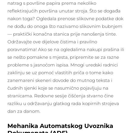
natrag s površine papira prema nekoliko
reflektirajućih površina unutar stroja. Što se događa
nakon toga? Ogledala prenose slikovne podatke dok
ne dođu do onoga što nazivamo slikovnim bubnjem
— praktički konačna stanica prije nanošenja tinte.
Održavajte ove dijelove čistima i pravilno
poravnatima! Ako se na ogledalima nakupi prašina ili
se nešto pomakne s mjesta, pripremite se za razne
probleme s jasnoćom ispisa. Mnogi uredski radnici
zaklinju se uz pomoć vlastitih priča o tome kako
zanemareni skeneri dovode do mutnog teksta i
čudnih sjenki koje se nasumično pojavljuju na
stranicama. Redovne sesije čišćenja stvarno čine
razliku u održavanju glatkog rada kopirnih strojeva
dan za danom.
Mehanika Automatskog Uvoznika
Dokumenata (ADF)