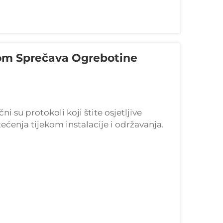
om Sprečava Ogrebotine
i su protokoli koji štite osjetljive
enja tijekom instalacije i održavanja.
anja bubnjevi osigurava da vaša oprema za