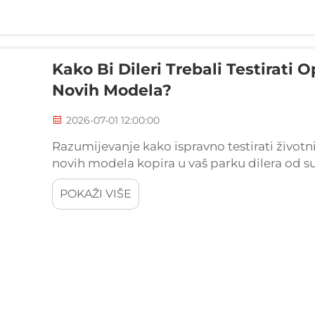
Kako Bi Dileri Trebali Testirati
Novih Modela?
2026-07-01 12:00:00
Razumijevanje kako ispravno testirati život
novih modela kopira u vaš parku dilera od s
pouzdanosti opreme i zadovoljstva kupaca. 
POKAŽI VIŠE
bubanj, je kritična komponenta...