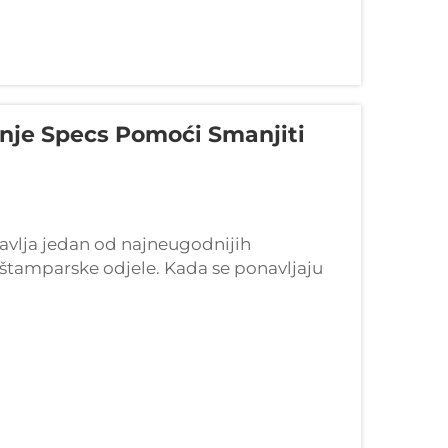
anje Specs Pomoći Smanjiti
avlja jedan od najneugodnijih
i štamparske odjele. Kada se ponavljaju
ni uzrok često se može pratiti natrag do