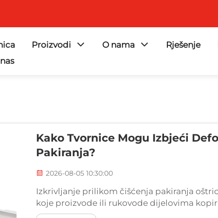
nica
Proizvodi
O nama
Rješenje
 nas
Kako Tvornice Mogu Izbjeći Defo
Pakiranja?
2026-08-05 10:30:00
Izkrivljanje prilikom čišćenja pakiranja oštr
koje proizvode ili rukovode dijelovima kopir
oštrice, njihova učinkovitost dramatično opa