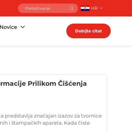
HR
Novice
Dobijte citat
rmacije Prilikom Čišćenja
ica predstavlja značajan izazov za tvornice
nih i štampačkih aparata. Kada čiste
da, što dovodi do loših performansi, cu...