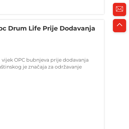
 Opc Drum Life Prije Dodavanja
ni vijek OPC bubnjeva prije dodavanja
uštinskog je značaja za održavanje
OPC bubanj, ili organski fotoprovodnik