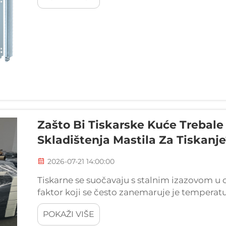
Zašto Bi Tiskarske Kuće Trebale
Skladištenja Mastila Za Tiskanj
2026-07-21 14:00:00
Tiskarne se suočavaju s stalnim izazovom u o
faktor koji se često zanemaruje je temperatur
Okruženje u kojem se tinte čuvaju direktno u
POKAŽI VIŠE
dugovječnost i...