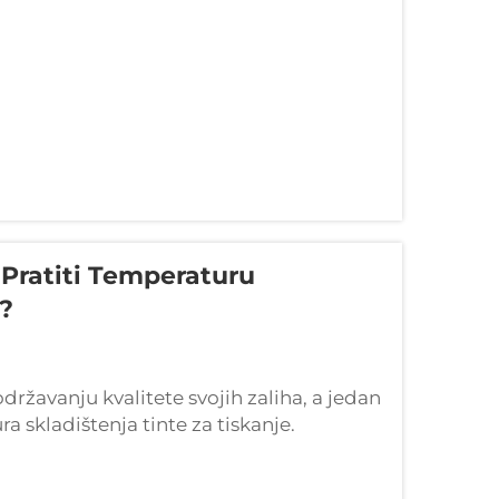
 Pratiti Temperaturu
e?
državanju kvalitete svojih zaliha, a jedan
a skladištenja tinte za tiskanje.
tječe na njihovu učinkovitost,