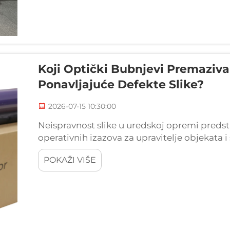
Koji Optički Bubnjevi Premaziv
Ponavljajuće Defekte Slike?
2026-07-15 10:30:00
Neispravnost slike u uredskoj opremi predst
operativnih izazova za upravitelje objekata 
nedostatci slike na štampanoj stranici, glav
POKAŽI VIŠE
kvalitete i spe...