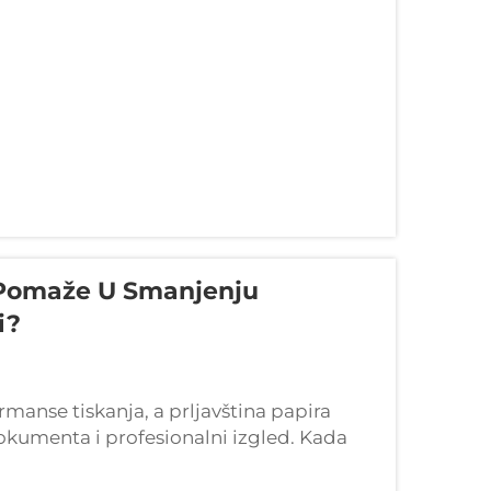
 Pomaže U Smanjenju
i?
anse tiskanja, a prljavština papira
 dokumenta i profesionalni izgled. Kada
e specifikacije, mrlje i tr...