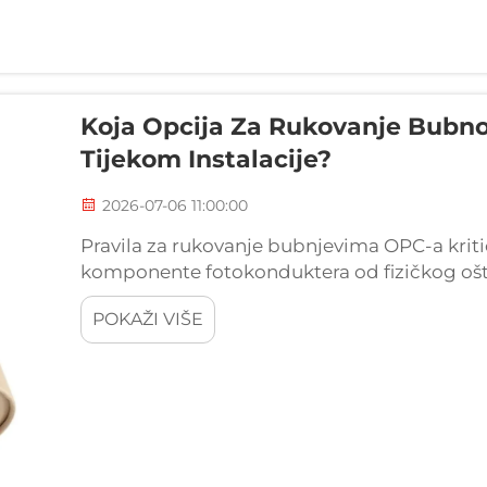
Koja Opcija Za Rukovanje Bubn
Tijekom Instalacije?
2026-07-06 11:00:00
Pravila za rukovanje bubnjevima OPC-a kritičn
komponente fotokonduktera od fizičkog ošteć
Razumijevanje i slijediti OPC pravila rukov
POKAŽI VIŠE
snimanje radi na p...