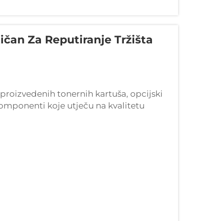
tičan Za Reputiranje Tržišta
proizvedenih tonernih kartuša, opcijski
omponenti koje utječu na kvalitetu
ja ili prodaje kartuše ovisi o r...