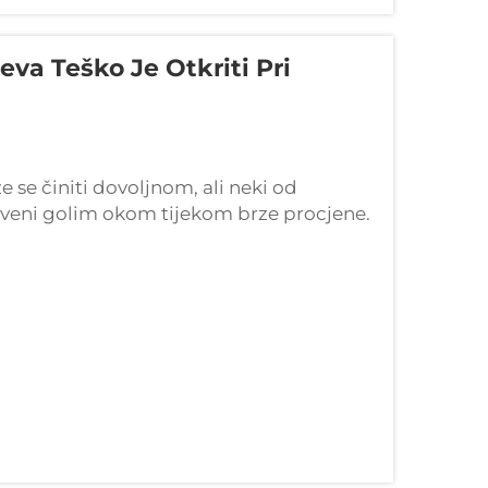
va Teško Je Otkriti Pri
 se činiti dovoljnom, ali neki od
riveni golim okom tijekom brze procjene.
 samo na provjere na površini rizikuju da