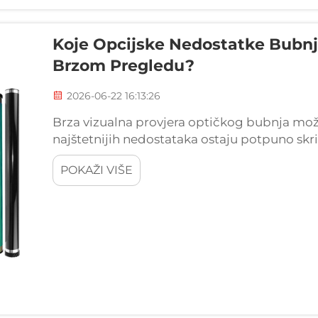
Koje Opcijske Nedostatke Bubnje
Brzom Pregledu?
2026-06-22 16:13:26
Brza vizualna provjera optičkog bubnja može
najštetnijih nedostataka ostaju potpuno sk
Tehnici i timovi za nabavku koji se oslanjaju
POKAŽI VIŠE
instaliraju...