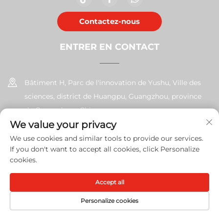
Contactez-nous
ENTRER EN CONTACT
Bâtiment H, Parc de l'innovation de Yushu, Ville des
sciences, district de Huangpu, Guangzhou, province
du Guangdong, Chine
We value your privacy
+86-17585526413
We use cookies and similar tools to provide our services.
If you don't want to accept all cookies, click Personalize
[email protected]
cookies.
Accept all
Copyright © 2026 Guangzhou Xinshengchu Office Equipment
Co., Ltd. Tous droits réservés
Politique de confidentialité
Personalize cookies
PAGE D'ACCUEIL
PRODUITS
COURRIEL
TÉL.