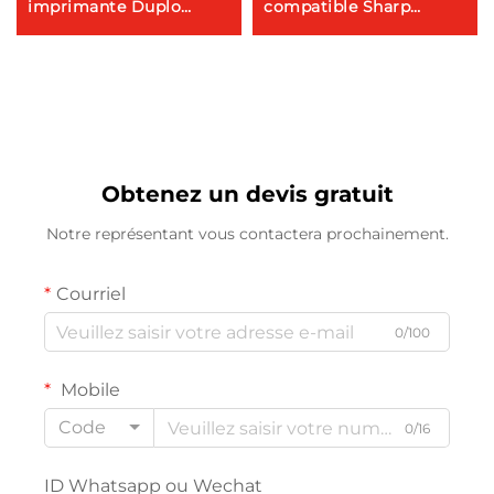
imprimante Duplo
compatible Sharp
DUPLO DP-G225 325
SF271RC pour Sharp SF
Duplicateur numérique
S262RC 263RC 312RC
Rouleau maître DRG20
351RC 401 402 502DC
271RC 303 352 SF-452
Obtenez un devis gratuit
Notre représentant vous contactera prochainement.
Courriel
0/100
Mobile
Code
0/16
ID Whatsapp ou Wechat