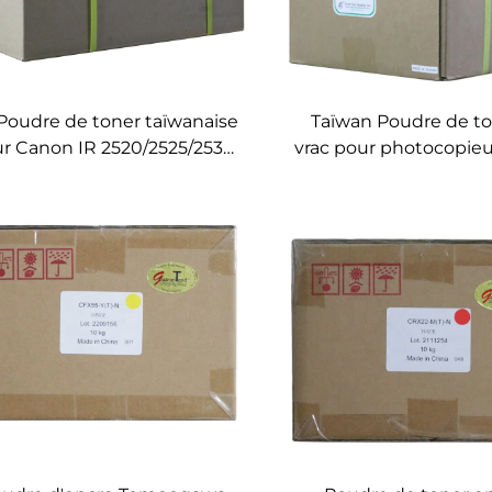
 Poudre de toner taïwanaise
Taïwan Poudre de to
r Canon IR 2520/2525/2530
vrac pour photocopieu
IRA
T602-3 Toner univ
5/4051/4245/4251/6075/8085/8095/8105/8285/8295/8205