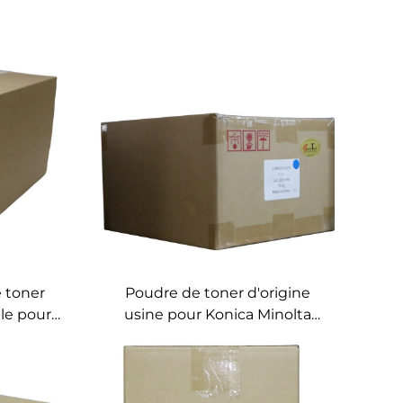
 toner
Poudre de toner d'origine
le pour
usine pour Konica Minolta
fa
Bizhub C250i/300i/360i
5500/5501
C450i/550i/650i
 TK6308
C227i/C257i/C287i TN328 TN227
é