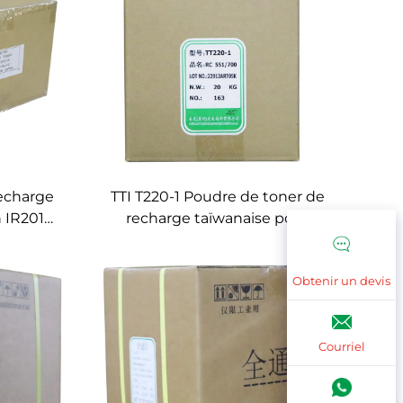
echarge
TTI T220-1 Poudre de toner de
 IR2016
recharge taïwanaise pour
22
Ricoh Aficio 551 700 1055 1060
002/2202
1075 2051 2060 2075 MP5500
Obtenir un devis
6000 7500 8000 6002 7502
/2620
Courriel