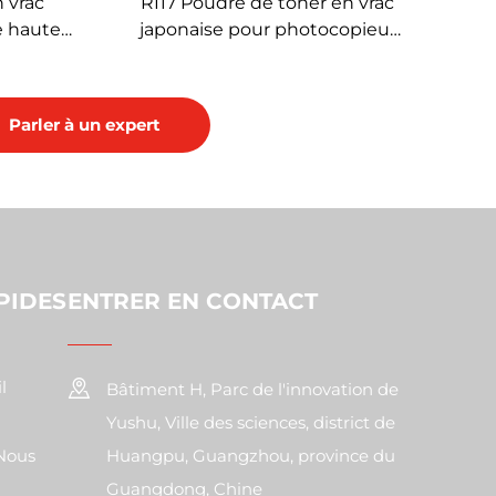
 vrac
RI17 Poudre de toner en vrac
e haute
japonaise pour photocopieur
T203024
Ricoh Aficio MP2501
CT203027
MP2554/3054/3554/4054/5054/6054
uteille
Parler à un expert
PIDES
ENTRER EN CONTACT
l
Bâtiment H, Parc de l'innovation de
Yushu, Ville des sciences, district de
Nous
Huangpu, Guangzhou, province du
Guangdong, Chine