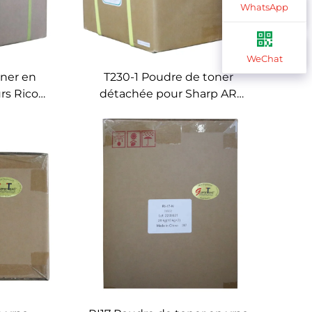
WhatsApp
WeChat
ner en
T230-1 Poudre de toner
rs Ricoh
détachée pour Sharp AR
ersel
M236/237/276/255/258/275/261/311
/8585/8595/8505
M160/162/163/205/208 AR-
1618/1818/2918 Toner universel