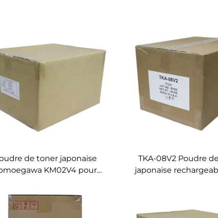
oudre de toner japonaise
TKA-08V2 Poudre de
omoegawa KM02V4 pour
japonaise rechargeab
Kyocera KM-
Kyocera TASKal
0/3530/3035/4035/5035/2531/3531/4031,
3500/3501/4500/4501/
echarge de toner en vrac
Toner en vrac TK6305
Toner détach