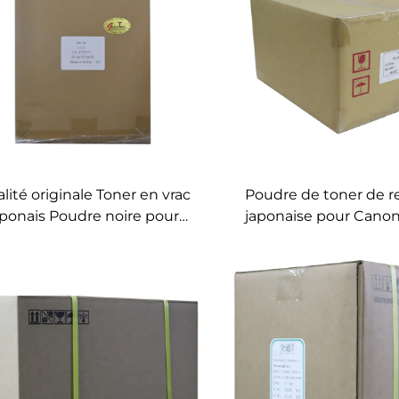
lité originale Toner en vrac
Poudre de toner de r
aponais Poudre noire pour
japonaise pour Canon
chargement de cartouche
IR2018/2020/20
de toner Konica Minolta
IR2520/2525/2530 IR2
IR8085/8105
IR4525/4535/4545