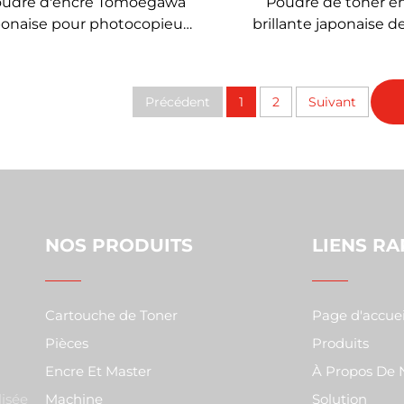
udre d'encre Tomoegawa
Poudre de toner en
ponaise pour photocopieur
brillante japonaise d
couleur Fuji Xerox DC-IV
qualité pour Xerox C
C2270/3370/4470/5570
CT203025 CT203026 
C2275/3375/4475/5575
DC SC2020 SC2022 Bo
Précédent
1
2
Suivant
de toner
NOS PRODUITS
LIENS RA
Cartouche de Toner
Page d'accuei
Pièces
Produits
Encre Et Master
À Propos De 
isée
Machine
Solution