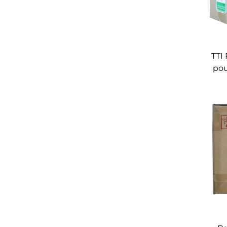
TTI
pou
404