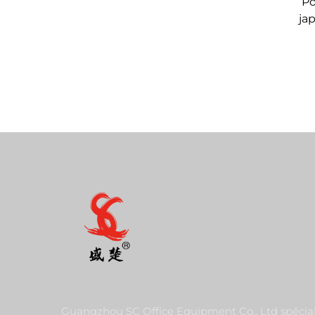
Po
ja
Guangzhou SC Office Equipment Co., Ltd spécial