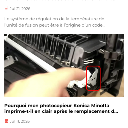
température du dispositif de fusion
Jul 21, 2026
Le système de régulation de la température de
l’unité de fusion peut être à l’origine d’un code
d’erreur, problème couramment rencontré sur un
photocopieur. L’ensemble de fusion chauffe et fixe la
poudre d’encre sur le papier, ce qui signifie que toute
détection anormale de température, tout
dysfonctionnement du système de chauffage ou
toute panne du capteur…
Pourquoi mon photocopieur Konica Minolta
imprime-t-il en clair après le remplacement de
la cartouche de toner ?
Jul 11, 2026