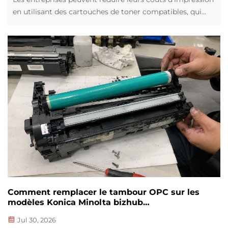
en utilisant des cartouches de toner compatibles, qui
garantissent des performances d’impression stables. Les
normes de fabrication des cartouches de toner
compatibles varient. Les produits de mauvaise qualité
peuvent entraîner une faible qualité d’impression…
Comment remplacer le tambour OPC sur les
modèles Konica Minolta bizhub
184/195/205i/225i/226/227i/206/246i/266i
Jul 30, 2026