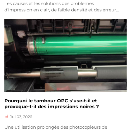
Les causes et les solutions des problèmes
d’impression en clair, de faible densité et des erreurs
TCR sont abordées dans les contextes suivants.
Certains utilisateurs rencontrent des problèmes tels
qu’une impression en clair, une densité de couleur
inégale, des images délavées ou des erreurs liées à la
cartouche de toner lorsqu’ils tentent…
Pourquoi le tambour OPC s'use-t-il et
provoque-t-il des impressions noires ?
Jul 03, 2026
Une utilisation prolongée des photocopieurs de