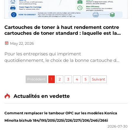
Cartouches de toner à haut rendement contre
cartouches de toner standard : laquelle est la
meilleure pour votre entreprise ?
May 22, 2026
Pour les entreprises qui impriment
quotidiennement, le choix de la bonne cartouche de
toner est crucial. De nombreux utilisateurs
comparent les cartouches haute capacité et les
cartouches standard, sans toujours bien en
Précédent
1
2
3
4
5
Suivant
comprendre les différences. Bien qu’elles soient
compatibles avec les mêmes modèles
Actualités en vedette
d’imprimantes, ces deux...
Comment remplacer le tambour OPC sur les modèles Konica
Minolta bizhub 184/195/205i/225i/226/227i/206/246i/266i
2026-07-30