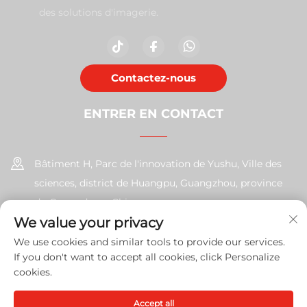
des solutions d'imagerie.
Contactez-nous
ENTRER EN CONTACT
Bâtiment H, Parc de l'innovation de Yushu, Ville des
sciences, district de Huangpu, Guangzhou, province
du Guangdong, Chine
We value your privacy
+86-17585526413
We use cookies and similar tools to provide our services.
If you don't want to accept all cookies, click Personalize
[email protected]
cookies.
Accept all
Copyright © 2026 Guangzhou Xinshengchu Office Equipment