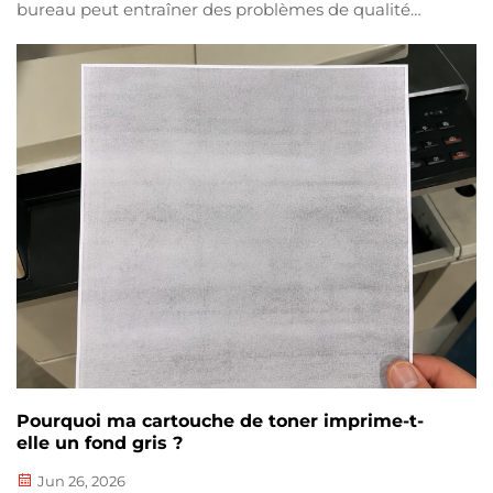
bureau peut entraîner des problèmes de qualité
d'image, tels que des arrière-plans noirs, des zones
grises ou des images floues. Parmi les problèmes les
plus courants figure une usure excessive du tambour
d'imagerie (tambour OPC) sur les modèles : 184, 195,
205i, 227i et 22...
Pourquoi ma cartouche de toner imprime-t-
elle un fond gris ?
Jun 26, 2026