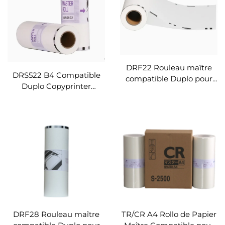
DRF22 Rouleau maître
DRS522 B4 Compatible
compatible Duplo pour
Duplo Copyprinter
imprimante Duplo
Rouleau de Papier Master
DUPLO DRF520
pour Duplicateur Digital
Duplicateur numérique
Duplo DP-S520 Rouleau
Rouleau maître DRF22
de Papier Master
DRF28 Rouleau maître
TR/CR A4 Rollo de Papier