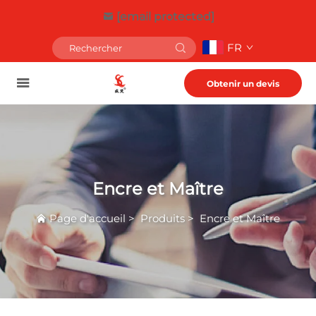
[email protected]
FR
Obtenir un devis
Encre et Maître
Page d'accueil
>
Produits
>
Encre et Maître