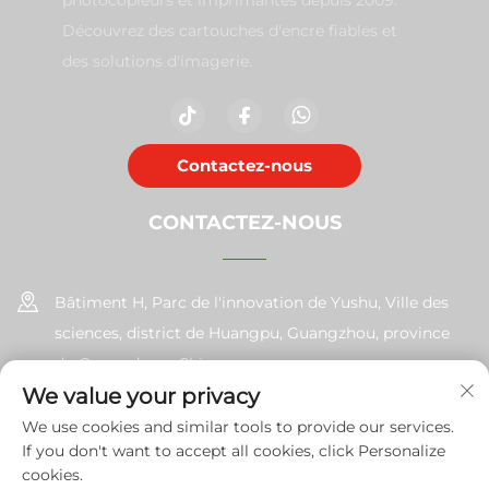
Découvrez des cartouches d'encre fiables et
des solutions d'imagerie.
Contactez-nous
CONTACTEZ-NOUS
Bâtiment H, Parc de l'innovation de Yushu, Ville des
sciences, district de Huangpu, Guangzhou, province
du Guangdong, Chine
We value your privacy
+86-17585526413
We use cookies and similar tools to provide our services.
If you don't want to accept all cookies, click Personalize
[email protected]
cookies.