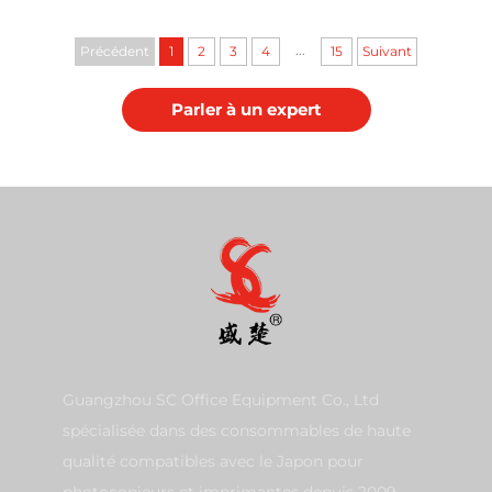
Duplicateur numérique
Duplicateur numérique
...
Précédent
1
2
3
4
15
Suivant
Parler à un expert
Guangzhou SC Office Equipment Co., Ltd
spécialisée dans des consommables de haute
qualité compatibles avec le Japon pour
photocopieurs et imprimantes depuis 2009.