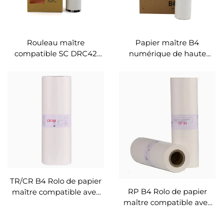
Rouleau maître
Papier maître B4
compatible SC DRC42
numérique de haute
pour machine Duplo
qualité Roller compatible
DP330 DP340 Haute
pour machine Riso KZ30
qualité
Duplicateur numérique
Pièces
TR/CR B4 Rolo de papier
RP B4 Rolo de papier
maître compatible avec
maître compatible avec
Riso CR1600 1680 1630
Riso RP210 250
TR1000 1550 1530