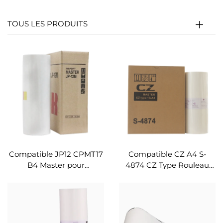
TOUS LES PRODUITS
Compatible JP12 CPMT17
Compatible CZ A4 S-
B4 Master pour
4874 CZ Type Rouleau
Duplicateur Digital Ricoh
Master pour Imprimante
JP 1250 1255 DX3243
Duplicatrice Riso CZ180
N200