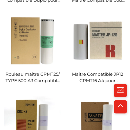
compatible Duplo pour
Maître Compatible pour
imprimante Duplo DP-
Imprimante Copieuse
F520 DP-F620
Riso TR 151 TR 1510 CR 1610
Duplicateur numérique
Duplicateur Digital
Rouleau maître DRF28
Rouleau maître CPMT25/
Maître Compatible JP12
TYPE 500 A3 Compatible
CPMT16 A4 pour
avec Duplicateur SC pour
Duplicateur Digital Ricoh
Ricoh DD5450 Master
JP 1210 1230 1235 DX3240
80m