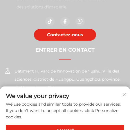
des solutions d'imagerie.
Contactez-nous
ENTRER EN CONTACT
Bâtiment H, Parc de l'innovation de Yushu, Ville des
sciences, district de Huangpu, Guangzhou, province
du Guangdong, Chine
We value your privacy
+86-17585526413
We use cookies and similar tools to provide our services.
If you don't want to accept all cookies, click Personalize
[email protected]
cookies.