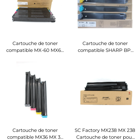
Cartouche de toner
Cartouche de toner
compatible MX-60 MX60
compatible SHARP BP-
pour Sharp MX-3050N
CT20 BPCT20 pour les
3550N 4050N 3070N
photocopieurs BP-C2021X
3570N 4070N
C2021R C2521R
Cartouche de toner
SC Factory MX238 MX 238
compatible MX36 MX 36
Cartouche de toner pour