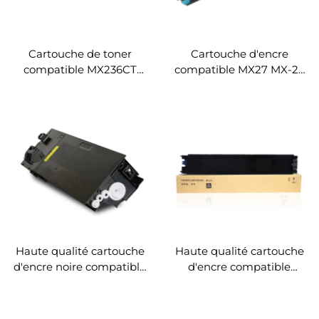
Cartouche de toner
Cartouche d'encre
compatible MX236CT
compatible MX27 MX-27
MX236 pour Sharp 1808
MC27CT pour
2008 2308 2035 2328 203
photocopieurs SHARP
Copieurs
MX2300 2700 2000L
Haute qualité cartouche
Haute qualité cartouche
d'encre noire compatible
d'encre compatible
SF237CT SF238CT pour
MX31CT pour
photocopieurs Sharp SF
photocopieurs Sharp MX
S201S S201N S261 S233
2600N 3100N 2601N 3101N