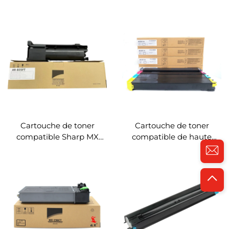
pour Sharp MX2610N
copieur pour Sharp
3110N 3610N 2615N 3115N
2048S 2048 2049NS
3640N 2640N 3140N
Toner noir
Cartouche de toner
Cartouche de toner
compatible Sharp MX
compatible de haute
B45AT CT NT GT FT pour
qualité Sharp MX36CT
Sharp MX-B350P MX-
NX36 pour Sharp MX
B450P Parties de copieur
2640 3140 3640 3111 3116N
Cartouche de toner 350g
3110 2614 3114 3614 3160
3115