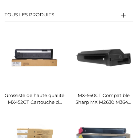
TOUS LES PRODUITS
Grossiste de haute qualité
MX-560CT Compatible
MX452CT Cartouche de
Sharp MX M2630 M364N
toner pour photocopieur
365N M464N M465N
Sharp MX-4528U
564N M565N
Photocopieur Cartouche
de toner