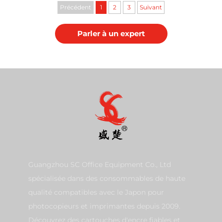
S303R
Précédent
1
2
3
Suivant
Parler à un expert
Guangzhou SC Office Equipment Co., Ltd
spécialisée dans des consommables de haute
qualité compatibles avec le Japon pour
photocopieurs et imprimantes depuis 2009.
Découvrez des cartouches d'encre fiables et