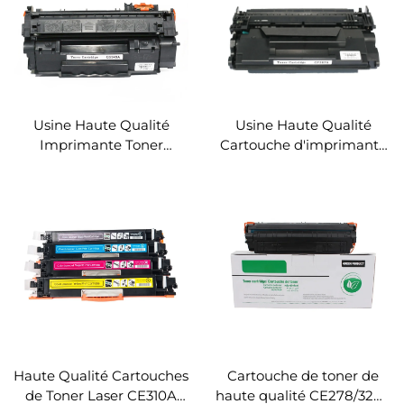
Usine Haute Qualité
Usine Haute Qualité
Imprimante Toner
Cartouche d'imprimante
Q7553a Cartouche de
Toner CF287a
toner compatible pour
Compatible Cartouche de
HP Laser Jet
Toner 287a 87a pour HP
1160/1320/3390/3392/P2010/P2015/P2014/M272
LaserJet Enterprise
M506dn/M506x/M506n
Haute Qualité Cartouches
Cartouche de toner de
de Toner Laser CE310A
haute qualité CE278/328a