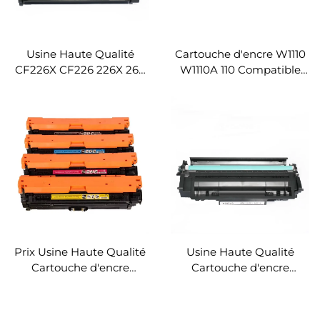
Usine Haute Qualité
Cartouche d'encre W1110
CF226X CF226 226X 26X
W1110A 110 Compatible
Cartouche de Toner
pour HP 108a 108w 138pn
Premium Compatible
138pnw 138p MFP 136w
pour HP LaserJet Pro
136a 136nw MFP136A
M403d M403dn M403
MFP M427dw
Prix Usine Haute Qualité
Usine Haute Qualité
Cartouche d'encre
Cartouche d'encre
Couleur
Ce505a Compatible
CE740A/CE741A/CE742A/CE743A
Cartouche d'encre 505a
pour HP
05a pour HP Laserjet