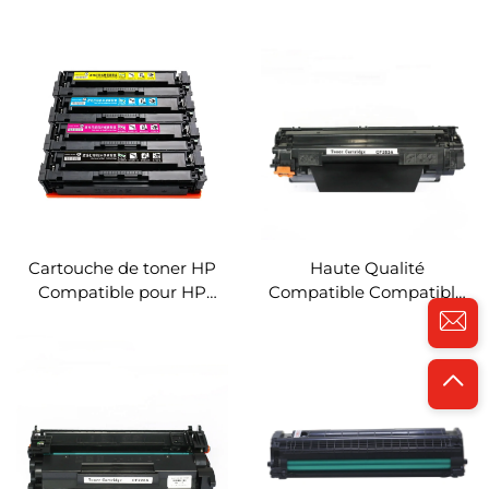
126a pour Imprimante HP
Premium Compatible
Pro CP1025 CP1025NW
pour imprimante HP
Cartouche de Toner
Laser Pro P1560/1636
278A 728 Toner
Cartouche de toner HP
Haute Qualité
Compatible pour HP
Compatible Compatible
M252/277(201A) CF401A
CF283A CF283 283A 83A
CF402A CF403A Toner
Cartouche de toner noir
Couleur Cartridge
pour imprimante
CF400A
multifonction HP
LaserJet Pro MFP M125
M127 M201 M225