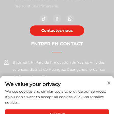
des solutions d'imagerie.
Contactez-nous
ENTRER EN CONTACT
Bâtiment H, Parc de l'innovation de Yushu, Ville des
sciences, district de Huangpu, Guangzhou, province
du Guangdong, Chine
We value your privacy
+86-17585526413
We use cookies and similar tools to provide our services.
If you don't want to accept all cookies, click Personalize
[email protected]
cookies.