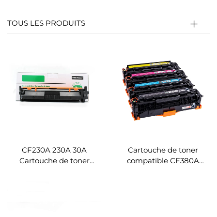
TOUS LES PRODUITS
CF230A 230A 30A
Cartouche de toner
Cartouche de toner
compatible CF380A
compatible pour HP
CF381A CF382A CF383A
M203D M203DN
pour HP LaserJet Pro
M227FDW M227SDN
MFP M476dw M476nw
M206dn M230sdn
M230fdw