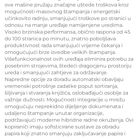
ove mašine pružaju značajne uštede troškova kroz
mogućnosti masovnog štampanja i energetski
učinkovito radnju, smanjujući troškove po stranici u
odnosu na manje uređaje namijenjene uredima.
Visoko brzinska performansa, obično raspona od 45
do 100 stranica po minutu, znatno poboljšava
produktivnost rada smanjujući vrijeme čekanja i
omogućujući brze izvedbe velikih štampanja.
Višefunkcionalnost ovih uređaja eliminira potrebu za
posebnim strojevima, štedeći dragocjenu prostoriju
ureda i smanjujući zahtjeve za održavanje.
Napredne opcije za doradu automatski obavljaju
vremenski potrošnje zadatke poput sortiranja,
šiljivanja i stvaranja knjižića, oslobađajući osoblje za
važnije dužnosti. Mogućnosti integracije u mrežu
omogućuju neprekidno dijeljenje dokumenata i
udaljeno štampanje unutar organizacije,
podržavajući moderne hibridne radne okruženja. Ovi
kopiraniči imaju sofisticirane sustave za obradu
papira koji znatno smanjuju zaključavanje papira i