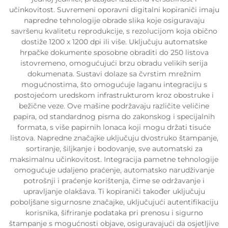
učinkovitost. Suvremeni oporavni digitalni kopiraniči imaju
napredne tehnologije obrade slika koje osiguravaju
savršenu kvalitetu reprodukcije, s rezolucijom koja obično
dostiže 1200 x 1200 dpi ili više. Uključuju automatske
hrpačke dokumente sposobne obraditi do 250 listova
istovremeno, omogućujući brzu obradu velikih serija
dokumenata. Sustavi dolaze sa čvrstim mrežnim
mogućnostima, što omogućuje laganu integraciju s
postojećom uredskom infrastrukturom kroz obostruke i
bežične veze. Ove mašine podržavaju različite veličine
papira, od standardnog pisma do zakonskog i specijalnih
formata, s više papirnih lonaca koji mogu držati tisuće
listova. Napredne značajke uključuju dvostruko štampanje,
sortiranje, šiljkanje i bodovanje, sve automatski za
maksimalnu učinkovitost. Integracija pametne tehnologije
omogućuje udaljeno praćenje, automatsko narudživanje
potrošnji i praćenje korištenja, čime se održavanje i
upravljanje olakšava. Ti kopiraniči također uključuju
poboljšane sigurnosne značajke, uključujući autentifikaciju
korisnika, šifriranje podataka pri prenosu i sigurno
štampanje s mogućnosti objave, osiguravajući da osjetljive