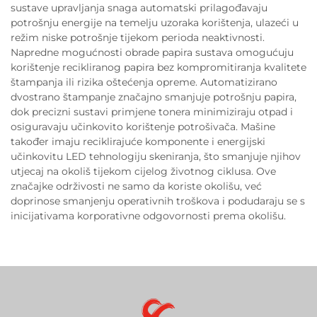
sustave upravljanja snaga automatski prilagođavaju
potrošnju energije na temelju uzoraka korištenja, ulazeći u
režim niske potrošnje tijekom perioda neaktivnosti.
Napredne mogućnosti obrade papira sustava omogućuju
korištenje recikliranog papira bez kompromitiranja kvalitete
štampanja ili rizika oštećenja opreme. Automatizirano
dvostrano štampanje značajno smanjuje potrošnju papira,
dok precizni sustavi primjene tonera minimiziraju otpad i
osiguravaju učinkovito korištenje potrošivača. Mašine
također imaju reciklirajuće komponente i energijski
učinkovitu LED tehnologiju skeniranja, što smanjuje njihov
utjecaj na okoliš tijekom cijelog životnog ciklusa. Ove
značajke održivosti ne samo da koriste okolišu, već
doprinose smanjenju operativnih troškova i podudaraju se s
inicijativama korporativne odgovornosti prema okolišu.