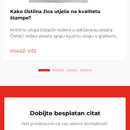
Kako čistilna žica utječe na kvalitetu
štampe?
Kritična uloga čistaćih noževa u održavanju pisača
Čistaći noževi pisača igraju ključnu ulogu u glatkom
radu pisača tako što skidaju višak tonera s bubnjeva
za slikanje. Bez njih, toner se postepeno nakuplja i
POKAŽI VIŠE
počinje uticati na...
Dobijte besplatan citat
Naš predstavnik će vas uskoro kontaktirati.