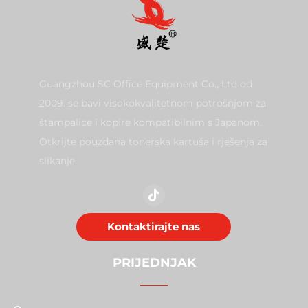
Guangzhou SC Office Equipment Co., Ltd od
2009. se bavi visokokvalitetnom potrošnjom za
štampalice i kopire kompatibilnim s Japanom.
Otkrijte pouzdana tonerska kartuša i rješenja za
slikanje.
Kontaktirajte nas
PRIJEDNJAK