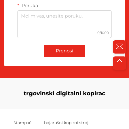
Poruka
0/1000
Prenosi
trgovinski digitalni kopirac
štampač
bojarušni kopirni stroj