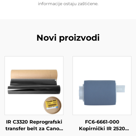
informacije ostaju zaštićene.
Novi proizvodi
IR C3320 Reprografski
FC6-6661-000
transfer belt za Canon
Kopirnički IR 2520
IR ADVANCE C3020
Papirni Podizni Roljer