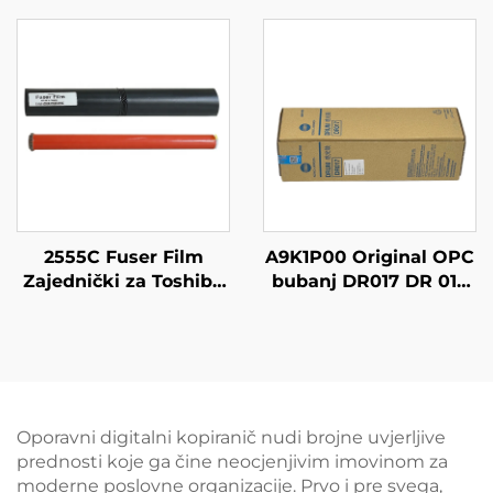
3025 3025i C3320
za Canon IR ADVANCE
3320L 3320i 3325i 3330i
4225 4235 4245 4251
C3520i 3525
4025 4035 4045 4051
4525i 4535i 4545i
2555C Fuser Film
A9K1P00 Original OPC
Zajednički za Toshiba
bubanj DR017 DR 017
2555C/3555C/4555C/3055C/5055C
za Konica Minolta 6120
Fuser Fixing Film
6136 Originalni valjak
Rukava Montaža
Oporavni digitalni kopiranič nudi brojne uvjerljive
prednosti koje ga čine neocjenjivim imovinom za
moderne poslovne organizacije. Prvo i pre svega,