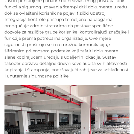
zaštiti pohranjene podatke od neovlaštenog pristupa, dok
funkcija sigurnog izdavanja štampi drži dokumente u redu
dok se ovlašteni korisnik ne pojavi fizički uz stroj.
Integracija kontrole pristupa temeljena na ulogama
omogućuje administratorima da postave specifične
dozvole za različite grupe korisnika, kontrolirajući značajke i
funkcije prema potrebama organizacije. Ove mjere
sigurnosti proširuju se i na mrežnu komunikaciju, s
šifriranim prijenosom podataka koji zaštiti dokumente
slane kopirajućem uređaju s udaljenih lokacija. Sustav
također održava detaljne dnevnikove audita svih aktivnosti
kopiranja i štampanja, podržavajući zahtjeve za usklađenost
i unutarnje sigurnosne politike.