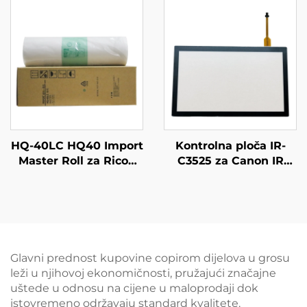
C5550 C5560 NPG71
HQ-40LC HQ40 Import
Kontrolna ploča IR-
Master Roll za Ricoh
C3525 za Canon IR
CP6452C 6451 6453
ADV C3530 C3525
6450 6454 DX4545cp
C3235 C3520 LCD
DX4544cp DX4543cp
Dotočni zaslon Ploča
DX4542cp Digitalni
Duplikator
Glavni prednost kupovine copirom dijelova u grosu
leži u njihovoj ekonomičnosti, pružajući značajne
uštede u odnosu na cijene u maloprodaji dok
istovremeno održavaju standard kvalitete.