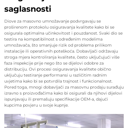
saglasnosti
Diove za masovno umnožavanje podvrgavaju se
proširenom protokolu osiguravanja kvalitete kako bi se
osigurala optimalna učinkovitost i pouzdanost. Svaki dio se
testira na kompatibilnost s određenim modelima
umnožavača, što smanjuje rizik od problema prilikom
instalacije ili operativnih poteškoća. Dobavljači održavaju
stroga mjera kontroliranja kvalitete, često uključujući više
faza inspekcije prije nego što se dijelovi odobre za
distribuciju. Ovi procesi osiguravanja kvalitete obično
uključuju testiranje performansi u različitim radnim
uvjetima kako bi se potvrdila trajnost i funkcionalnost.
Pored toga, mnogi dobavljači za masovnu prodaju surađuju
izravno s proizvođačima kako bi osigurali da njihovi dijelovi
ispunjavaju ili premašuju specifikacije OEM-a, dajući
kupcima povjeru u svoje kupnje.