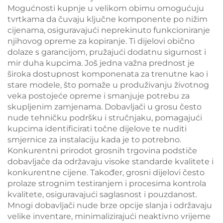
Mogućnosti kupnje u velikom obimu omogućuju
tvrtkama da čuvaju ključne komponente po nižim
cijenama, osiguravajući neprekinuto funkcioniranje
njihovog opreme za kopiranje. Ti dijelovi obično
dolaze s garancijom, pružajući dodatnu sigurnost i
mir duha kupcima. Još jedna važna prednost je
široka dostupnost komponenata za trenutne kao i
stare modele, što pomaže u produživanju životnog
veka postojeće opreme i smanjuje potrebu za
skupljenim zamjenama. Dobavljači u grosu često
nude tehničku podršku i stručnjaku, pomagajući
kupcima identificirati točne dijelove te nuditi
smjernice za instalaciju kada je to potrebno.
Konkurentni prirodot grosnih trgovina podstiče
dobavljače da održavaju visoke standarde kvalitete i
konkurentne cijene. Također, grosni dijelovi često
prolaze strognim testiranjem i procesima kontrola
kvalitete, osiguravajući saglasnost i pouzdanost.
Mnogi dobavljači nude brze opcije slanja i održavaju
velike inventare, minimalizirajući neaktivno vrijeme