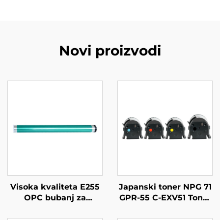
Novi proizvodi
Visoka kvaliteta E255
Japanski toner NPG 71
OPC bubanj za
GPR-55 C-EXV51 Toner
Toshiba E-Studio
Kartuša kompatibilna
205/255/305/355/455/206L/256/306/356/456/506/2
s IR C5535 C5540