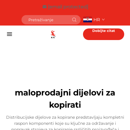
[email protected]
HR
Dobijte citat
maloprodajni dijelovi za
kopirati
Distribucijske dijelove za kopirane predstavljaju kompletni
raspon komponenti koje su ključne za održavanje i
popravak strojeva za kopiranje različitih proizvođača i