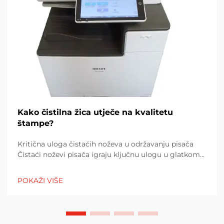
Kako čistilna žica utječe na kvalitetu
štampe?
Kritična uloga čistaćih noževa u održavanju pisača
Čistaći noževi pisača igraju ključnu ulogu u glatkom
radu pisača tako što skidaju višak tonera s bubnjeva
za slikanje. Bez njih, toner se postepeno nakuplja i
POKAŽI VIŠE
počinje uticati na...