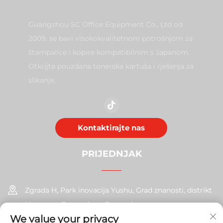
Guangzhou SC Office Equipment Co., Ltd od
2009. se bavi visokokvalitetnom potrošnjom za
štampalice i kopire kompatibilnim s Japanom.
Otkrijte pouzdana tonerska kartuša i rješenja za
slikanje.
Kontaktirajte nas
PRIJEDNJAK
Zgrada H, Park inovacija Yushu, Grad znanosti, distrikt
Huangpu, Guangzhou, Guangdong
We value your privacy