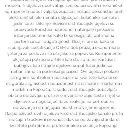
modela. Ti dijelovi obuhvataju sve, od osnovnih mehaničkih
komponenti poput valjaka, zupaca i nosača do sofisticiranih
elektroničkih elemenata uključujući kolačnike, senzore i
jedinice za slikanje. Suvišni distribucijski dijelovi se
proizvode koristeći napredne materijale i precizne
inženjerske tehnike kako bi se osigurala optimalna
performanca i dugotrajnost. Dizajnirani su kako bi
ispunjavali specifikacije OEM-a dok pružaju ekonomične
rješenja za poslove i stručnjake za popravke. Komponente
uključuju potrošne artikle kao što su toner kartuše i
bubnjevi, kao i trajne dijelove poput fuzer jedinica i
mehanizama za podnošenje papira. Ovi dijelovi prolaze
strognim kontrolnim postupcima kvalitete kako bi se
osigurala saglasnost i pouzdanost na različitim markama i
modelima kopirača. Također, distribucijski dobavljači
obično održavaju proširene inventare obje česte i rijetke
dijelove, omogućujući brzu reakciju na potrebe za
održavanje i smanjujući neaktivno vrijeme opreme.
Raspoloživost ovih dijelova kroz distribucijske kanale pruža
značajan troškovni prednost dok se održavaju standardi
kvalitete potrebni za profesionalne operacije kopiranja.