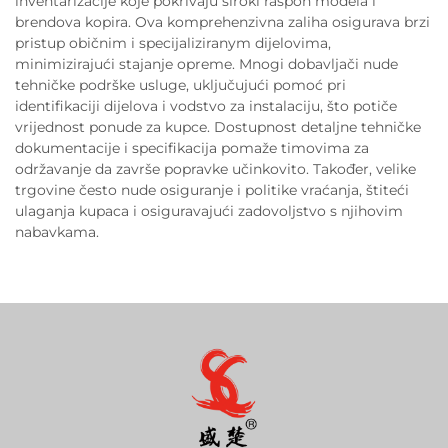
inventarizacije koje pokrivaju široki raspon modela i
brendova kopira. Ova komprehenzivna zaliha osigurava brzi
pristup običnim i specijaliziranym dijelovima,
minimizirajući stajanje opreme. Mnogi dobavljači nude
tehničke podrške usluge, uključujući pomoć pri
identifikaciji dijelova i vodstvo za instalaciju, što potiče
vrijednost ponude za kupce. Dostupnost detaljne tehničke
dokumentacije i specifikacija pomaže timovima za
održavanje da završe popravke učinkovito. Također, velike
trgovine često nude osiguranje i politike vraćanja, štiteći
ulaganja kupaca i osiguravajući zadovoljstvo s njihovim
nabavkama.