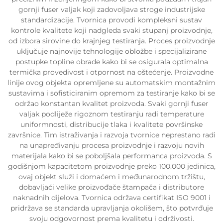
gornji fuser valjak koji zadovoljava stroge industrijske
standardizacije. Tvornica provodi kompleksni sustav
kontrole kvalitete koji nadgleda svaki stupanj proizvodnje,
od izbora sirovine do krajnjeg testiranja. Proces proizvodnje
uključuje najnovije tehnologije obložbe i specijalizirane
postupke topline obrade kako bi se osigurala optimalna
termička provedivost i otpornost na oštećenje. Proizvodne
linije ovog objekta opremljene su automatskim montažnim
sustavima i sofisticiranim opremom za testiranje kako bi se
održao konstantan kvalitet proizvoda. Svaki gornji fuser
valjak podliježe rigoznom testiranju radi temperature
uniformnosti, distribucije tlaka i kvalitete površinske
završnice. Tim istraživanja i razvoja tvornice neprestano radi
na unapređivanju procesa proizvodnje i razvoju novih
materijala kako bi se poboljšala performanca proizvoda. S
godišnjom kapacitetom proizvodnje preko 100.000 jedinica,
ovaj objekt služi i domaćem i međunarodnom tržištu,
dobavljaći velike proizvođače štampača i distributore
naknadnih dijelova. Tvornica održava certifikat ISO 9001 i
pridržava se standarda upravljanja okolišem, što potvrđuje
svoju odgovornost prema kvalitetu i održivosti.