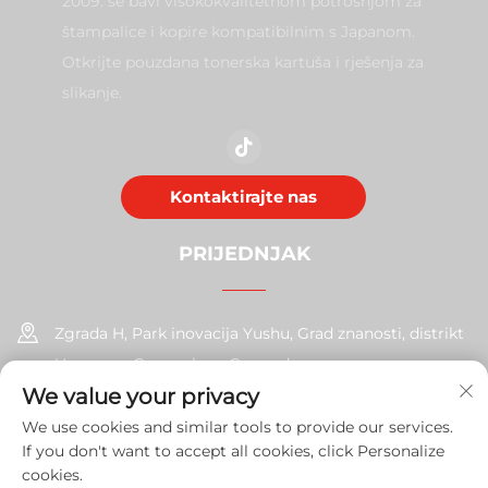
2009. se bavi visokokvalitetnom potrošnjom za
štampalice i kopire kompatibilnim s Japanom.
Otkrijte pouzdana tonerska kartuša i rješenja za
slikanje.
Kontaktirajte nas
PRIJEDNJAK
Zgrada H, Park inovacija Yushu, Grad znanosti, distrikt
Huangpu, Guangzhou, Guangdong
We value your privacy
+86-17585526413
We use cookies and similar tools to provide our services.
If you don't want to accept all cookies, click Personalize
[email protected]
cookies.