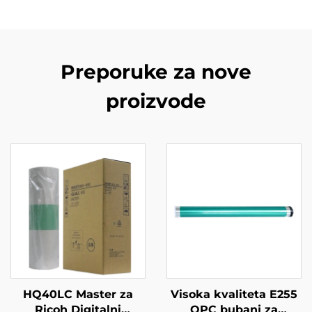
Preporuke za nove
proizvode
HQ40LC Master za
Visoka kvaliteta E255
Ricoh Digitalni
OPC bubanj za