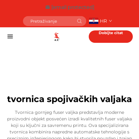
[email protected]
HR
Dobijte citat
tvornica spojivačkih valjaka
Tvornica gornjeg fuser valjka predstavlja moderne
proizvodni objekt posvećen izradi kvalitetnih fuser valjaka
koji su ključni za savremenu printu. Ova specijalizirana
tvornica kombinira napredne automatske tehnologije s
preciznim inženjeringom kako bi stvorila pouzdan i trajan