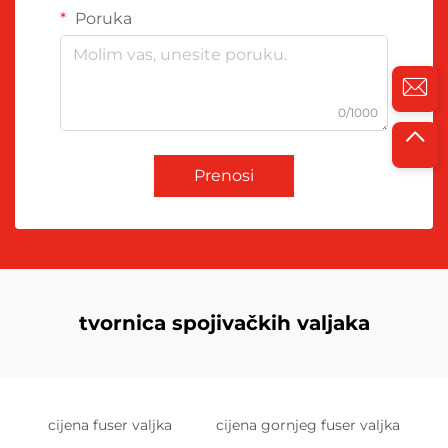
Poruka
0/1000
Prenosi
tvornica spojivačkih valjaka
cijena fuser valjka
cijena gornjeg fuser valjka