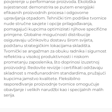
povjerenje u performanse proizvoda. Ekološka
svjestranost demonstrira se putem energijski
efikasnih proizvodnih procesa i odgovorne
upravljanja otpadom. Tehnički tim podrške tvornice
nude stručne savjete i opcije prilagođavanja,
pomagajući kupcima optimizirati njihove specifične
primjene. Globalne mogućnosti distribucije
osiguravaju učinkovitu dostavu širom svijeta,
podržanu strategičkim lokacijama skladišta.
Tvornički se angažman za obuku radnika i sigurnost
reflektira u visokoj produktivnosti i niskom
prometanju zaposlenika, što doprinosi izuzetnoj
proizvodnji. Redovite revizije i certifikati održavaju
skladnost s međunarodnim standardima, pružajući
kupcima jamstvo kvalitete. Fleksibilno
raspoređivanje proizvodnje tvornice omogućuje
obavljanje i velikih narudžbi kao i specijalnih malih
serija.