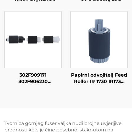
Duplikator
Toshiba E-Studio
CP6452C/6451/6453/6450/6454/6455P
205/255/305/355/455/20
DX4545cp/DX4544cp
DX4543cp/DX4542cp
80m
302F909171
Papirni odvojitelj Feed
302F906230
Roller IR 1730 IR1730
302HN06080 FS6030
Sadržaj papira
skup papirnog
kompatibilan za
uzimanja roller za
Canon IR1730 3030
Kyocera 6525 6530 255
C2880 ADV 400 500
305 256 306 3010 3510i
rezervne dijelove
Tvornica gornjeg fuser valjka nudi brojne uvjerljive
prednosti koje je čine posebno istaknutom na