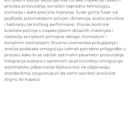
kompletni sustav uključuje više točaka inspekcije tijekom
procesa proizvodnje, koristeći naprednu tehnologiju
snimanja i alate precizne mjerenje. Svaki gornji fuser val
podliježe automatskom provjeri dimenzija, analizi površine
i testiranju termičkog performansi. Proces kontrole
kvalitete počinje s inspekcijskom dolaznih materijala i
nastavlja se tijekom primjene obloge, montažom i
konačnim testiranjem. Stvarno-vremenska prikupljanja i
analiza podataka omogućuju odmah potrebne prilagodbe u
procesu kako bi se održali optimalni parametri proizvodnje.
Integracija sustava s opremom za proizvodnju omogućuje
automatsko odbacivanje dijelova koji ne odgovaraju
standardima, osiguravajući da samo savršeni proizvodi
stignu do kupaca.