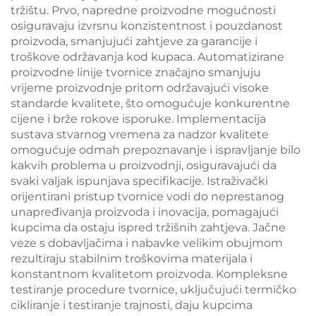
tržištu. Prvo, napredne proizvodne mogućnosti
osiguravaju izvrsnu konzistentnost i pouzdanost
proizvoda, smanjujući zahtjeve za garancije i
troškove održavanja kod kupaca. Automatizirane
proizvodne linije tvornice značajno smanjuju
vrijeme proizvodnje pritom održavajući visoke
standarde kvalitete, što omogućuje konkurentne
cijene i brže rokove isporuke. Implementacija
sustava stvarnog vremena za nadzor kvalitete
omogućuje odmah prepoznavanje i ispravljanje bilo
kakvih problema u proizvodnji, osiguravajući da
svaki valjak ispunjava specifikacije. Istraživački
orijentirani pristup tvornice vodi do neprestanog
unapređivanja proizvoda i inovacija, pomagajući
kupcima da ostaju ispred tržišnih zahtjeva. Jačne
veze s dobavljačima i nabavke velikim obujmom
rezultiraju stabilnim troškovima materijala i
konstantnom kvalitetom proizvoda. Kompleksne
testiranje procedure tvornice, uključujući termičko
cikliranje i testiranje trajnosti, daju kupcima