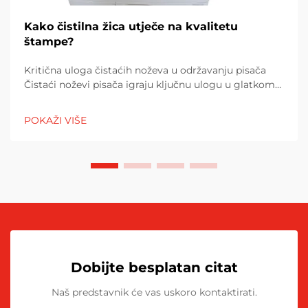
Kako čistilna žica utječe na kvalitetu
štampe?
Kritična uloga čistaćih noževa u održavanju pisača
Čistaći noževi pisača igraju ključnu ulogu u glatkom
radu pisača tako što skidaju višak tonera s bubnjeva
za slikanje. Bez njih, toner se postepeno nakuplja i
POKAŽI VIŠE
počinje uticati na...
Dobijte besplatan citat
Naš predstavnik će vas uskoro kontaktirati.