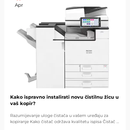
Apr
Kako ispravno instalirati novu čistilnu žicu u
vaš kopir?
Razumijevanje uloge čistača u vašem uređaju za
kopiranje Kako čistač održava kvalitetu ispisa Čistač u
uređaju za kopiranje igra vrlo važnu ulogu kada je u