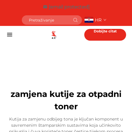
[email protected]
HR
Dobijte citat
zamjena kutije za otpadni
toner
Kutija za zamjenu odbijeg tona je ključan komponent u
savremenim štamparskim sustavima koja učinkovito
prikuplja i čuva koristeće toner čestice tijekom procesa