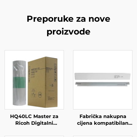
Preporuke za nove
proizvode
HQ40LC Master za
Fabrička nakupna
Ricoh Digitalni
cijena kompatibilan
Duplikator
Canon IRC2520
CP6452C/6451/6453/6450/6454/6455P
čistilački bubanj za