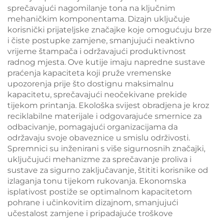
sprečavajući nagomilanje tona na ključnim
mehaničkim komponentama. Dizajn uključuje
korisnički prijateljske značajke koje omogućuju brze
i čiste postupke zamjene, smanjujući neaktivno
vrijeme štampača i održavajući produktivnost
radnog mjesta. Ove kutije imaju napredne sustave
praćenja kapaciteta koji pruže vremenske
upozorenja prije što dostignu maksimalnu
kapacitetu, sprečavajući neočekivane prekide
tijekom printanja. Ekološka svijest obradjena je kroz
reciklabilne materijale i odgovarajuće smernice za
odbacivanje, pomagajući organizacijama da
održavaju svoje obaveznice u smislu održivosti.
Spremnici su inženirani s više sigurnosnih značajki,
uključujući mehanizme za sprečavanje proliva i
sustave za sigurno zaključavanje, štititi korisnike od
izlaganja tonu tijekom rukovanja. Ekonomska
isplativost postiže se optimalnom kapacitetom
pohrane i učinkovitim dizajnom, smanjujući
učestalost zamjene i pripadajuće troškove