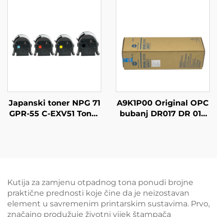
DX4545cp/DX4544cp
CANON
DX4543cp/DX4542cp
IR2520/2525/2530/2535/2
80m
dijelove reprografa
Japanski toner NPG 71
A9K1P00 Original OPC
GPR-55 C-EXV51 Toner
bubanj DR017 DR 017
Kartuša kompatibilna
za Konica Minolta 6120
s IR C5535 C5540
6136 Originalni valjak
C5550 C5560 NPG71
Kutija za zamjenu otpadnog tona ponudi brojne
praktične prednosti koje čine da je neizostavan
element u savremenim printarskim sustavima. Prvo,
značajno produžuje životni vijek štampača