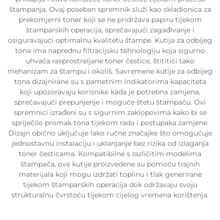
štampanja. Ovaj poseban spremnik služi kao skladionica za
prekomjerni toner koji se ne pridržava papiru tijekom
štamparskih operacija, sprečavajući zagađivanje i
osiguravajući optimalnu kvalitetu štampe. Kutija za odbijeg
tona ima naprednu filtracijsku tehnologiju koja sigurno
uhvaća rasprostreljane toner čestice, štititići tako
mehanizam za štampu i okoliš. Savremene kutije za odbijeg
tona dizajnirane su s pametnim indikatorima kapaciteta
koji upozoravaju korisnike kada je potrebna zamjena,
sprečavajući prepunjenje i moguće štetu štampaču. Ovi
spremnici izrađeni su s sigurnim zaklopovima kako bi se
spriječilo promak tona tijekom rada i postupaka zamjene.
Dizajn obično uključuje lako ručne značajke što omogućuje
jednostavnu instalaciju i uklanjanje bez rizika od izlaganja
toner česticama. Kompatibilne s različitim modelima
štampača, ove kutije proizvedene su pomoću trajnih
materijala koji mogu izdržati toplinu i tlak generirane
tijekom štamparskih operacija dok održavaju svoju
strukturalnu čvrstoću tijekom cijelog vremena korištenja.