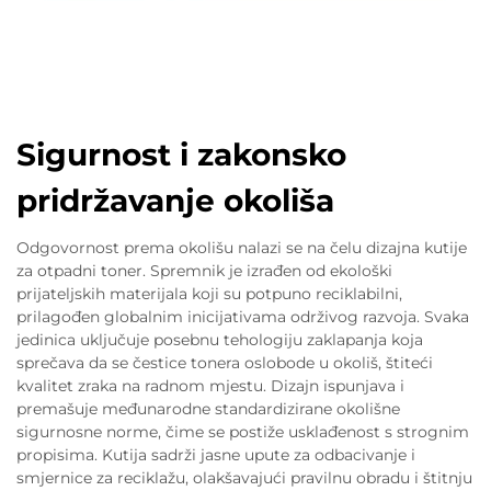
Sigurnost i zakonsko
pridržavanje okoliša
Odgovornost prema okolišu nalazi se na čelu dizajna kutije
za otpadni toner. Spremnik je izrađen od ekološki
prijateljskih materijala koji su potpuno reciklabilni,
prilagođen globalnim inicijativama održivog razvoja. Svaka
jedinica uključuje posebnu tehologiju zaklapanja koja
sprečava da se čestice tonera oslobode u okoliš, štiteći
kvalitet zraka na radnom mjestu. Dizajn ispunjava i
premašuje međunarodne standardizirane okolišne
sigurnosne norme, čime se postiže usklađenost s strognim
propisima. Kutija sadrži jasne upute za odbacivanje i
smjernice za reciklažu, olakšavajući pravilnu obradu i štitnju