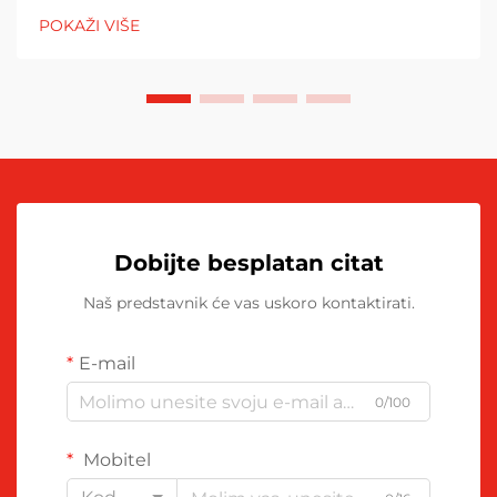
pitanju održavanje dobrog izgleda ispisa. Ono što ovaj
POKAŽI VIŠE
čistač čini je da preuzima sve...
Dobijte besplatan citat
Naš predstavnik će vas uskoro kontaktirati.
E-mail
0/100
Mobitel