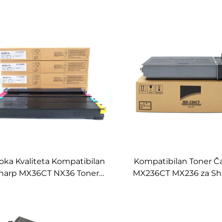
oka Kvaliteta Kompatibilan
Kompatibilan Toner Č
harp MX36CT NX36 Toner
MX236CT MX236 za Sh
tuš za Sharp MX 2640 3140
2008 2308 2035 232
40 3111 3116N 3110 2614 3114
Kopirnice
3614 3160 3115