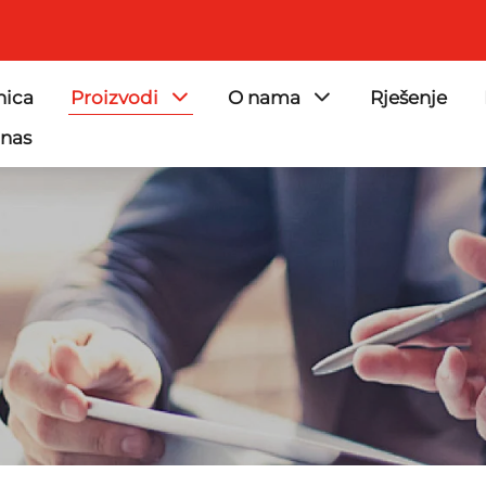
nica
Proizvodi
O nama
Rješenje
 nas