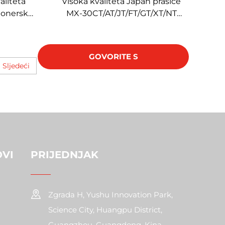
aliteta
Visoka kvaliteta Japan prašice
tonerska
MX-30CT/AT/JT/FT/GT/XT/NT
harp 260
Toner Kompatibilan za Sharp
3508
MX3081R 3581R 4081R 5081D
6081D Tonerska kartuša
GOVORITE S
Sljedeći
STRUČNJAKOM
OVI
PRIJEDNJAK
Zgrada H, Yushu Innovation Park,
Science City, Huangpu District,
Guangzhou, Guangdong, Kina