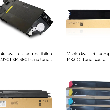
oka kvaliteta kompatibilna
Visoka kvaliteta komp
237CT SF238CT crna toner
MX31CT toner čarapa 
čarapa za Sharp SF S201S
MX 2600N 3100N 2601
1N S261 S233 S303R kopire
stroj za kopiranje ton