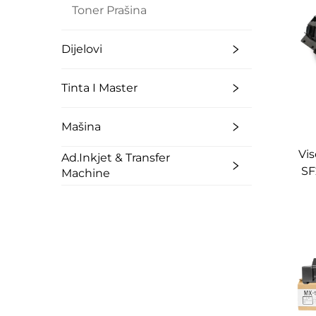
Toner Prašina
Dijelovi
Tinta I Master
Mašina
Vis
Ad.Inkjet & Transfer
SF
Machine
S20