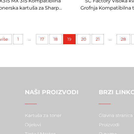
X315 MX 315 Kompatibilna
SC Factory Visoka kv
onerska kartuša za Sharp
Grofnja Kompatibilna 
M3158N M2658N M3158U
kartuša MX312CT za S
658U Dijelove za kopirnice
310 311 304 3108 
Tonerska kartuša
...
...
više
1
17
18
19
20
21
28
NAŠI PROIZVODI
BRZI LINK
Kartuša za toner
Glavna stranica
Dijelovi
Proizvodi
Tinta I Master
O nama