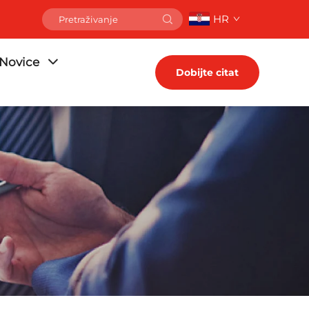
HR
Novice
Dobijte citat