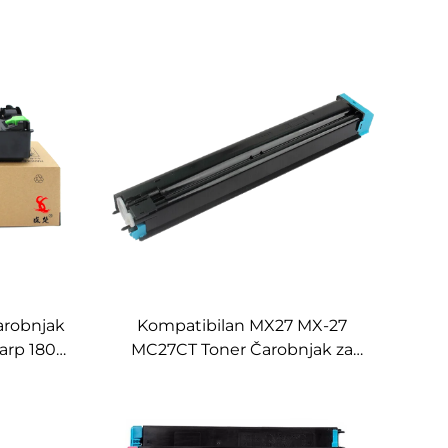
arobnjak
Kompatibilan MX27 MX-27
arp 1808
MC27CT Toner Čarobnjak za
8 203
SHARP MX2300 2700 2000L
Kopirnice