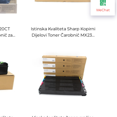
WeChat
P20CT
Istinska Kvaliteta Sharp Kopirni
nič za
Dijelovi Toner Čarobnič MX238
2021R
Saglasan za Sharp 2048S 2048
vi Toner
2049NS Kopirni Toner
Čarobnič