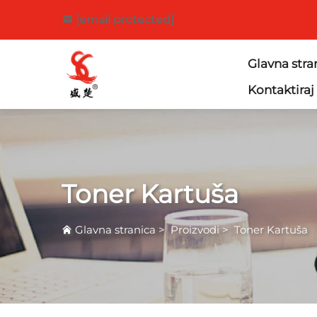
[email protected]
Glavna stra
Kontaktiraj
Toner Kartuša
Glavna stranica
>
Proizvodi
>
Toner Kartuša