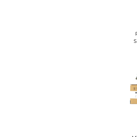
S
MX
To