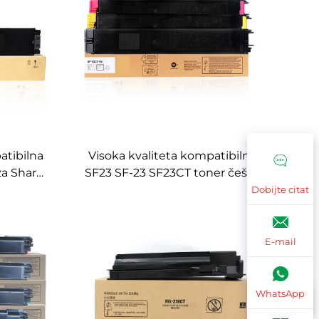
atibilna
Visoka kvaliteta kompatibilna
za Sharp
SF23 SF-23 SF23CT toner češalj
N 3101N
za Sharp SF-S311NC SF-S261NC
Dobijte citat
er čarape
copijere dijelove toner češalj
E-mail
WhatsApp