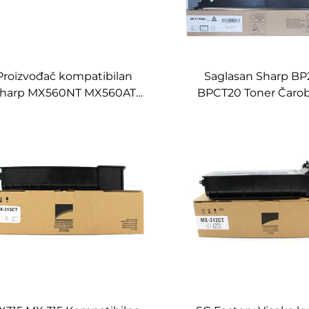
Proizvođač kompatibilan
Saglasan Sharp B
harp MX560NT MX560AT
BPCT20 Toner Čarob
560FT MX560XT MX560GT
Sharp BP C2021X C
ner Kartuša za Sharp 3608
C2521R Kopirani Dijelo
4608 5608 3658 Kopirni
Čarobnič
Dijelovi Toner Kartuše