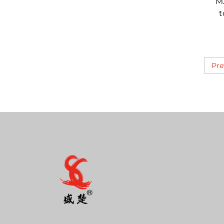
M
t
M2
Pre