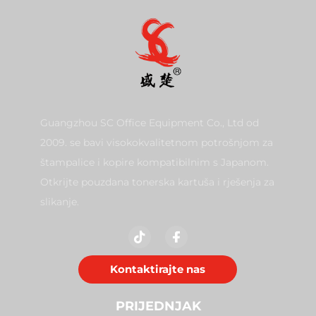
Guangzhou SC Office Equipment Co., Ltd od
2009. se bavi visokokvalitetnom potrošnjom za
štampalice i kopire kompatibilnim s Japanom.
Otkrijte pouzdana tonerska kartuša i rješenja za
slikanje.
Kontaktirajte nas
PRIJEDNJAK