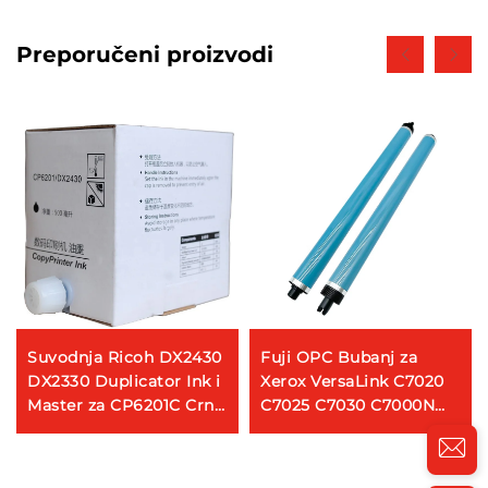
Preporučeni proizvodi
Suvodnja Ricoh DX2430
Fuji OPC Bubanj za
DX2330 Duplicator Ink i
Xerox VersaLink C7020
Master za CP6201C Crnu
C7025 C7030 C7000N
Tiskalnicu Bočicu
Kineski fotokopirni
500ML
bubanj V C2263 C2265