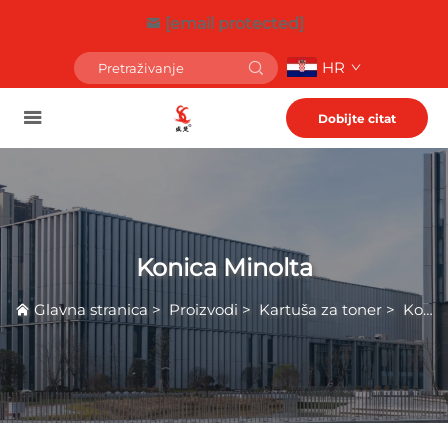
[email protected]
HR
Dobijte citat
Konica Minolta
Glavna stranica
>
Proizvodi
>
Kartuša za toner
>
Konica Minolta