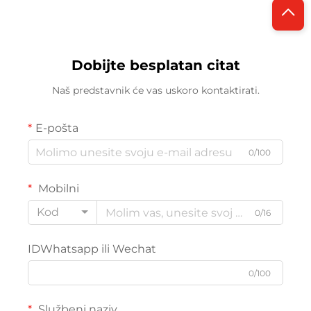
Dobijte besplatan citat
Naš predstavnik će vas uskoro kontaktirati.
E-pošta
0/100
Mobilni
Kod
0/16
IDWhatsapp ili Wechat
0/100
Službeni naziv