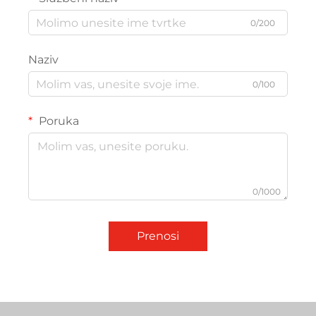
0/200
Naziv
0/100
Poruka
0/1000
Prenosi