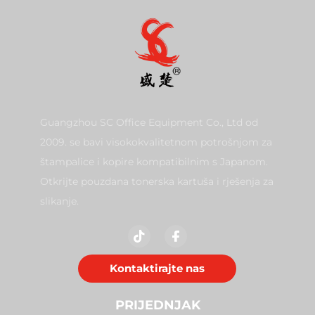
Guangzhou SC Office Equipment Co., Ltd od
2009. se bavi visokokvalitetnom potrošnjom za
štampalice i kopire kompatibilnim s Japanom.
Otkrijte pouzdana tonerska kartuša i rješenja za
slikanje.
Kontaktirajte nas
PRIJEDNJAK