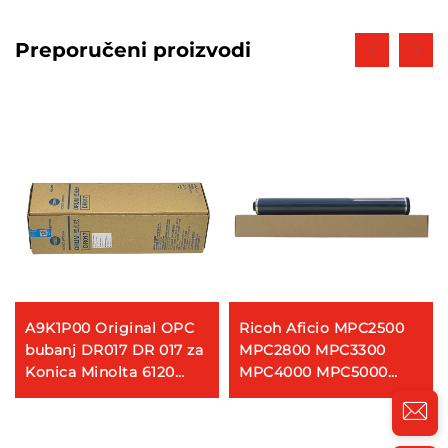
Preporučeni proizvodi
A9K1P00 Original OPC
Ricoh Aficio MPC2500
bubanj DR017 DR 017 za
MPC2800 MPC3300
Konica Minolta 6120
MPC4000 MPC5000
6136 Originalni valjak
MPC3500 MPC4500
OPC bubanj OEM Plava
boja