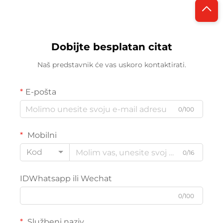
Dobijte besplatan citat
Naš predstavnik će vas uskoro kontaktirati.
E-pošta
0/100
Mobilni
Kod
0/16
IDWhatsapp ili Wechat
0/100
Službeni naziv