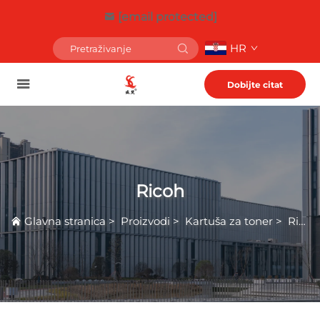
[email protected]
HR
Dobijte citat
Ricoh
Glavna stranica
>
Proizvodi
>
Kartuša za toner
>
Ricoh