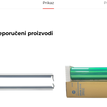
Prikaz
P
eporučeni proizvodi