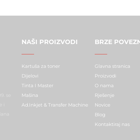
NAŠI PROIZVODI
BRZE POVEZ
Kartuša za toner
Glavna stranica
Dijelovi
Proizvodi
Tinta I Master
O nama
9. se
Mašina
Rješenje
 i
Ad.Inkjet & Transfer Machine
Novice
dana
Blog
Kontaktiraj nas