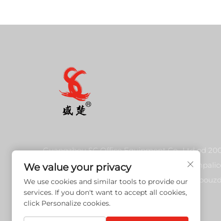
Guangzhou SC Office Equipment Co., Ltd od 200
bavi visokokvalitetnom potrošnjom za štampalice
We value your privacy
kopire kompatibilnim s Japanom. Otkrijte pouz
We use cookies and similar tools to provide our
services. If you don't want to accept all cookies,
tonerska kartuša i rješenja za slikanje.
click Personalize cookies.