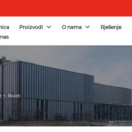
nica
Proizvodi
O nama
Rješenje
 nas
r
>
Ricoh