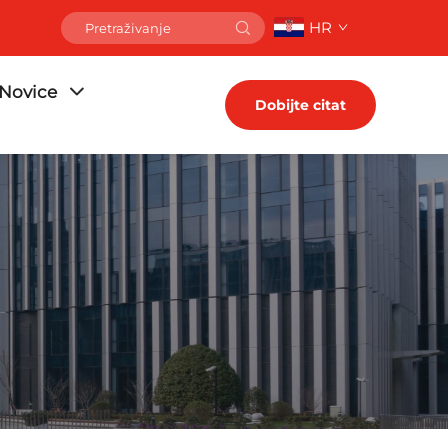
HR
Novice
Dobijte citat