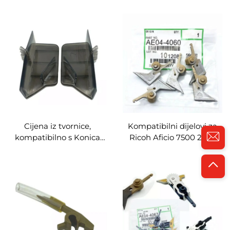
kompatibilan s modelima
6525 6530 8520 rezervni
5575 3370 7845 4470 7556
dijelovi za fotokopir
5570 7545, rezervni
mašinu, bočna vrata
dijelovi za fotokopir
duplexer ploča vodiča
mašinu, fuzer za
izlaznog papira
zagrijavanje uljnog platna
Cijena iz tvornice,
Kompatibilni dijelovi za
kompatibilno s Konica
Ricoh Aficio 7500 2075
Minolta Bizhub 223 283
6001 7001 8000 7502
363 423 7828 AD 289 369
8001 Fuser fiksacijska
429, rezervni dijelovi za
traka Pokazivač
fotokopir mašinu, mjerna
razdvajajući prst Kvačilo
ljestvica vodiča podizanja
za odvajanje
papira