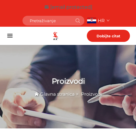
[email protected]
HR
Dobijte citat
Proizvodi
Glavna stranica
>
Proizvodi