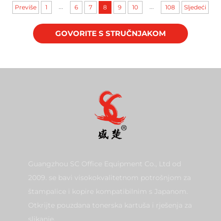
...
...
Previše
1
6
7
8
9
10
108
Sljedeći
GOVORITE S STRUČNJAKOM
Guangzhou SC Office Equipment Co., Ltd od
2009. se bavi visokokvalitetnom potrošnjom za
štampalice i kopire kompatibilnim s Japanom.
Otkrijte pouzdana tonerska kartuša i rješenja za
slikanje.