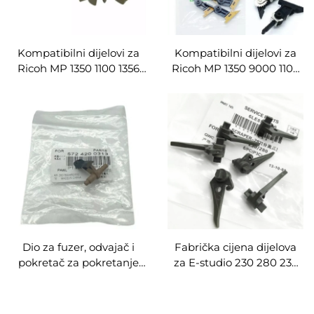
Kompatibilni dijelovi za
Kompatibilni dijelovi za
Ricoh MP 1350 1100 1356
Ricoh MP 1350 9000 1100
907 906 1357 1106 1107
1356 1357 1106 907 906 1107
9000 Fuser bubanj
Fuser Pokazivač
Pokazivač razdvajajući
razdvajajući prst Kvačilo
prst Kvačilo za odvajanje
za odvajanje
Dio za fuzer, odvajač i
Fabrička cijena dijelova
pokretač za pokretanje
za E-studio 230 280 232
papira kompatibilan s
282 233 233s 283 – dio za
Kyocera KM5035 5050
fuzer, odvajač i pokretač
4050 3050 4035 3035 420i
papira