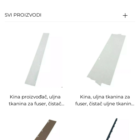
SVI PROIZVODI
Kina proizvođač, uljna
Kina, uljna tkanina za
tkanina za fuser, čistač
fuser, čistač uljne tkanine,
uljne tkanine,
kompatibilno 560 550 C75
kompatibilno V180 V80
J75700 242 252 6680, dio
V2100 V3100, dio za stroj,
za stroj, uljna grijana
uljna grijana tkanina
tkanina