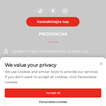
Kontaktirajte nas
PRIJEDNJAK
Zgrada H, Yushu Innovation Park, Science City,
Huangpu District, Guangzhou, Guangdong, Kina
We value your privacy
+86-17585526413
We use cookies and similar tools to provide our services.
If you don't want to accept all cookies, click Personalize
[email protected]
cookies.
Accept all
Copyright © 2026 Guangzhou Xinshengchu Uredska oprema
Co., Ltd. U redu.
Politika privatnosti
Personalize cookies