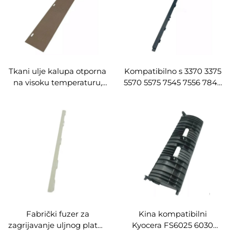
Tkani ulje kalupa otporna
Kompatibilno s 3370 3375
na visoku temperaturu,
5570 5575 7545 7556 7845
pamuk, kompatibilna s
7855 Rezervni dijelovi za
2060 2263 2265 3060
fotokopir mašinu pete
3065 rezervni dijelovi za
generacije, ulje kalupa,
fotokopir mašinu,
traka za pritisak
pamučno ulje kalupa
Fabrički fuzer za
Kina kompatibilni
zagrijavanje uljnog platna
Kyocera FS6025 6030