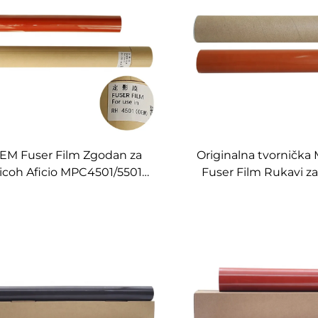
EM Fuser Film Zgodan za
Originalna tvornička
icoh Aficio MPC4501/5501
Fuser Film Rukavi z
Fuser Fixing Film Rukava
MX2615 MX3110 M
Montaža AE01-0079
MX3128 MX4148 MX511
MX5148 MX2310 M