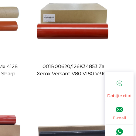
 Mx 4128
001R00620/126K34853 Za
a Sharp
Xerox Versant V80 V180 V3100
X3140
V2100 Stiskalni Reproduktor
1 MX5128
Dijelovi Originalni Fuser Film
X2610
Rukav
Dobijte citat
E-mail