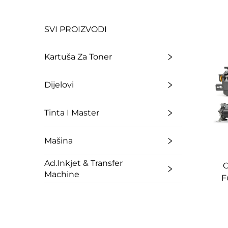
SVI PROIZVODI
Kartuša Za Toner
Dijelovi
Tinta I Master
Mašina
Ad.Inkjet & Transfer
O
Machine
F
6