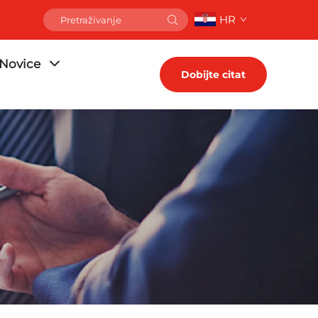
HR
Novice
Dobijte citat