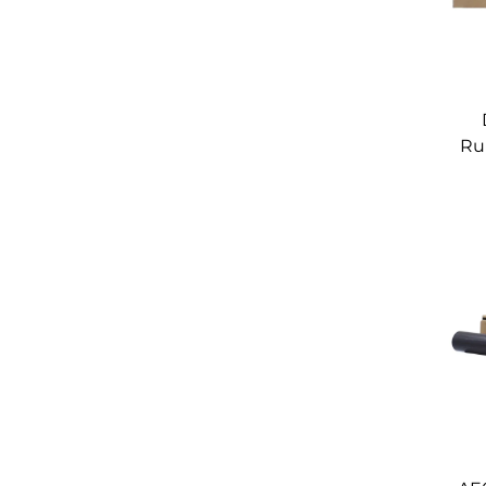
Ru
Afi
3
I