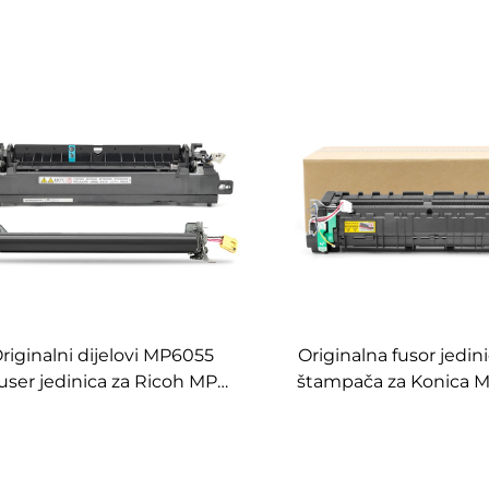
riginalni dijelovi MP6055
Originalna fusor jedin
user jedinica za Ricoh MP
štampača za Konica M
055 5055 Fuser montaža
226 266 7222 7226 227
dijelove za kopir