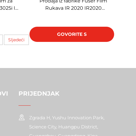
ilm za
Prodaja iz fabrike Fuser Film
3025i IR
Rukava IR 2020 IR2020
Kompatibilno za CANON
5i/3330i
IR2020 2200 2318 2320 2420
tokopirni
2016 Dijelovi za fotokopire
GOVORITE S
Sljedeći
STRUČNJAKOM
OVI
PRIJEDNJAK
Zgrada H, Yushu Innovation Park,
Science City, Huangpu District,
Guangzhou, Guangdong, Kina