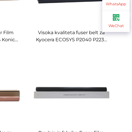
WhatsApp
WeChat
r Film
Visoka kvaliteta fuser belt za
 Konica
Kyocera ECOSYS P2040 P2235
758 759
P2240 M2040 M2135 M2540
Drugi
M2635 M2640 M2735 Fuser
ača
Film Sleeve