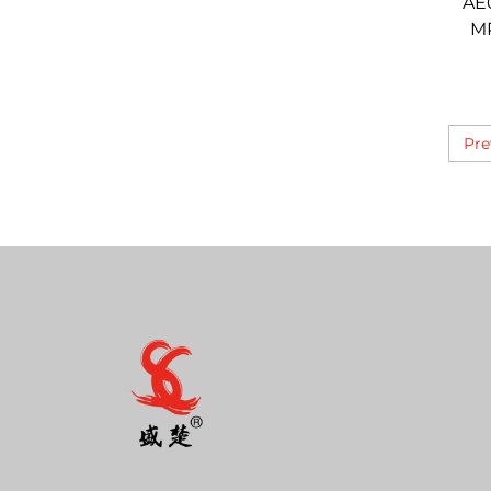
AE0
MP
MPC
Pre