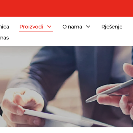
nica
Proizvodi
O nama
Rješenje
 nas