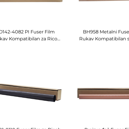
D142-4082 PI Fuser Film
BH958 Metalni Fuse
kav Kompatibilan za Ricoh
Rukav Kompatibilan s
cio MPC2051 2551MP 2554SP
Minolta Bizhub 958 
054SP 3554SP MPC3002
808 Bojni uređaj 
MC2000 2500 3000 3500A
dobavljač štamp