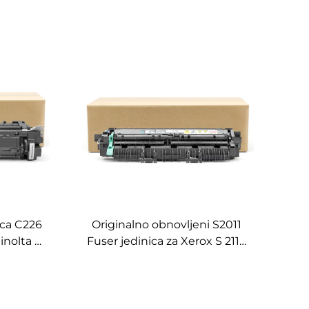
ica C226
Originalno obnovljeni S2011
inolta C
Fuser jedinica za Xerox S 2110
 287 286
1810 2011 2320 2010 2520 2420
ati
2350 2220 Fuser montaža