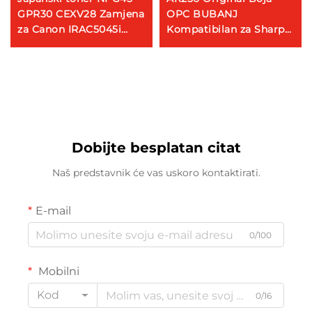
GPR30 CEXV28 Zamjena
OPC BUBANJ
za Canon IRAC5045i
Kompatibilan za Sharp
5051 5250 5255 Toner za
AR M256 258 316 318 AR-
tiskanje
310DR Dijelovi za
kopirati OPC Bubanj
Dobijte besplatan citat
Naš predstavnik će vas uskoro kontaktirati.
E-mail
0/100
Mobilni
Kod
0/16