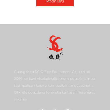
Podnijeti
Guangzhou SC Office Equipment Co., Ltd od
2009. se bavi visokokvalitetnom potrošnjom za
štampalice i kopire kompatibilnim s Japanom.
Otkrijte pouzdana tonerska kartuša i rješenja za
slikanje.