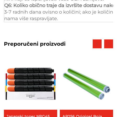
Q6: Koliko obično traje da izvršite dostavu nak
3-7 radnih dana ovisno o količini; ako je količi
nama više raspravljate.
Preporučeni proizvodi
Japanski toner NPG45
AR256 Original Boja