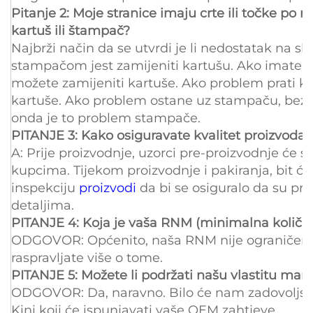
Pitanje 2: Moje stranice imaju crte ili točke po 
kartuš ili štampač?
Najbrži način da se utvrdi je li nedostatak na sli
stampačom jest zamijeniti kartušu. Ako imate 
možete zamijeniti kartuše. Ako problem prati ka
kartuše. Ako problem ostane uz stampaču, bez o
onda je to problem stampače.
PITANJE 3: Kako osiguravate kvalitet proizvoda?
A: Prije proizvodnje, uzorci pre-proizvodnje će se 
kupcima. Tijekom proizvodnje i pakiranja, bit će 
inspekciju
proizvodi
da bi se osiguralo da su pro
detaljima.
PITANJE 4: Koja je vaša RNM (minimalna količi
ODGOVOR: Općenito, naša RNM nije ograničena
raspravljate više o tome.
PITANJE 5: Možete li podržati našu vlastitu mar
ODGOVOR: Da, naravno. Bilo će nam zadovoljstv
Kini koji će ispunjavati vaše OEM zahtjeve.