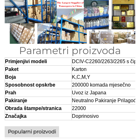
Parametri proizvoda
Primjenjivi modeli
DCIV-C2260/2263/2265 s čip
Paket
Karton
Boja
K,C,M,Y
Sposobnost opskrbe
200000 komada mjesečno
Prah
Uvoz iz Japana
Pakiranje
Neutralno Pakiranje Prilagođe
Obrada štampe/stranica
22000
Značajka
Doprinosivo
Popularni proizvodi