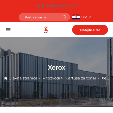
[email protected]
HR
Dobijte citat
Xerox
Glavna stranica
>
Proizvodi
>
Kartuša za toner
>
Xerox