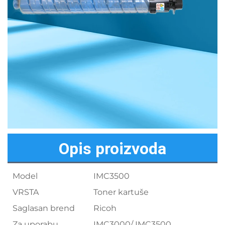
Opis proizvoda
Model
IMC3500
VRSTA
Toner kartuše
Saglasan brend
Ricoh
Za uporabu
IMC3000/ IMC3500