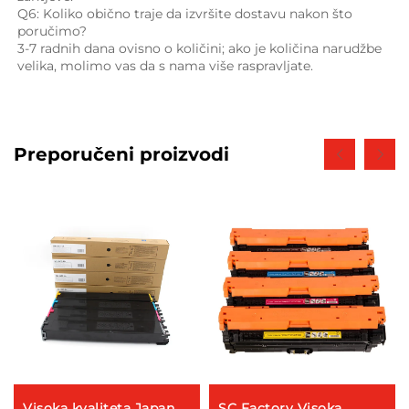
Q6: Koliko obično traje da izvršite dostavu nakon što 
poručimo? 
3-7 radnih dana ovisno o količini; ako je količina narudžbe 
velika, molimo vas da s nama više raspravljate. 
Preporučeni proizvodi
Visoka kvaliteta Japan
SC Factory Visoka