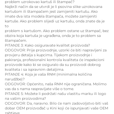
problem uzrokovao kartuš ili štampač? 
Najbrži način da se utvrdi je li psovina slike uzrokovana 
kartušom ili štampačem jest zamijeniti kartušu. Ako 
imate dva ista modela štampača, možete zamijeniti 
kartuše. Ako problem slijedi uz kartušu, onda znate da je 
to 
problem s kartušom. Ako problem ostane uz štampač, bez 
obzira koja kartuša je ugrađena, onda je to problem sa 
štampačem. 
PITANJE 3: Kako osiguravate kvalitet proizvoda? 
ODGOVOR: Prije proizvodnje, uzorki će biti napravljeni za 
provjeru detalja s kupcima. Tijekom proizvodnje i 
pakiranja, profesionalni kontrola kvaliteta će inspekcioni 
proizvode kako bi se osiguralo da su proizvodi dobrog 
kvaliteta i sa ispravnim detaljima. 
PITANJE 4: Koja je vaša RNM (minimalna količina 
narudžbe)? 
ODGOVOR: Općenito, naša RNM nije ograničena. Molimo 
vas da s nama raspravljate više o tome. 
PITANJE 5: Možete li podržati našu vlastitu marku ili logo 
na vašim proizvodima? 
ODGOVOR: Da, naravno. Bilo će nam zadovoljstvo biti vaš 
dobar OEM proizvođač u Kini koji će ispunjavati vaše OEM 
zahtjeve. 