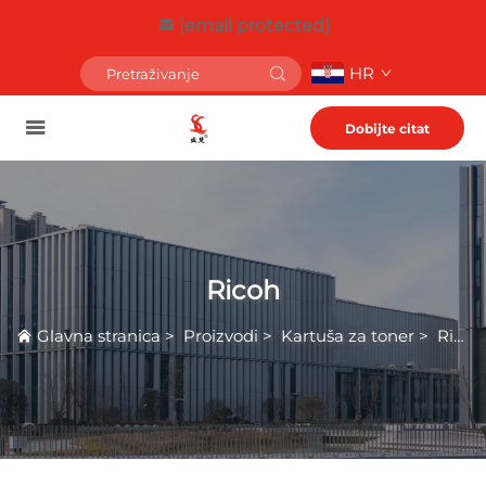
[email protected]
HR
Dobijte citat
Ricoh
Glavna stranica
>
Proizvodi
>
Kartuša za toner
>
Ricoh