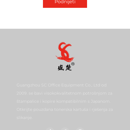
Podnijeti
Guangzhou SC Office Equipment Co., Ltd od
2009. se bavi visokokvalitetnom potrošnjom za
štampalice i kopire kompatibilnim s Japanom.
Otkrijte pouzdana tonerska kartuša i rješenja za
slikanje.