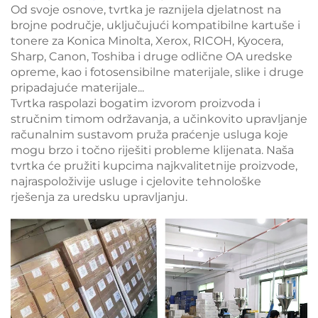
Od svoje osnove, tvrtka je raznijela djelatnost na
brojne područje, uključujući kompatibilne kartuše i
tonere za Konica Minolta, Xerox, RICOH, Kyocera,
Sharp, Canon, Toshiba i druge odlične OA uredske
opreme, kao i fotosensibilne materijale, slike i druge
pripadajuće materijale...
Tvrtka raspolazi bogatim izvorom proizvoda i
stručnim timom održavanja, a učinkovito upravljanje
računalnim sustavom pruža praćenje usluga koje
mogu brzo i točno riješiti probleme klijenata. Naša
tvrtka će pružiti kupcima najkvalitetnije proizvode,
najraspoloživije usluge i cjelovite tehnološke
rješenja za uredsku upravljanju.