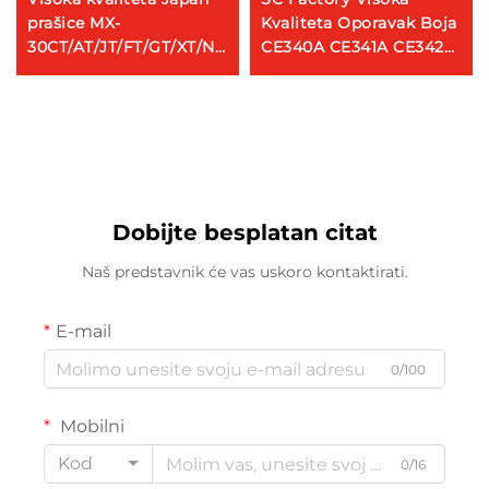
prašice MX-
Kvaliteta Oporavak Boja
30CT/AT/JT/FT/GT/XT/NT
CE340A CE341A CE342A
Toner Kompatibilan za
CE343A 651A
Sharp MX3081R 3581R
Kompatibilni Toner
4081R 5081D 6081D
Čarobnjak za HP
Tonerska kartuša
Dobijte besplatan citat
Naš predstavnik će vas uskoro kontaktirati.
E-mail
0/100
Mobilni
Kod
0/16