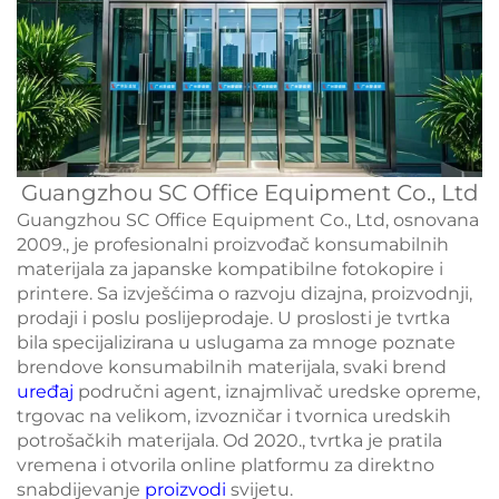
Guangzhou SC Office Equipment Co., Ltd
Guangzhou SC Office Equipment Co., Ltd, osnovana
2009., je profesionalni proizvođač konsumabilnih
materijala za japanske kompatibilne fotokopire i
printere. Sa izvješćima o razvoju dizajna, proizvodnji,
prodaji i poslu poslijeprodaje. U proslosti je tvrtka
bila specijalizirana u uslugama za mnoge poznate
brendove konsumabilnih materijala, svaki brend
uređaj
područni agent, iznajmlivač uredske opreme,
trgovac na velikom, izvozničar i tvornica uredskih
potrošačkih materijala. Od 2020., tvrtka je pratila
vremena i otvorila online platformu za direktno
snabdijevanje
proizvodi
svijetu.