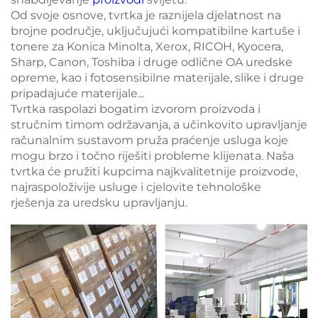
Od svoje osnove, tvrtka je raznijela djelatnost na
brojne područje, uključujući kompatibilne kartuše i
tonere za Konica Minolta, Xerox, RICOH, Kyocera,
Sharp, Canon, Toshiba i druge odlične OA uredske
opreme, kao i fotosensibilne materijale, slike i druge
pripadajuće materijale...
Tvrtka raspolazi bogatim izvorom proizvoda i
stručnim timom održavanja, a učinkovito upravljanje
računalnim sustavom pruža praćenje usluga koje
mogu brzo i točno riješiti probleme klijenata. Naša
tvrtka će pružiti kupcima najkvalitetnije proizvode,
najraspoloživije usluge i cjelovite tehnološke
rješenja za uredsku upravljanju.