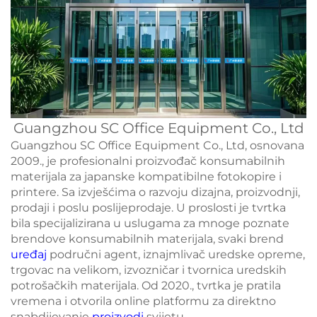
Guangzhou SC Office Equipment Co., Ltd
Guangzhou SC Office Equipment Co., Ltd, osnovana
2009., je profesionalni proizvođač konsumabilnih
materijala za japanske kompatibilne fotokopire i
printere. Sa izvješćima o razvoju dizajna, proizvodnji,
prodaji i poslu poslijeprodaje. U proslosti je tvrtka
bila specijalizirana u uslugama za mnoge poznate
brendove konsumabilnih materijala, svaki brend
uređaj
područni agent, iznajmlivač uredske opreme,
trgovac na velikom, izvozničar i tvornica uredskih
potrošačkih materijala. Od 2020., tvrtka je pratila
vremena i otvorila online platformu za direktno
snabdijevanje
proizvodi
svijetu.