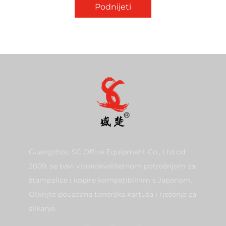
Podnijeti
Guangzhou SC Office Equipment Co., Ltd od
2009. se bavi visokokvalitetnom potrošnjom za
štampalice i kopire kompatibilnim s Japanom.
Otkrijte pouzdana tonerska kartuša i rješenja za
slikanje.