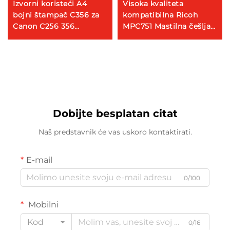
Izvorni koristeći A4
Visoka kvaliteta
bojni štampač C356 za
kompatibilna Ricoh
Canon C256 356
MPC751 Mastilna češlja
obnovljeni fotokopirni
za Ricoh MPC MPC 6502
stroj
8002 5110 5100 8003
5200 Dijelovi za kopirati
Dobijte besplatan citat
Naš predstavnik će vas uskoro kontaktirati.
E-mail
0/100
Mobilni
Kod
0/16