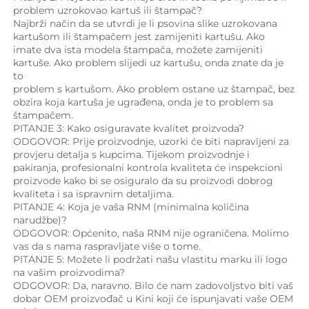
problem uzrokovao kartuš ili štampač? 
Najbrži način da se utvrdi je li psovina slike uzrokovana 
kartušom ili štampačem jest zamijeniti kartušu. Ako 
imate dva ista modela štampača, možete zamijeniti 
kartuše. Ako problem slijedi uz kartušu, onda znate da je 
to 
problem s kartušom. Ako problem ostane uz štampač, bez 
obzira koja kartuša je ugrađena, onda je to problem sa 
štampačem. 
PITANJE 3: Kako osiguravate kvalitet proizvoda? 
ODGOVOR: Prije proizvodnje, uzorki će biti napravljeni za 
provjeru detalja s kupcima. Tijekom proizvodnje i 
pakiranja, profesionalni kontrola kvaliteta će inspekcioni 
proizvode kako bi se osiguralo da su proizvodi dobrog 
kvaliteta i sa ispravnim detaljima. 
PITANJE 4: Koja je vaša RNM (minimalna količina 
narudžbe)? 
ODGOVOR: Općenito, naša RNM nije ograničena. Molimo 
vas da s nama raspravljate više o tome. 
PITANJE 5: Možete li podržati našu vlastitu marku ili logo 
na vašim proizvodima? 
ODGOVOR: Da, naravno. Bilo će nam zadovoljstvo biti vaš 
dobar OEM proizvođač u Kini koji će ispunjavati vaše OEM 