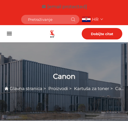
[email protected]
HR
Dobijte citat
Canon
Glavna stranica
>
Proizvodi
>
Kartuša za toner
>
Canon