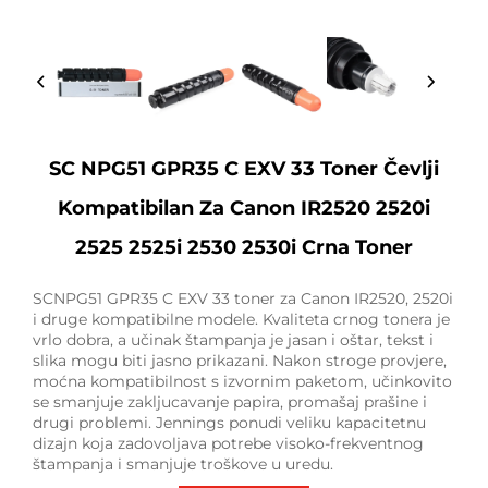
SC NPG51 GPR35 C EXV 33 Toner Čevlji
Kompatibilan Za Canon IR2520 2520i
2525 2525i 2530 2530i Crna Toner
SCNPG51 GPR35 C EXV 33 toner za Canon IR2520, 2520i
i druge kompatibilne modele. Kvaliteta crnog tonera je
vrlo dobra, a učinak štampanja je jasan i oštar, tekst i
slika mogu biti jasno prikazani. Nakon stroge provjere,
moćna kompatibilnost s izvornim paketom, učinkovito
se smanjuje zakljucavanje papira, promašaj prašine i
drugi problemi. Jennings ponudi veliku kapacitetnu
dizajn koja zadovoljava potrebe visoko-frekventnog
štampanja i smanjuje troškove u uredu.