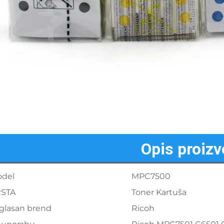
Opis proiz
del
MPC7500
STA
Toner Kartuša
glasan brend
Ricoh