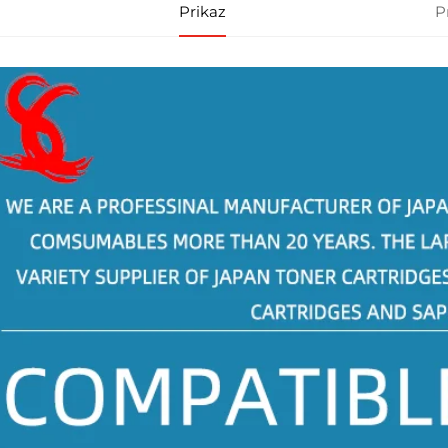
Prikaz
P