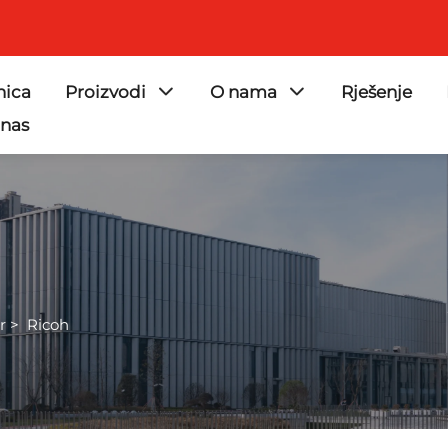
nica
Proizvodi
O nama
Rješenje
 nas
r
>
Ricoh