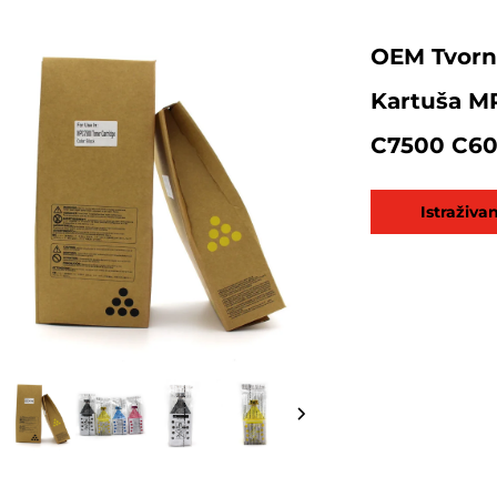
OEM Tvorn
Kartuša M
C7500 C60
Istraživa