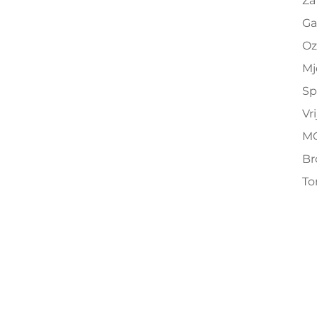
Za
Ga
Oz
Mj
Sp
Vr
M
Br
To