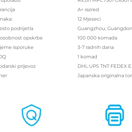
 uporabu
Ricoh MPC7501 C6501
rancija
A+ razred
naka:
12 Mjeseci
esto podrijetla
Guangzhou, Guangdo
osobnost opskrbe
100 000 komada
ijeme isporuke
3-7 radnih dana
OQ
1 komad
odarski prijevoz
DHL UPS TNT FEDEX 
ner
Japanska originalna t