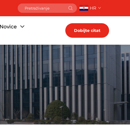
HR
Novice
Dobijte citat