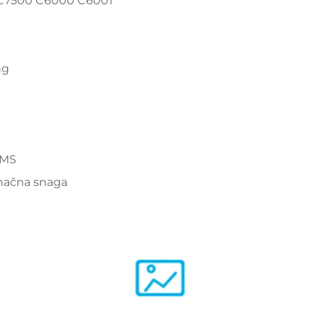
 C7500 C6000 C6001
ng
EMS
onačna snaga