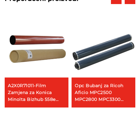
A2X0R71011-Film
Opc Bubanj za Ricoh
Zamjena za Konica
Aficio MPC2500
Minolta Bizhub 558e
MPC2800 MPC3300
758e 808 654 754 654e
MPC3500 MPC4000
754e KM754 Fuser Film
MPC5000 3501 3500
Sleeve
2000 Dijelove za
copirati