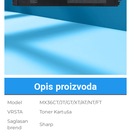
Opis proizvoda
Model
MX36CT/JT/GT/XT/AT/NT/FT
VRSTA
Toner Kartuša
Saglasan
Sharp
brend