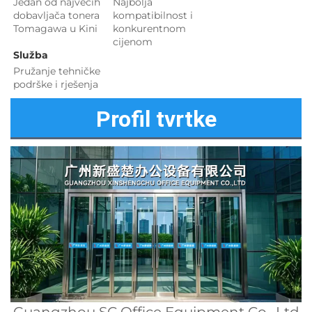
Jedan od najvećih 
Najbolja 
dobavljača tonera 
kompatibilnost i 
Tomagawa u Kini 
konkurentnom 
cijenom 
Služba 
Pružanje tehničke 
podrške i rješenja 
Profil tvrtke