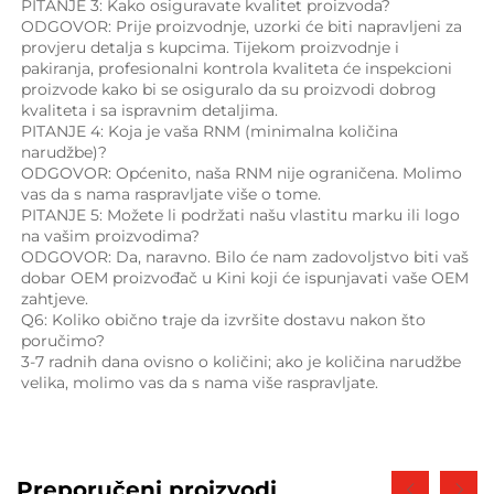
PITANJE 3: Kako osiguravate kvalitet proizvoda? 
ODGOVOR: Prije proizvodnje, uzorki će biti napravljeni za 
provjeru detalja s kupcima. Tijekom proizvodnje i 
pakiranja, profesionalni kontrola kvaliteta će inspekcioni 
proizvode kako bi se osiguralo da su proizvodi dobrog 
kvaliteta i sa ispravnim detaljima. 
PITANJE 4: Koja je vaša RNM (minimalna količina 
narudžbe)? 
ODGOVOR: Općenito, naša RNM nije ograničena. Molimo 
vas da s nama raspravljate više o tome. 
PITANJE 5: Možete li podržati našu vlastitu marku ili logo 
na vašim proizvodima? 
ODGOVOR: Da, naravno. Bilo će nam zadovoljstvo biti vaš 
dobar OEM proizvođač u Kini koji će ispunjavati vaše OEM 
zahtjeve. 
Q6: Koliko obično traje da izvršite dostavu nakon što 
poručimo? 
3-7 radnih dana ovisno o količini; ako je količina narudžbe 
velika, molimo vas da s nama više raspravljate. 
Preporučeni proizvodi