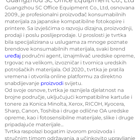
Guangzhou SC Office Equipment Co., Ltd
Guangzhou SC Office Equipment Co., Ltd, osnovana
2009., je profesionalni proizvođač konsumabilnih
materijala za japanske kompatibilne fotokopire i
printere. Sa izvješćima o razvoju dizajna, proizvodnji,
prodaji i poslu poslijeprodaje. U proslosti je tvrtka
bila specijalizirana u uslugama za mnoge poznate
brendove konsumabilnih materijala, svaki brend
uređaj
područni agent, iznajmlivač uredske opreme,
trgovac na velikom, izvozničar i tvornica uredskih
potrošačkih materijala. Od 2020., tvrtka je pratila
vremena i otvorila online platformu za direktno
snabdijevanje
proizvodi
svijetu.
Od svoje osnove, tvrtka je raznijela djelatnost na
brojne područje, uključujući kompatibilne kartuše i
tonere za Konica Minolta, Xerox, RICOH, Kyocera,
Sharp, Canon, Toshiba i druge odlične OA uredske
opreme, kao i fotosensibilne materijale, slike i druge
pripadajuće materijale...
Tvrtka raspolazi bogatim izvorom proizvoda i
stručnim timom održavanja, a učinkovito upravljanje