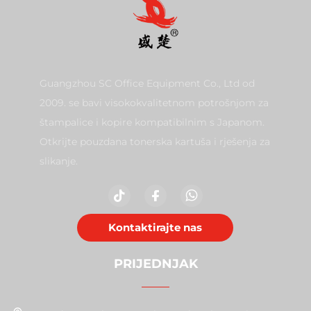
Guangzhou SC Office Equipment Co., Ltd od
2009. se bavi visokokvalitetnom potrošnjom za
štampalice i kopire kompatibilnim s Japanom.
Otkrijte pouzdana tonerska kartuša i rješenja za
slikanje.
Kontaktirajte nas
PRIJEDNJAK