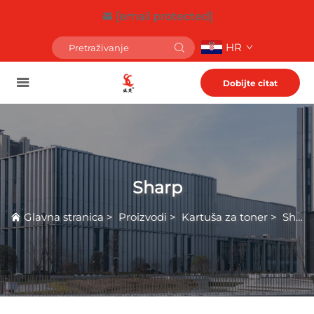
[email protected]
HR
Dobijte citat
Sharp
Glavna stranica
>
Proizvodi
>
Kartuša za toner
>
Sharp