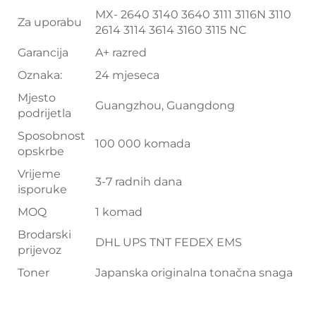
MX- 2640 3140 3640 3111 3116N 3110
Za uporabu
2614 3114 3614 3160 3115 NC
Garancija
A+ razred
Oznaka:
24 mjeseca
Mjesto
Guangzhou, Guangdong
podrijetla
Sposobnost
100 000 komada
opskrbe
Vrijeme
3-7 radnih dana
isporuke
MOQ
1 komad
Brodarski
DHL UPS TNT FEDEX EMS
prijevoz
Toner
Japanska originalna tonačna snaga