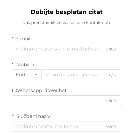
Dobijte besplatan citat
Naš predstavnik će vas uskoro kontaktirati.
E-mail
0/100
Mobilni
Kod
0/16
IDWhatsapp ili Wechat
0/100
Službeni naziv
0/200