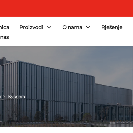
nica
Proizvodi
O nama
Rješenje
 nas
r
>
Kyocera