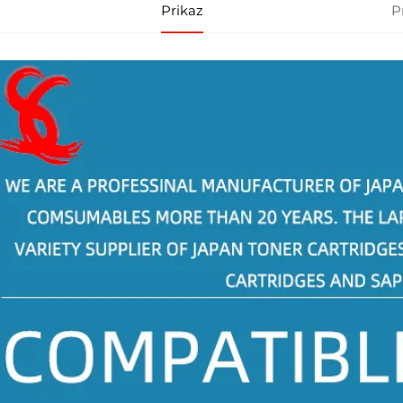
Prikaz
P