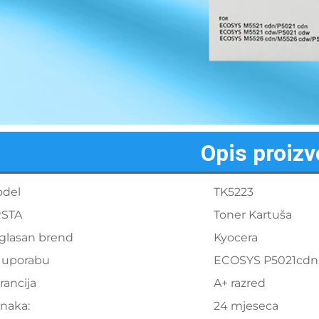
Opis proiz
del
TK5223
STA
Toner Kartuša
glasan brend
Kyocera
 uporabu
ECOSYS P5021cdn
rancija
A+ razred
naka:
24 mjeseca