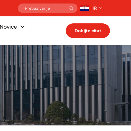
HR
Novice
Dobijte citat