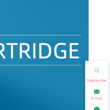
Dobijte citat
E-mail