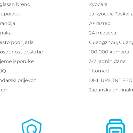
glasan brend
Kyocera
 uporabu
za Kyocera Taskalf
rancija
A+ razred
naka:
24 mjeseca
esto podrijetla
Guangzhou, Gua
osobnost opskrbe
100 000 komada
ijeme isporuke
3-7 radnih dana
OQ
1 komad
odarski prijevoz
DHL UPS TNT FE
ner
Japanska original