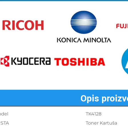
Opis proiz
del
TK4128
STA
Toner Kartuša