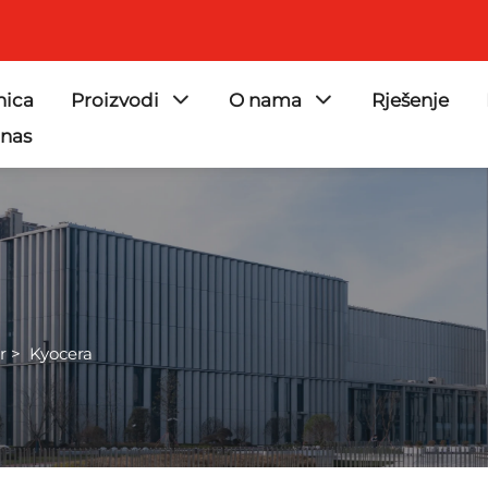
nica
Proizvodi
O nama
Rješenje
 nas
r
>
Kyocera