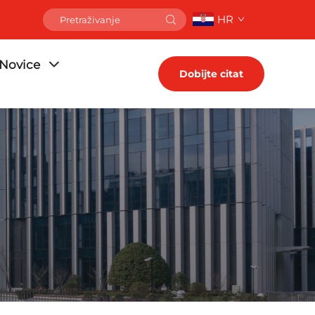
HR
Novice
Dobijte citat