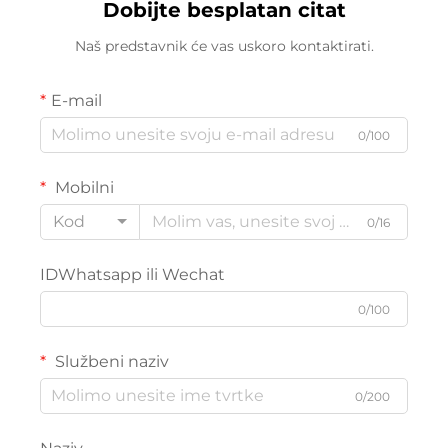
Dobijte besplatan citat
Naš predstavnik će vas uskoro kontaktirati.
E-mail
0/100
Mobilni
Kod
0/16
IDWhatsapp ili Wechat
0/100
Službeni naziv
0/200