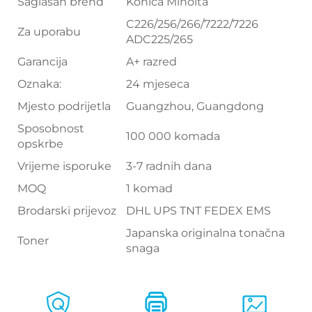
Saglasan brend
Konica Minolta
C226/256/266/7222/7226
Za uporabu
ADC225/265
Garancija
A+ razred
Oznaka:
24 mjeseca
Mjesto podrijetla
Guangzhou, Guangdong
Sposobnost
100 000 komada
opskrbe
Vrijeme isporuke
3-7 radnih dana
MOQ
1 komad
Brodarski prijevoz
DHL UPS TNT FEDEX EMS
Japanska originalna tonačna
Toner
snaga