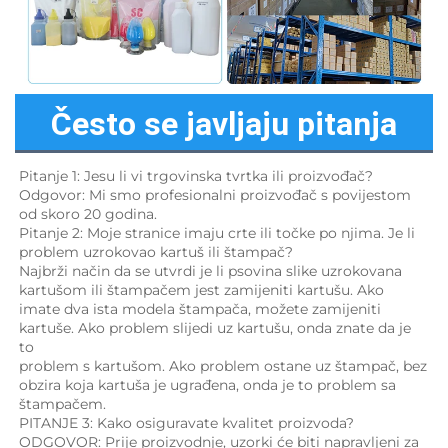
Često se javljaju pitanja
Pitanje 1: Jesu li vi trgovinska tvrtka ili proizvođač? 
Odgovor: Mi smo profesionalni proizvođač s povijestom 
od skoro 20 godina. 
Pitanje 2: Moje stranice imaju crte ili točke po njima. Je li 
problem uzrokovao kartuš ili štampač? 
Najbrži način da se utvrdi je li psovina slike uzrokovana 
kartušom ili štampačem jest zamijeniti kartušu. Ako 
imate dva ista modela štampača, možete zamijeniti 
kartuše. Ako problem slijedi uz kartušu, onda znate da je 
to 
problem s kartušom. Ako problem ostane uz štampač, bez 
obzira koja kartuša je ugrađena, onda je to problem sa 
štampačem. 
PITANJE 3: Kako osiguravate kvalitet proizvoda? 
ODGOVOR: Prije proizvodnje, uzorki će biti napravljeni za 