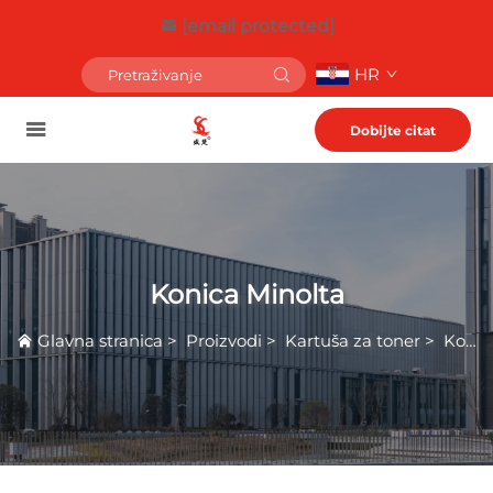
[email protected]
HR
Dobijte citat
Konica Minolta
Glavna stranica
>
Proizvodi
>
Kartuša za toner
>
Konica Minolta