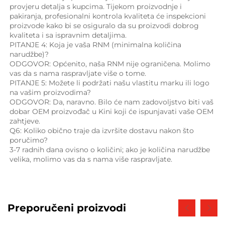
provjeru detalja s kupcima. Tijekom proizvodnje i 
pakiranja, profesionalni kontrola kvaliteta će inspekcioni 
proizvode kako bi se osiguralo da su proizvodi dobrog 
kvaliteta i sa ispravnim detaljima. 
PITANJE 4: Koja je vaša RNM (minimalna količina 
narudžbe)? 
ODGOVOR: Općenito, naša RNM nije ograničena. Molimo 
vas da s nama raspravljate više o tome. 
PITANJE 5: Možete li podržati našu vlastitu marku ili logo 
na vašim proizvodima? 
ODGOVOR: Da, naravno. Bilo će nam zadovoljstvo biti vaš 
dobar OEM proizvođač u Kini koji će ispunjavati vaše OEM 
zahtjeve. 
Q6: Koliko obično traje da izvršite dostavu nakon što 
poručimo? 
3-7 radnih dana ovisno o količini; ako je količina narudžbe 
velika, molimo vas da s nama više raspravljate. 
Preporučeni proizvodi