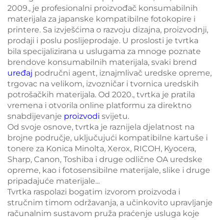
2009., je profesionalni proizvođač konsumabilnih
materijala za japanske kompatibilne fotokopire i
printere. Sa izvješćima o razvoju dizajna, proizvodnji,
prodaji i poslu poslijeprodaje. U proslosti je tvrtka
bila specijalizirana u uslugama za mnoge poznate
brendove konsumabilnih materijala, svaki brend
uređaj
područni agent, iznajmlivač uredske opreme,
trgovac na velikom, izvozničar i tvornica uredskih
potrošačkih materijala. Od 2020., tvrtka je pratila
vremena i otvorila online platformu za direktno
snabdijevanje
proizvodi
svijetu.
Od svoje osnove, tvrtka je raznijela djelatnost na
brojne područje, uključujući kompatibilne kartuše i
tonere za Konica Minolta, Xerox, RICOH, Kyocera,
Sharp, Canon, Toshiba i druge odlične OA uredske
opreme, kao i fotosensibilne materijale, slike i druge
pripadajuće materijale...
Tvrtka raspolazi bogatim izvorom proizvoda i
stručnim timom održavanja, a učinkovito upravljanje
računalnim sustavom pruža praćenje usluga koje