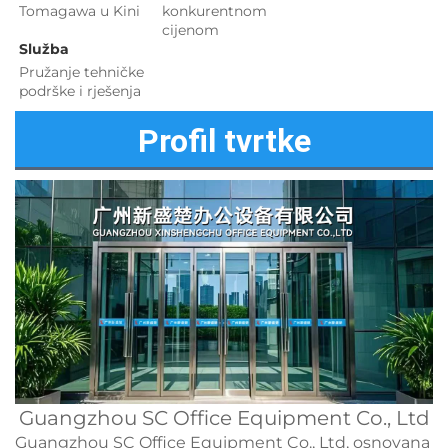
Tomagawa u Kini 
konkurentnom 
cijenom 
Služba 
Pružanje tehničke 
podrške i rješenja 
Profil tvrtke
Guangzhou SC Office Equipment Co., Ltd
Guangzhou SC Office Equipment Co., Ltd, osnovana