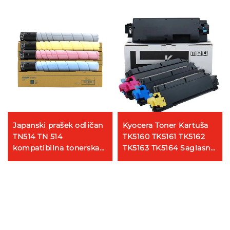
Japanski prašek odličan
Kyocera Toner Kartuša
TN514 TN 514
TK5160 TK5161 TK5162
kompatibilna tonerska
TK5163 TK5164 Saglasna
kartuša za Konica
Toner Kartuša za
Minolta C458 C558 C658
Kyocera Ecosys
copirni dijelovi
P7040cdn Uređaje