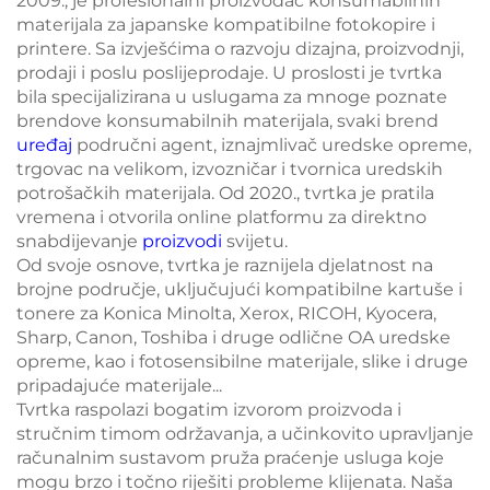
2009., je profesionalni proizvođač konsumabilnih
materijala za japanske kompatibilne fotokopire i
printere. Sa izvješćima o razvoju dizajna, proizvodnji,
prodaji i poslu poslijeprodaje. U proslosti je tvrtka
bila specijalizirana u uslugama za mnoge poznate
brendove konsumabilnih materijala, svaki brend
uređaj
područni agent, iznajmlivač uredske opreme,
trgovac na velikom, izvozničar i tvornica uredskih
potrošačkih materijala. Od 2020., tvrtka je pratila
vremena i otvorila online platformu za direktno
snabdijevanje
proizvodi
svijetu.
Od svoje osnove, tvrtka je raznijela djelatnost na
brojne područje, uključujući kompatibilne kartuše i
tonere za Konica Minolta, Xerox, RICOH, Kyocera,
Sharp, Canon, Toshiba i druge odlične OA uredske
opreme, kao i fotosensibilne materijale, slike i druge
pripadajuće materijale...
Tvrtka raspolazi bogatim izvorom proizvoda i
stručnim timom održavanja, a učinkovito upravljanje
računalnim sustavom pruža praćenje usluga koje
mogu brzo i točno riješiti probleme klijenata. Naša