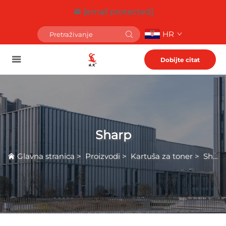
[email protected]
HR
Dobijte citat
Sharp
Glavna stranica
>
Proizvodi
>
Kartuša za toner
>
Sharp