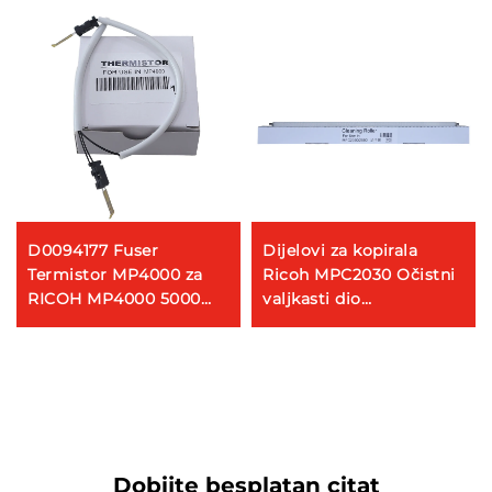
D0094177 Fuser
Dijelovi za kopirala
Termistor MP4000 za
Ricoh MPC2030 Očistni
RICOH MP4000 5000
valjkasti dio
4000B 5000B 5002
kompatibilan za Ricoh
4002 5001
MPC 2030 2050 2550
2051 2551 strojeve za
printanje i kopiranje
Dobijte besplatan citat