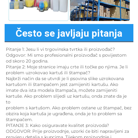
Često se javljaju pitanja
Pitanje 1: Jesu li vi trgovinska tvrtka ili proizvođač? 
Odgovor: Mi smo profesionalni proizvođač s povijestom 
od skoro 20 godina. 
Pitanje 2: Moje stranice imaju crte ili točke po njima. Je li 
problem uzrokovao kartuš ili štampač? 
Najbrži način da se utvrdi je li psovina slike uzrokovana 
kartušom ili štampačem jest zamijeniti kartušu. Ako 
imate dva ista modela štampača, možete zamijeniti 
kartuše. Ako problem slijedi uz kartušu, onda znate da je 
to 
problem s kartušom. Ako problem ostane uz štampač, bez 
obzira koja kartuša je ugrađena, onda je to problem sa 
štampačem. 
PITANJE 3: Kako osiguravate kvalitet proizvoda? 
ODGOVOR: Prije proizvodnje, uzorki će biti napravljeni za 
provjeru detalja s kupcima. Tijekom proizvodnje i 