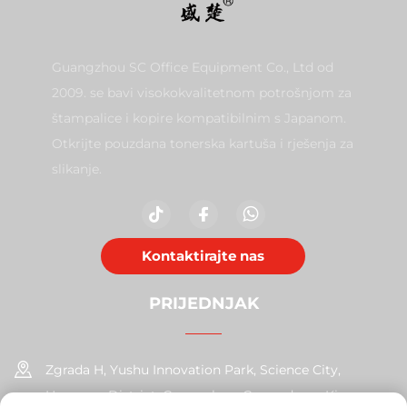
Guangzhou SC Office Equipment Co., Ltd od
2009. se bavi visokokvalitetnom potrošnjom za
štampalice i kopire kompatibilnim s Japanom.
Otkrijte pouzdana tonerska kartuša i rješenja za
slikanje.
Kontaktirajte nas
PRIJEDNJAK
Zgrada H, Yushu Innovation Park, Science City,
Huangpu District, Guangzhou, Guangdong, Kina