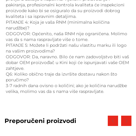
pakiranja, profesionalni kontrola kvaliteta će inspekcioni 
proizvode kako bi se osiguralo da su proizvodi dobrog 
kvaliteta i sa ispravnim detaljima. 
PITANJE 4: Koja je vaša RNM (minimalna količina 
narudžbe)? 
ODGOVOR: Općenito, naša RNM nije ograničena. Molimo 
vas da s nama raspravljate više o tome. 
PITANJE 5: Možete li podržati našu vlastitu marku ili logo 
na vašim proizvodima? 
ODGOVOR: Da, naravno. Bilo će nam zadovoljstvo biti vaš 
dobar OEM proizvođač u Kini koji će ispunjavati vaše OEM 
zahtjeve. 
Q6: Koliko obično traje da izvršite dostavu nakon što 
poručimo? 
3-7 radnih dana ovisno o količini; ako je količina narudžbe 
velika, molimo vas da s nama više raspravljate. 
Preporučeni proizvodi