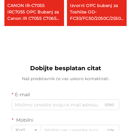
CANON IR-C7055
Izvorni OPC bubanj za
IRC7055 OPC Bubanj za
Toshiba OD-
Canon IR C7055 C7065
FC30/FC50/2050C/2550C/25
9065 9075 7270 7260
bojni stroj OPC bubanj
9280
Dobijte besplatan citat
Naš predstavnik će vas uskoro kontaktirati.
E-mail
0/100
Mobilni
Kod
0/16