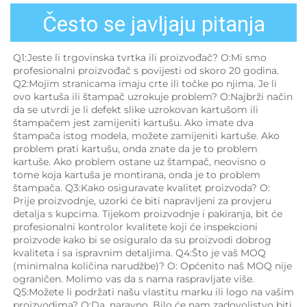
Često se javljaju pitanja
Q1:Jeste li trgovinska tvrtka ili proizvođač? O:Mi smo 
profesionalni proizvođač s povijesti od skoro 20 godina. 
Q2:Mojim stranicama imaju crte ili točke po njima. Je li 
ovo kartuša ili štampač uzrokuje problem? O:Najbrži način 
da se utvrdi je li defekt slike uzrokovan kartušom ili 
štampačem jest zamijeniti kartušu. Ako imate dva 
štampača istog modela, možete zamijeniti kartuše. Ako 
problem prati kartušu, onda znate da je to problem 
kartuše. Ako problem ostane uz štampač, neovisno o 
tome koja kartuša je montirana, onda je to problem 
štampača. Q3:Kako osiguravate kvalitet proizvoda? O: 
Prije proizvodnje, uzorki će biti napravljeni za provjeru 
detalja s kupcima. Tijekom proizvodnje i pakiranja, bit će 
profesionalni kontrolor kvalitete koji će inspekcioni 
proizvode kako bi se osiguralo da su proizvodi dobrog 
kvaliteta i sa ispravnim detaljima. Q4:Što je vaš MOQ 
(minimalna količina narudžbe)? O: Općenito naš MOQ nije 
ograničen. Molimo vas da s nama raspravljate više. 
Q5:Možete li podržati našu vlastitu marku ili logo na vašim 
proizvodima? O:Da, naravno. Bilo će nam zadovoljstvo biti 