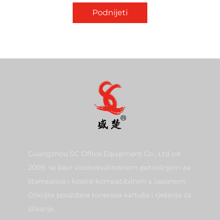
Podnijeti
Guangzhou SC Office Equipment Co., Ltd od
2009. se bavi visokokvalitetnom potrošnjom za
štampalice i kopire kompatibilnim s Japanom.
Otkrijte pouzdana tonerska kartuša i rješenja za
slikanje.