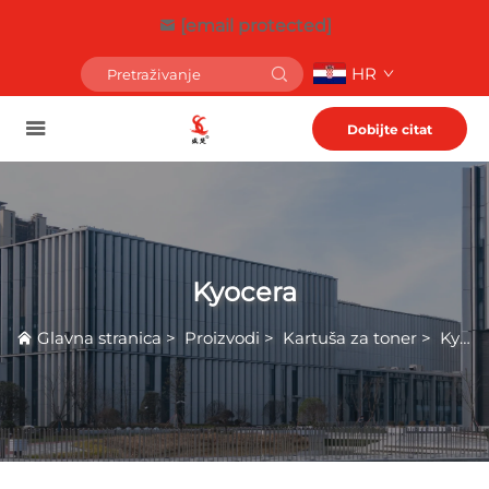
[email protected]
HR
Dobijte citat
Kyocera
Glavna stranica
>
Proizvodi
>
Kartuša za toner
>
Kyocera