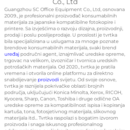
Co., Ltd
Guangzhou SC Office Equipment Co., Ltd, osnovana
2009., je profesionalni proizvođač konsumabilnih
materijala za japanske kompatibilne fotokopire i
printere. Sa izvješćima o razvoju dizajna, proizvodnji,
prodaji i poslu poslijeprodaje. U proslosti je tvrtka
bila specijalizirana u uslugama za mnoge poznate
brendove konsumabilnih materijala, svaki brend
uređaj
područni agent, iznajmlivač uredske opreme,
trgovac na velikom, izvozničar i tvornica uredskih
potrošačkih materijala. Od 2020., tvrtka je pratila
vremena i otvorila online platformu za direktno
snabdijevanje
proizvodi
svijetu. Od svoje osnove,
tvrtka je raznijela pokrivačke oblasti brojnih
područja, uključujući Konica Minolta, Xerox, RICOH,
Kyocera, Sharp, Canon, Toshiba i druge odlične OA
uredske opreme za kompatibilnost ispisa i kopiranja
kartuša, tona, fotosjetivnog materijala, slikovnog
materijala itd... Tvrtka raspolazi s bogatim izvorom
proizvoda i snaga iskusnog profesionalnog