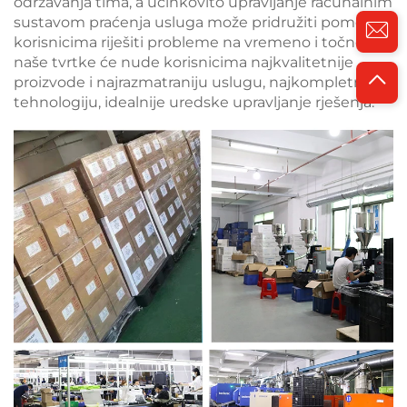
održavanja tima, a učinkovito upravljanje računalnim
sustavom praćenja usluga može pridružiti pomoć
korisnicima riješiti probleme na vremeno i točno,
naše tvrtke će nude korisnicima najkvalitetnije
proizvode i najrazmatraniju uslugu, najkompletniju
tehnologiju, idealnije uredske upravljanje rješenja.