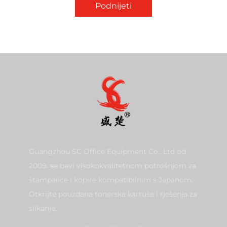
Podnijeti
Guangzhou SC Office Equipment Co., Ltd od
2009. se bavi visokokvalitetnom potrošnjom za
štampalice i kopire kompatibilnim s Japanom.
Otkrijte pouzdana tonerska kartuša i rješenja za
slikanje.