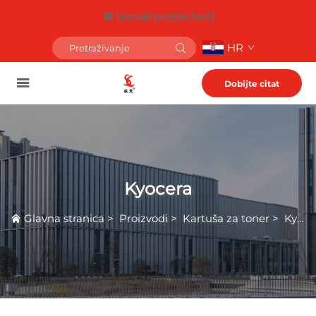
[email protected]
HR
Dobijte citat
Kyocera
Glavna stranica
>
Proizvodi
>
Kartuša za toner
>
Kyocera