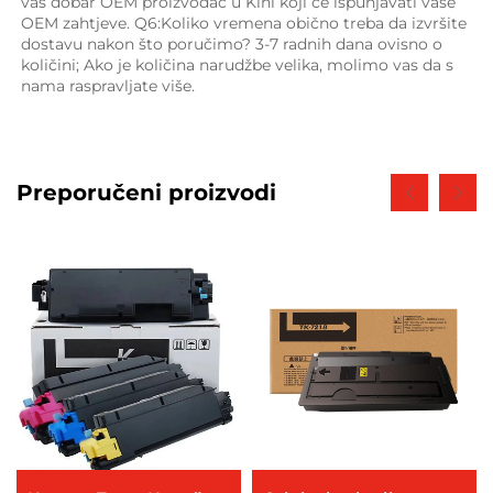
vaš dobar OEM proizvođač u Kini koji će ispunjavati vaše 
OEM zahtjeve. Q6:Koliko vremena obično treba da izvršite 
dostavu nakon što poručimo? 3-7 radnih dana ovisno o 
količini; Ako je količina narudžbe velika, molimo vas da s 
nama raspravljate više. 
Preporučeni proizvodi