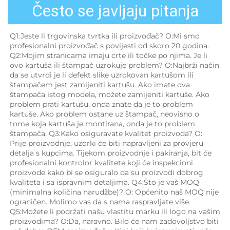
Često se javljaju pitanja
Q1:Jeste li trgovinska tvrtka ili proizvođač? O:Mi smo 
profesionalni proizvođač s povijesti od skoro 20 godina. 
Q2:Mojim stranicama imaju crte ili točke po njima. Je li 
ovo kartuša ili štampač uzrokuje problem? O:Najbrži način 
da se utvrdi je li defekt slike uzrokovan kartušom ili 
štampačem jest zamijeniti kartušu. Ako imate dva 
štampača istog modela, možete zamijeniti kartuše. Ako 
problem prati kartušu, onda znate da je to problem 
kartuše. Ako problem ostane uz štampač, neovisno o 
tome koja kartuša je montirana, onda je to problem 
štampača. Q3:Kako osiguravate kvalitet proizvoda? O: 
Prije proizvodnje, uzorki će biti napravljeni za provjeru 
detalja s kupcima. Tijekom proizvodnje i pakiranja, bit će 
profesionalni kontrolor kvalitete koji će inspekcioni 
proizvode kako bi se osiguralo da su proizvodi dobrog 
kvaliteta i sa ispravnim detaljima. Q4:Što je vaš MOQ 
(minimalna količina narudžbe)? O: Općenito naš MOQ nije 
ograničen. Molimo vas da s nama raspravljate više. 
Q5:Možete li podržati našu vlastitu marku ili logo na vašim 
proizvodima? O:Da, naravno. Bilo će nam zadovoljstvo biti 