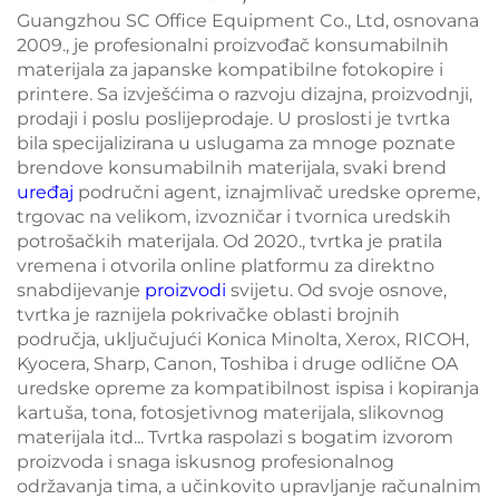
Guangzhou SC Office Equipment Co., Ltd, osnovana
2009., je profesionalni proizvođač konsumabilnih
materijala za japanske kompatibilne fotokopire i
printere. Sa izvješćima o razvoju dizajna, proizvodnji,
prodaji i poslu poslijeprodaje. U proslosti je tvrtka
bila specijalizirana u uslugama za mnoge poznate
brendove konsumabilnih materijala, svaki brend
uređaj
područni agent, iznajmlivač uredske opreme,
trgovac na velikom, izvozničar i tvornica uredskih
potrošačkih materijala. Od 2020., tvrtka je pratila
vremena i otvorila online platformu za direktno
snabdijevanje
proizvodi
svijetu. Od svoje osnove,
tvrtka je raznijela pokrivačke oblasti brojnih
područja, uključujući Konica Minolta, Xerox, RICOH,
Kyocera, Sharp, Canon, Toshiba i druge odlične OA
uredske opreme za kompatibilnost ispisa i kopiranja
kartuša, tona, fotosjetivnog materijala, slikovnog
materijala itd... Tvrtka raspolazi s bogatim izvorom
proizvoda i snaga iskusnog profesionalnog
održavanja tima, a učinkovito upravljanje računalnim