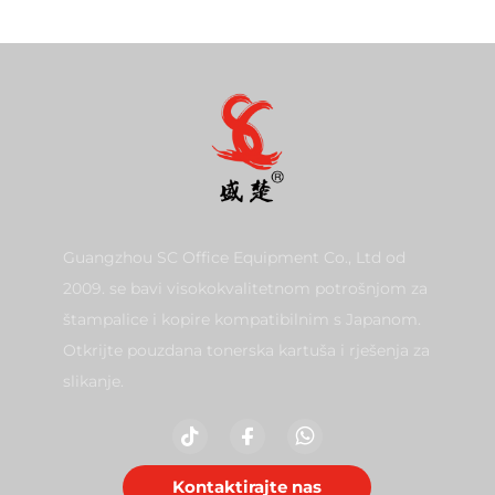
Guangzhou SC Office Equipment Co., Ltd od
2009. se bavi visokokvalitetnom potrošnjom za
štampalice i kopire kompatibilnim s Japanom.
Otkrijte pouzdana tonerska kartuša i rješenja za
slikanje.
Kontaktirajte nas