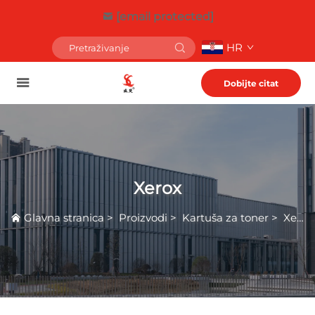
[email protected]
HR
Dobijte citat
Xerox
Glavna stranica
>
Proizvodi
>
Kartuša za toner
>
Xerox