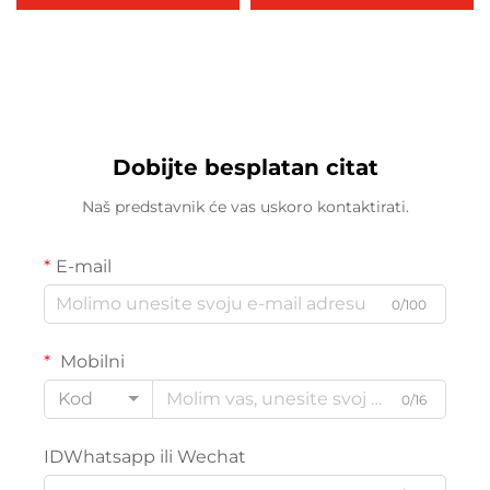
C250i/300i/360i
2007/2307/2507
C450i/550i/650i
2303A/2309A/2809A
C227i/C257i/C287i
Gornji Fuser Roller
TN328 TN227
Dobijte besplatan citat
Naš predstavnik će vas uskoro kontaktirati.
E-mail
0/100
Mobilni
Kod
0/16
IDWhatsapp ili Wechat