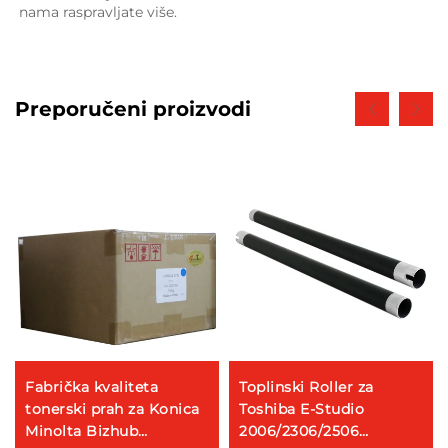
nama raspravljate više. 
Preporučeni proizvodi
Fabrička kvaliteta
Toplinski Roller za
tonerski prah za Konica
Toshiba E-Studio
Minolta Bizhub
2006/2306/2506