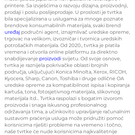
printere. Sa izvješćima o razvoju dizajna, proizvodnji,
prodaji i poslu poslijeprodaje. U proslosti je tvrtka
bila specijalizirana u uslugama za mnoge poznate
brendove konsumabilnih materijala, svaki brend
uređaj
područni agent, iznajmlivač uredske opreme,
trgovac na velikom, izvozničar i tvornica uredskih
potrošačkih materijala. Od 2020., tvrtka je pratila
vremena i otvorila online platformu za direktno
snabdijevanje
proizvodi
svijetu. Od svoje osnove,
tvrtka je raznijela pokrivačke oblasti brojnih
područja, uključujući Konica Minolta, Xerox, RICOH,
Kyocera, Sharp, Canon, Toshiba i druge odlične OA
uredske opreme za kompatibilnost ispisa i kopiranja
kartuša, tona, fotosjetivnog materijala, slikovnog
materijala itd... Tvrtka raspolazi s bogatim izvorom
proizvoda i snaga iskusnog profesionalnog
održavanja tima, a učinkovito upravljanje računalnim
sustavom praćenja usluga može pridružiti pomoć
korisnicima riješiti probleme na vremeno i točno,
naše tvrtke će nude korisnicima najkvalitetnije