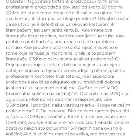
Q1:Jeste li trgovinska tvrtka ili proizvođač? O:Mi smo 
profesionalni proizvođač s povijesti od skoro 20 godina. 
Q2:Mojim stranicama imaju crte ili točke po njima. Je li 
ovo kartuša ili štampač uzrokuje problem? O:Najbrži način 
da se utvrdi je li defekt slike uzrokovan kartušom ili 
štampačem jest zamijeniti kartušu. Ako imate dva 
štampača istog modela, možete zamijeniti kartuše. Ako 
problem prati kartušu, onda znate da je to problem 
kartuše. Ako problem ostane uz štampač, neovisno o 
tome koja kartuša je montirana, onda je to problem 
štampača. Q3:Kako osiguravate kvalitet proizvoda? O: 
Prije proizvodnje, uzorki će biti napravljeni za provjeru 
detalja s kupcima. Tijekom proizvodnje i pakiranja, bit će 
profesionalni kontrolor kvalitete koji će inspekcioni 
proizvode kako bi se osiguralo da su proizvodi dobrog 
kvaliteta i sa ispravnim detaljima. Q4:Što je vaš MOQ 
(minimalna količina narudžbe)? O: Općenito naš MOQ nije 
ograničen. Molimo vas da s nama raspravljate više. 
Q5:Možete li podržati našu vlastitu marku ili logo na vašim 
proizvodima? O:Da, naravno. Bilo će nam zadovoljstvo biti 
vaš dobar OEM proizvođač u Kini koji će ispunjavati vaše 
OEM zahtjeve. Q6:Koliko vremena obično treba da izvršite 
dostavu nakon što poručimo? 3-7 radnih dana ovisno o 
količini; Ako je količina narudžbe velika, molimo vas da s 