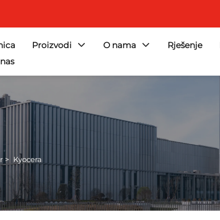
nica
Proizvodi
O nama
Rješenje
 nas
r
>
Kyocera