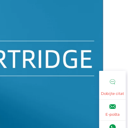
Dobijte citat
E-pošta