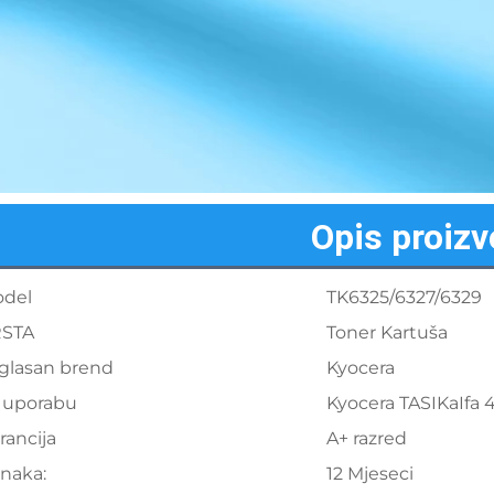
Opis proiz
del
TK6325/6327/6329
STA
Toner Kartuša
glasan brend
Kyocera
 uporabu
Kyocera TASIKaIfa 
rancija
A+ razred
naka:
12 Mjeseci