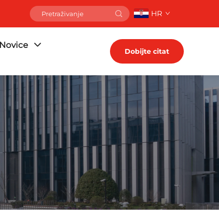
HR
Novice
Dobijte citat