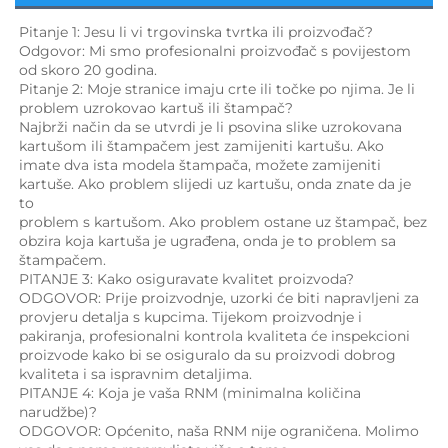
Pitanje 1: Jesu li vi trgovinska tvrtka ili proizvođač? 
Odgovor: Mi smo profesionalni proizvođač s povijestom 
od skoro 20 godina. 
Pitanje 2: Moje stranice imaju crte ili točke po njima. Je li 
problem uzrokovao kartuš ili štampač? 
Najbrži način da se utvrdi je li psovina slike uzrokovana 
kartušom ili štampačem jest zamijeniti kartušu. Ako 
imate dva ista modela štampača, možete zamijeniti 
kartuše. Ako problem slijedi uz kartušu, onda znate da je 
to 
problem s kartušom. Ako problem ostane uz štampač, bez 
obzira koja kartuša je ugrađena, onda je to problem sa 
štampačem. 
PITANJE 3: Kako osiguravate kvalitet proizvoda? 
ODGOVOR: Prije proizvodnje, uzorki će biti napravljeni za 
provjeru detalja s kupcima. Tijekom proizvodnje i 
pakiranja, profesionalni kontrola kvaliteta će inspekcioni 
proizvode kako bi se osiguralo da su proizvodi dobrog 
kvaliteta i sa ispravnim detaljima. 
PITANJE 4: Koja je vaša RNM (minimalna količina 
narudžbe)? 
ODGOVOR: Općenito, naša RNM nije ograničena. Molimo 