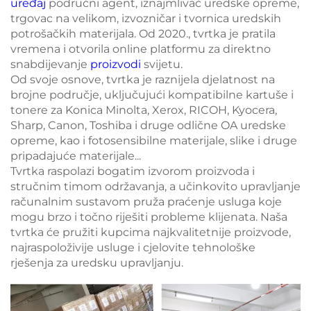
uređaj
područni agent, iznajmlivač uredske opreme,
trgovac na velikom, izvozničar i tvornica uredskih
potrošačkih materijala. Od 2020., tvrtka je pratila
vremena i otvorila online platformu za direktno
snabdijevanje
proizvodi
svijetu.
Od svoje osnove, tvrtka je raznijela djelatnost na
brojne područje, uključujući kompatibilne kartuše i
tonere za Konica Minolta, Xerox, RICOH, Kyocera,
Sharp, Canon, Toshiba i druge odlične OA uredske
opreme, kao i fotosensibilne materijale, slike i druge
pripadajuće materijale...
Tvrtka raspolazi bogatim izvorom proizvoda i
stručnim timom održavanja, a učinkovito upravljanje
računalnim sustavom pruža praćenje usluga koje
mogu brzo i točno riješiti probleme klijenata. Naša
tvrtka će pružiti kupcima najkvalitetnije proizvode,
najraspoloživije usluge i cjelovite tehnološke
rješenja za uredsku upravljanju.