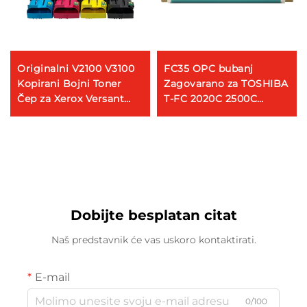
Originalni V2100 V3100
FC35 OPC bubanj
Kopirani Bojni Toner
Zagovarano za TOSHIBA
Čep za Xerox Versant
T-FC 2020C 2500C
2100 3100 Stampači
2330C 2820C 2830C
Pravi Toner Čep
3500C 3520C 3530C
4520C
Dobijte besplatan citat
Naš predstavnik će vas uskoro kontaktirati.
E-mail
0/100