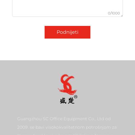
0/1000
Podnijeti
Guangzhou SC Office Equipment Co., Ltd od
2009. se bavi visokokvalitetnom potrošnjom za