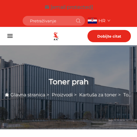
[email protected]
HR
Dobijte citat
Toner prah
Glavna stranica
>
Proizvodi
>
Kartuša za toner
>
Toner prah