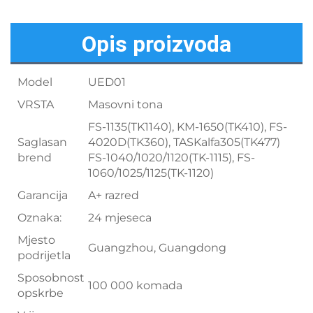
Opis proizvoda
Model
UED01
VRSTA
Masovni tona
FS-1135(TK1140), KM-1650(TK410), FS-
Saglasan
4020D(TK360), TASKalfa305(TK477)
brend
FS-1040/1020/1120(TK-1115), FS-
1060/1025/1125(TK-1120)
Garancija
A+ razred
Oznaka:
24 mjeseca
Mjesto
Guangzhou, Guangdong
podrijetla
Sposobnost
100 000 komada
opskrbe