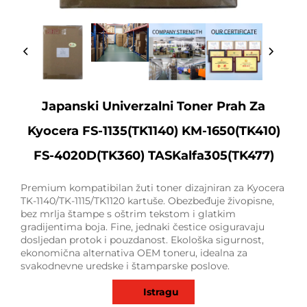
Japanski Univerzalni Toner Prah Za
Kyocera FS-1135(TK1140) KM-1650(TK410)
FS-4020D(TK360) TASKalfa305(TK477)
Premium kompatibilan žuti toner dizajniran za Kyocera
TK-1140/TK-1115/TK1120 kartuše. Obezbeđuje živopisne,
bez mrlja štampe s oštrim tekstom i glatkim
gradijentima boja. Fine, jednaki čestice osiguravaju
dosljedan protok i pouzdanost. Ekološka sigurnost,
ekonomična alternativa OEM toneru, idealna za
svakodnevne uredske i štamparske poslove.
Istragu