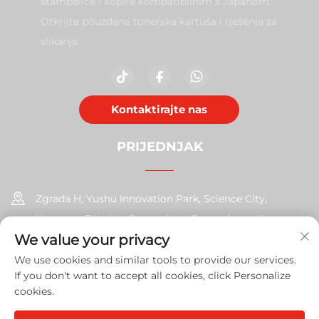
štampalice i kopire kompatibilnim s Japanom.
Otkrijte pouzdana tonerska kartuša i rješenja za
slikanje.
Kontaktirajte nas
PRIJEDNJAK
Zgrada H, Yushu Innovation Park, Science City,
Huangpu District, Guangzhou, Guangdong, Kina
We value your privacy
+86-17585526413
We use cookies and similar tools to provide our services.
If you don't want to accept all cookies, click Personalize
[email protected]
cookies.