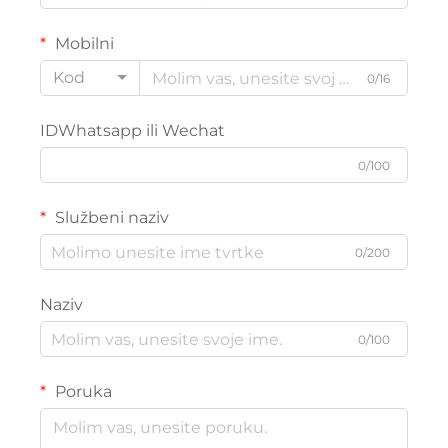
Mobilni
Kod
0/16
IDWhatsapp ili Wechat
0/100
Službeni naziv
0/200
Naziv
0/100
Poruka