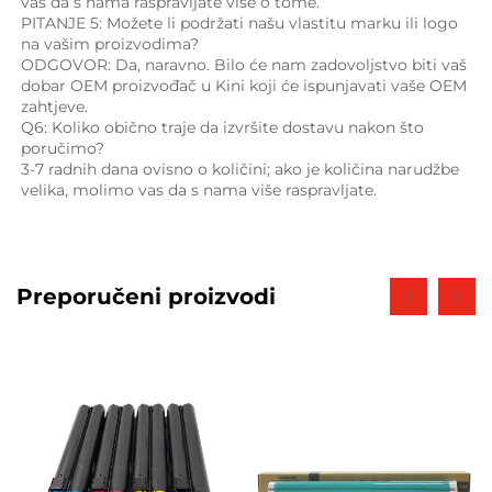
vas da s nama raspravljate više o tome. 
PITANJE 5: Možete li podržati našu vlastitu marku ili logo 
na vašim proizvodima? 
ODGOVOR: Da, naravno. Bilo će nam zadovoljstvo biti vaš 
dobar OEM proizvođač u Kini koji će ispunjavati vaše OEM 
zahtjeve. 
Q6: Koliko obično traje da izvršite dostavu nakon što 
poručimo? 
3-7 radnih dana ovisno o količini; ako je količina narudžbe 
velika, molimo vas da s nama više raspravljate. 
Preporučeni proizvodi