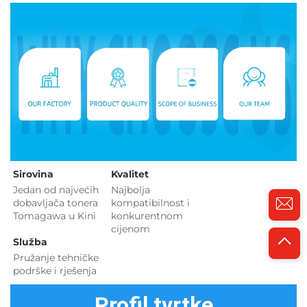
Sirovina   
Kvalitet 
Jedan od najvećih 
Najbolja 
dobavljača tonera 
kompatibilnost i 
Tomagawa u Kini 
konkurentnom 
cijenom 
Služba 
Pružanje tehničke 
podrške i rješenja 
Profil tvrtke