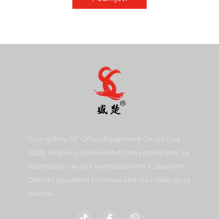
Guangzhou SC Office Equipment Co., Ltd od
2009. se bavi visokokvalitetnom potrošnjom za
štampalice i kopire kompatibilnim s Japanom.
Otkrijte pouzdana tonerska kartuša i rješenja za
slikanje.