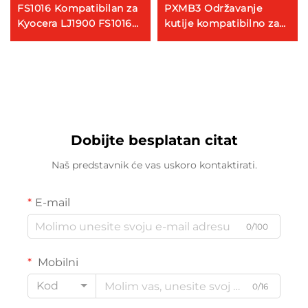
FS1016 Kompatibilan za
PXMB3 Održavanje
Kyocera LJ1900 FS1016
kutije kompatibilno za
1028 1030D 1035
Epson WORKFORCE
1128MFP 1100 1300D 1320
WF7110 WF-3620 WF-
TK 110 130 140 Kopirni
3640 WF-7610 WF-7620
uređaj
Dobijte besplatan citat
Naš predstavnik će vas uskoro kontaktirati.
E-mail
0/100
Mobilni
Kod
0/16