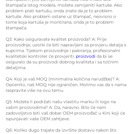
štampača istog modela, možete zamijeniti kartuše. Ako 
problem prati kartušu, onda znate da je to problem 
kartuše. Ako problem ostane uz štampač, neovisno o 
tome koja kartuša je montirana, onda je to problem 
štampača. 
Q3: Kako osiguravate kvalitet proizvoda? A: Prije 
proizvodnje, uzorki će biti napravljeni za provjeru detalja s 
kupcima. Tijekom proizvodnje i pakiranja, profesionalni 
kvalitetski kontroler će provjeriti. 
proizvodi 
da bi se 
osiguralo da su proizvodi dobrog kvaliteta i sa točnim 
detaljima. 
Q4: Koji je vaš MOQ (minimalna količina narudžbe)? A: 
Općenito, naš MOQ nije ograničen. Molimo vas da s nama 
raspravite više na ovu temu. 
Q5: Možete li podržati našu vlastitu marku ili logo na 
vašim proizvodima? A: Da, naravno. Bilo će nam 
zadovoljstvo biti vaš dobar OEM proizvođač u Kini koji će 
ispunjavati vaše OEM zahtjeve. 
Q6: Koliko dugo trajate da izvršite dostavu nakon što 