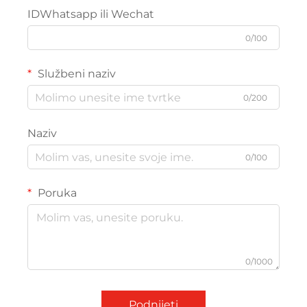
IDWhatsapp ili Wechat
0/100
Službeni naziv
0/200
Naziv
0/100
Poruka
0/1000
Podnijeti