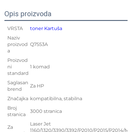
Opis proizvoda
VRSTA
toner Kartuša
Naziv
proizvod
Q7553A
a
Proizvod
ni
1 komad
standard
Saglasan
Za HP
brend
Značajka
kompatibilna, stabilna
Broj
3000 stranica
stranica
Laser Jet
Za
1160/1320/3390/3392/P2010/P2015/P2014/M