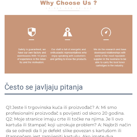
Često se javljaju pitanja
Q1:Jeste li trgovinska kuća ili proizvođač? A: Mi smo 
profesionalni proizvođač s povijesti od skoro 20 godina. 
Q2: Moje stranice imaju crte ili točke na njima. Je li ovo 
kartuša ili štampač koji uzrokuje problem? A: Najbrži način 
da se odredi da li je defekt slike povezan s kartušom ili 
štampačem jest zamijeniti kartušu. Ako imate dva 