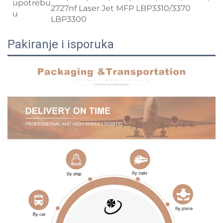
upotrebu
2727nf Laser Jet MFP LBP3310/3370
u
LBP3300
Pakiranje i isporuka