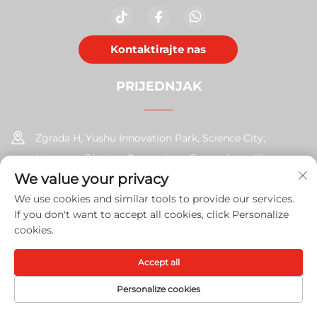
Kontaktirajte nas
PRIJEDNJAK
Zgrada H, Yushu Innovation Park, Science City,
Huangpu District, Guangzhou, Guangdong, Kina
We value your privacy
+86-17585526413
We use cookies and similar tools to provide our services.
If you don't want to accept all cookies, click Personalize
[email protected]
cookies.
Accept all
Copyright © 2026 Guangzhou Xinshengchu Uredska oprema
Co., Ltd. U redu.
Politika privatnosti
Personalize cookies
PRVA STRANICA
PROIZVODI
E-MAIL
TELEFONIJA