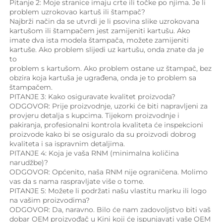
Pitanje 2: Moje stranice imaju crte ili točke po njima. Je li 
problem uzrokovao kartuš ili štampač? 
Najbrži način da se utvrdi je li psovina slike uzrokovana 
kartušom ili štampačem jest zamijeniti kartušu. Ako 
imate dva ista modela štampača, možete zamijeniti 
kartuše. Ako problem slijedi uz kartušu, onda znate da je 
to 
problem s kartušom. Ako problem ostane uz štampač, bez 
obzira koja kartuša je ugrađena, onda je to problem sa 
štampačem. 
PITANJE 3: Kako osiguravate kvalitet proizvoda? 
ODGOVOR: Prije proizvodnje, uzorki će biti napravljeni za 
provjeru detalja s kupcima. Tijekom proizvodnje i 
pakiranja, profesionalni kontrola kvaliteta će inspekcioni 
proizvode kako bi se osiguralo da su proizvodi dobrog 
kvaliteta i sa ispravnim detaljima. 
PITANJE 4: Koja je vaša RNM (minimalna količina 
narudžbe)? 
ODGOVOR: Općenito, naša RNM nije ograničena. Molimo 
vas da s nama raspravljate više o tome. 
PITANJE 5: Možete li podržati našu vlastitu marku ili logo 
na vašim proizvodima? 
ODGOVOR: Da, naravno. Bilo će nam zadovoljstvo biti vaš 
dobar OEM proizvođač u Kini koji će ispunjavati vaše OEM 