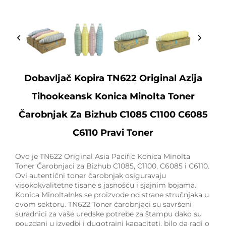
Dobavljač Kopira TN622 Original Azija
Tihookeansk Konica Minolta Toner
Čarobnjak Za Bizhub C1085 C1100 C6085
C6110 Pravi Toner
Ovo je TN622 Original Asia Pacific Konica Minolta
Toner Čarobnjaci za Bizhub C1085, C1100, C6085 i C6110.
Ovi autentični toner čarobnjak osiguravaju
visokokvalitetne tisane s jasnošću i sjajnim bojama.
Konica MinoltaInks se proizvode od strane stručnjaka u
ovom sektoru. TN622 Toner čarobnjaci su savršeni
suradnici za vaše uredske potrebe za štampu dako su
pouzdani u izvedbi i dugotrajni kapaciteti, bilo da radi o