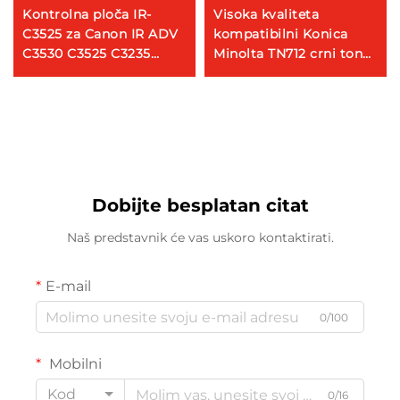
Kontrolna ploča IR-
Visoka kvaliteta
C3525 za Canon IR ADV
kompatibilni Konica
C3530 C3525 C3235
Minolta TN712 crni toner
C3520 LCD Dotočni
čarobnjak za Konica
zaslon Ploča
Minolta Bizhub 654e
754e copirajući dijelove
Dobijte besplatan citat
Naš predstavnik će vas uskoro kontaktirati.
E-mail
0/100
Mobilni
Kod
0/16