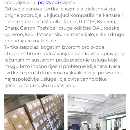
snabdijevanje
proizvodi
svijetu.
Od svoje osnove, tvrtka je raznijela djelatnost na
brojne područje, uključujući kompatibilne kartuše i
tonere za Konica Minolta, Xerox, RICOH, Kyocera,
Sharp, Canon, Toshiba i druge odlične OA uredske
opreme, kao i fotosensibilne materijale, slike i druge
pripadajuće materijale...
Tvrtka raspolazi bogatim izvorom proizvoda i
stručnim timom održavanja, a učinkovito upravljanje
računalnim sustavom pruža praćenje usluga koje
mogu brzo i točno riješiti probleme klijenata. Naša
tvrtka će pružiti kupcima najkvalitetnije proizvode,
najraspoloživije usluge i cjelovite tehnološke
rješenja za uredsku upravljanju.