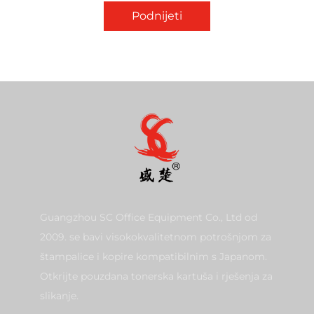
Podnijeti
Guangzhou SC Office Equipment Co., Ltd od
2009. se bavi visokokvalitetnom potrošnjom za
štampalice i kopire kompatibilnim s Japanom.
Otkrijte pouzdana tonerska kartuša i rješenja za
slikanje.