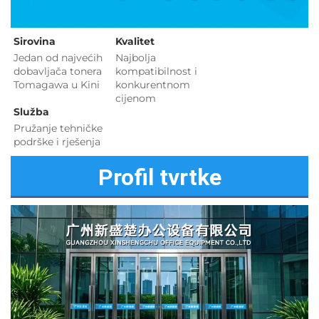
Sirovina   
Kvalitet 
Jedan od najvećih 
Najbolja 
dobavljača tonera 
kompatibilnost i 
Tomagawa u Kini 
konkurentnom 
cijenom 
Služba 
Pružanje tehničke 
podrške i rješenja 
Profil tvrtke