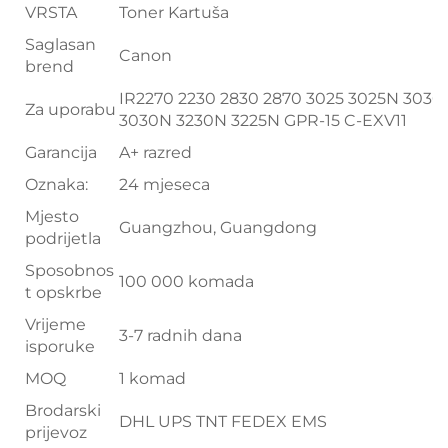
VRSTA
Toner Kartuša
Saglasan
Canon
brend
IR2270 2230 2830 2870 3025 3025N 3030
Za uporabu
3030N 3230N 3225N GPR-15 C-EXV11
Garancija
A+ razred
Oznaka:
24 mjeseca
Mjesto
Guangzhou, Guangdong
podrijetla
Sposobnos
100 000 komada
t opskrbe
Vrijeme
3-7 radnih dana
isporuke
MOQ
1 komad
Brodarski
DHL UPS TNT FEDEX EMS
prijevoz