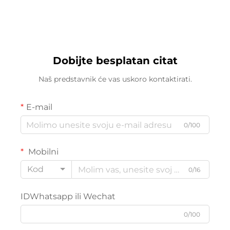
355SE/455SE Toplinski
Roller
Dobijte besplatan citat
Naš predstavnik će vas uskoro kontaktirati.
E-mail
0/100
Mobilni
Kod
0/16
IDWhatsapp ili Wechat
0/100