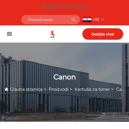
[email protected]
HR
Dobijte citat
Canon
Glavna stranica
>
Proizvodi
>
Kartuša za toner
>
Canon