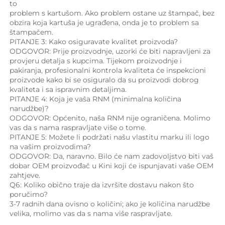
to 
problem s kartušom. Ako problem ostane uz štampač, bez 
obzira koja kartuša je ugrađena, onda je to problem sa 
štampačem. 
PITANJE 3: Kako osiguravate kvalitet proizvoda? 
ODGOVOR: Prije proizvodnje, uzorki će biti napravljeni za 
provjeru detalja s kupcima. Tijekom proizvodnje i 
pakiranja, profesionalni kontrola kvaliteta će inspekcioni 
proizvode kako bi se osiguralo da su proizvodi dobrog 
kvaliteta i sa ispravnim detaljima. 
PITANJE 4: Koja je vaša RNM (minimalna količina 
narudžbe)? 
ODGOVOR: Općenito, naša RNM nije ograničena. Molimo 
vas da s nama raspravljate više o tome. 
PITANJE 5: Možete li podržati našu vlastitu marku ili logo 
na vašim proizvodima? 
ODGOVOR: Da, naravno. Bilo će nam zadovoljstvo biti vaš 
dobar OEM proizvođač u Kini koji će ispunjavati vaše OEM 
zahtjeve. 
Q6: Koliko obično traje da izvršite dostavu nakon što 
poručimo? 
3-7 radnih dana ovisno o količini; ako je količina narudžbe 
velika, molimo vas da s nama više raspravljate. 