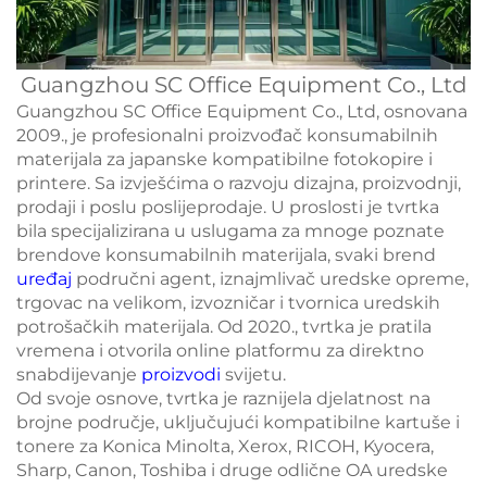
Guangzhou SC Office Equipment Co., Ltd
Guangzhou SC Office Equipment Co., Ltd, osnovana
2009., je profesionalni proizvođač konsumabilnih
materijala za japanske kompatibilne fotokopire i
printere. Sa izvješćima o razvoju dizajna, proizvodnji,
prodaji i poslu poslijeprodaje. U proslosti je tvrtka
bila specijalizirana u uslugama za mnoge poznate
brendove konsumabilnih materijala, svaki brend
uređaj
područni agent, iznajmlivač uredske opreme,
trgovac na velikom, izvozničar i tvornica uredskih
potrošačkih materijala. Od 2020., tvrtka je pratila
vremena i otvorila online platformu za direktno
snabdijevanje
proizvodi
svijetu.
Od svoje osnove, tvrtka je raznijela djelatnost na
brojne područje, uključujući kompatibilne kartuše i
tonere za Konica Minolta, Xerox, RICOH, Kyocera,
Sharp, Canon, Toshiba i druge odlične OA uredske