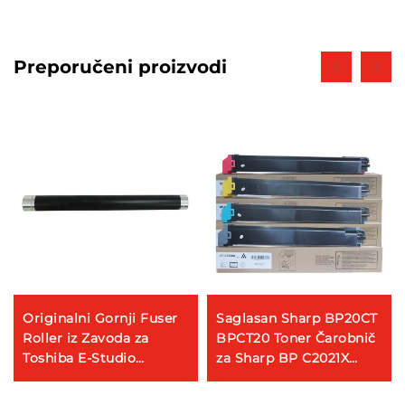
Preporučeni proizvodi
Originalni Gornji Fuser
Saglasan Sharp BP20CT
Roller iz Zavoda za
BPCT20 Toner Čarobnič
Toshiba E-Studio
za Sharp BP C2021X
206L/256/306/356/456/506
C2021R C2521R Kopirani
205SE/255SE/305SE
Dijelovi Toner Čarobnič