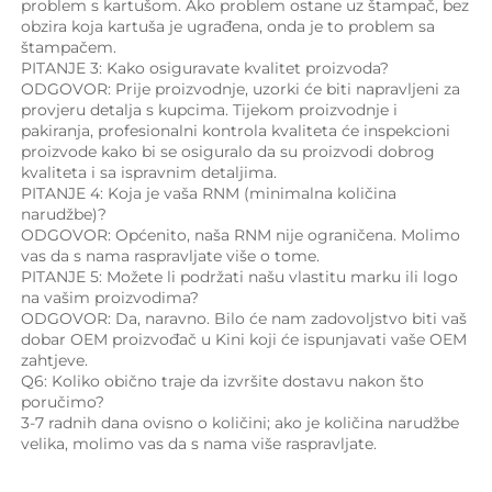
problem s kartušom. Ako problem ostane uz štampač, bez 
obzira koja kartuša je ugrađena, onda je to problem sa 
štampačem. 
PITANJE 3: Kako osiguravate kvalitet proizvoda? 
ODGOVOR: Prije proizvodnje, uzorki će biti napravljeni za 
provjeru detalja s kupcima. Tijekom proizvodnje i 
pakiranja, profesionalni kontrola kvaliteta će inspekcioni 
proizvode kako bi se osiguralo da su proizvodi dobrog 
kvaliteta i sa ispravnim detaljima. 
PITANJE 4: Koja je vaša RNM (minimalna količina 
narudžbe)? 
ODGOVOR: Općenito, naša RNM nije ograničena. Molimo 
vas da s nama raspravljate više o tome. 
PITANJE 5: Možete li podržati našu vlastitu marku ili logo 
na vašim proizvodima? 
ODGOVOR: Da, naravno. Bilo će nam zadovoljstvo biti vaš 
dobar OEM proizvođač u Kini koji će ispunjavati vaše OEM 
zahtjeve. 
Q6: Koliko obično traje da izvršite dostavu nakon što 
poručimo? 
3-7 radnih dana ovisno o količini; ako je količina narudžbe 
velika, molimo vas da s nama više raspravljate. 