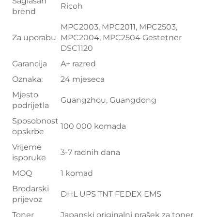
Saglasan
Ricoh
brend
MPC2003, MPC2011, MPC2503,
Za uporabu
MPC2004, MPC2504 Gestetner
DSC1120
Garancija
A+ razred
Oznaka:
24 mjeseca
Mjesto
Guangzhou, Guangdong
podrijetla
Sposobnost
100 000 komada
opskrbe
Vrijeme
3-7 radnih dana
isporuke
MOQ
1 komad
Brodarski
DHL UPS TNT FEDEX EMS
prijevoz
Toner
Japanski originalni prašek za toner