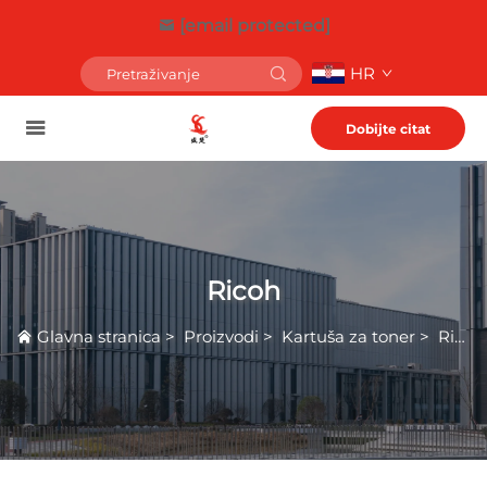
[email protected]
HR
Dobijte citat
Ricoh
Glavna stranica
>
Proizvodi
>
Kartuša za toner
>
Ricoh