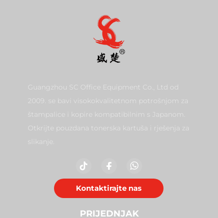
Guangzhou SC Office Equipment Co., Ltd od
2009. se bavi visokokvalitetnom potrošnjom za
štampalice i kopire kompatibilnim s Japanom.
Otkrijte pouzdana tonerska kartuša i rješenja za
slikanje.
Kontaktirajte nas
PRIJEDNJAK