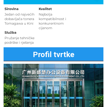
Sirovina   
Kvalitet 
Jedan od najvećih 
Najbolja 
dobavljača tonera 
kompatibilnost i 
Tomagawa u Kini 
konkurentnom 
cijenom 
Služba 
Pružanje tehničke 
podrške i rješenja 
Profil tvrtke