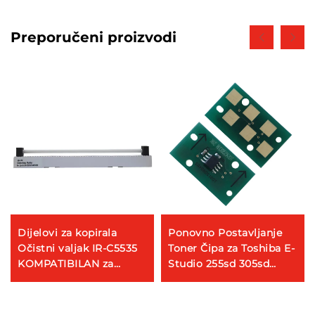
Preporučeni proizvodi
Dijelovi za kopirala
Ponovno Postavljanje
Očistni valjak IR-C5535
Toner Čipa za Toshiba E-
KOMPATIBILAN za
Studio 255sd 305sd
RICOH IR-C5535 5540
355sd 455sd Čip za
5550 5560 dijelove za
Toner TOS4530
servisanje kopirača