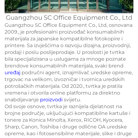
Guangzhou SC Office Equipment Co., Ltd
Guangzhou SC Office Equipment Co., Ltd, osnovana
2009., je profesionalni proizvođač konsumabilnih
materijala za japanske kompatibilne fotokopire i
printere. Sa izvješćima o razvoju dizajna, proizvodnji,
prodaji i poslu poslijeprodaje. U proslosti je tvrtka
bila specijalizirana u uslugama za mnoge poznate
brendove konsumabilnih materijala, svaki brend
uređaj
područni agent, iznajmlivač uredske opreme,
trgovac na velikom, izvozničar i tvornica uredskih
potrošačkih materijala. Od 2020., tvrtka je pratila
vremena i otvorila online platformu za direktno
snabdijevanje
proizvodi
svijetu.
Od svoje osnove, tvrtka je raznijela djelatnost na
brojne područje, uključujući kompatibilne kartuše i
tonere za Konica Minolta, Xerox, RICOH, Kyocera,
Sharp, Canon, Toshiba i druge odlične OA uredske
opreme, kao i fotosensibilne materijale, slike i druge