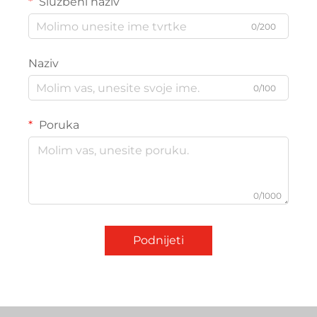
Službeni naziv
0/200
Naziv
0/100
Poruka
0/1000
Podnijeti