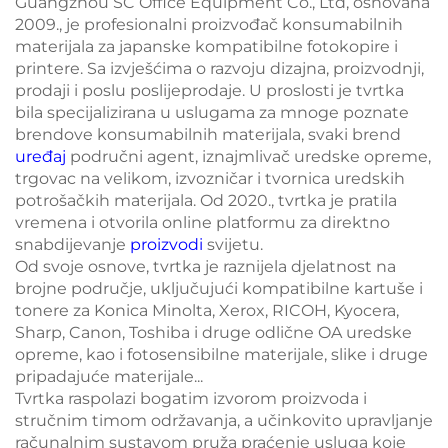
Guangzhou SC Office Equipment Co., Ltd, osnovana
2009., je profesionalni proizvođač konsumabilnih
materijala za japanske kompatibilne fotokopire i
printere. Sa izvješćima o razvoju dizajna, proizvodnji,
prodaji i poslu poslijeprodaje. U proslosti je tvrtka
bila specijalizirana u uslugama za mnoge poznate
brendove konsumabilnih materijala, svaki brend
uređaj
područni agent, iznajmlivač uredske opreme,
trgovac na velikom, izvozničar i tvornica uredskih
potrošačkih materijala. Od 2020., tvrtka je pratila
vremena i otvorila online platformu za direktno
snabdijevanje
proizvodi
svijetu.
Od svoje osnove, tvrtka je raznijela djelatnost na
brojne područje, uključujući kompatibilne kartuše i
tonere za Konica Minolta, Xerox, RICOH, Kyocera,
Sharp, Canon, Toshiba i druge odlične OA uredske
opreme, kao i fotosensibilne materijale, slike i druge
pripadajuće materijale...
Tvrtka raspolazi bogatim izvorom proizvoda i
stručnim timom održavanja, a učinkovito upravljanje
računalnim sustavom pruža praćenje usluga koje