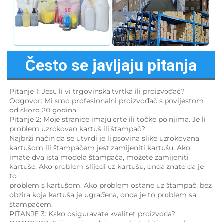
Često se javljaju pitanja
Pitanje 1: Jesu li vi trgovinska tvrtka ili proizvođač? 
Odgovor: Mi smo profesionalni proizvođač s povijestom 
od skoro 20 godina. 
Pitanje 2: Moje stranice imaju crte ili točke po njima. Je li 
problem uzrokovao kartuš ili štampač? 
Najbrži način da se utvrdi je li psovina slike uzrokovana 
kartušom ili štampačem jest zamijeniti kartušu. Ako 
imate dva ista modela štampača, možete zamijeniti 
kartuše. Ako problem slijedi uz kartušu, onda znate da je 
to 
problem s kartušom. Ako problem ostane uz štampač, bez 
obzira koja kartuša je ugrađena, onda je to problem sa 
štampačem. 
PITANJE 3: Kako osiguravate kvalitet proizvoda? 