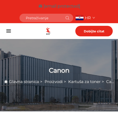
[email protected]
HR
Dobijte citat
Canon
Glavna stranica
>
Proizvodi
>
Kartuša za toner
>
Canon