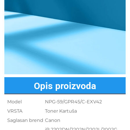
Opis proizvoda
Model
NPG-59/GPR45/C-EXV42
VRSTA
Toner Kartuša
Saglasan brend
Canon
iR 2202DN/2202N/2202L/2002G