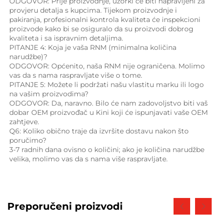
ODGOVOR: Prije proizvodnje, uzorki će biti napravljeni za 
provjeru detalja s kupcima. Tijekom proizvodnje i 
pakiranja, profesionalni kontrola kvaliteta će inspekcioni 
proizvode kako bi se osiguralo da su proizvodi dobrog 
kvaliteta i sa ispravnim detaljima. 
PITANJE 4: Koja je vaša RNM (minimalna količina 
narudžbe)? 
ODGOVOR: Općenito, naša RNM nije ograničena. Molimo 
vas da s nama raspravljate više o tome. 
PITANJE 5: Možete li podržati našu vlastitu marku ili logo 
na vašim proizvodima? 
ODGOVOR: Da, naravno. Bilo će nam zadovoljstvo biti vaš 
dobar OEM proizvođač u Kini koji će ispunjavati vaše OEM 
zahtjeve. 
Q6: Koliko obično traje da izvršite dostavu nakon što 
poručimo? 
3-7 radnih dana ovisno o količini; ako je količina narudžbe 
velika, molimo vas da s nama više raspravljate. 
Preporučeni proizvodi