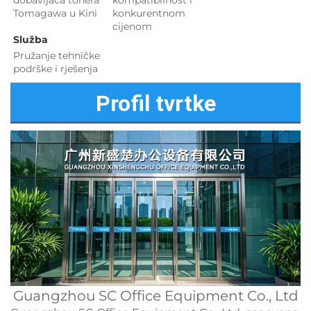
dobavljača tonera 
kompatibilnost i 
Tomagawa u Kini 
konkurentnom 
cijenom 
Služba 
Pružanje tehničke 
podrške i rješenja 
Profil tvrtke
Guangzhou SC Office Equipment Co., Ltd