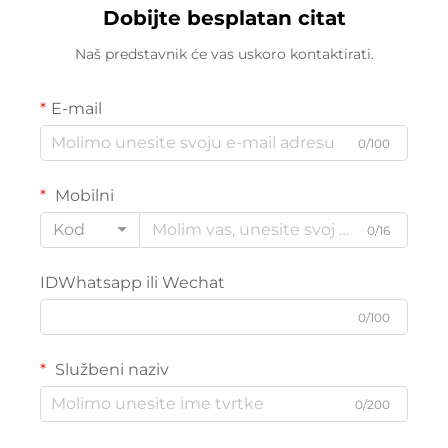
Dobijte besplatan citat
Naš predstavnik će vas uskoro kontaktirati.
E-mail
0/100
Mobilni
Kod
0/16
IDWhatsapp ili Wechat
0/100
Službeni naziv
0/200