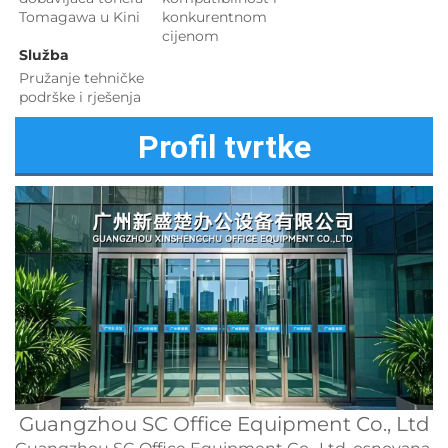
Tomagawa u Kini 
konkurentnom 
cijenom 
Služba 
Pružanje tehničke 
podrške i rješenja 
Profil tvrtke
Guangzhou SC Office Equipment Co., Ltd