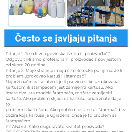
Često se javljaju pitanja
Pitanje 1: Jesu li vi trgovinska tvrtka ili proizvođač? 
Odgovor: Mi smo profesionalni proizvođač s povijestom 
od skoro 20 godina. 
Pitanje 2: Moje stranice imaju crte ili točke po njima. Je li 
problem uzrokovao kartuš ili štampač? 
Najbrži način da se utvrdi je li psovina slike uzrokovana 
kartušom ili štampačem jest zamijeniti kartušu. Ako 
imate dva ista modela štampača, možete zamijeniti 
kartuše. Ako problem slijedi uz kartušu, onda znate da je 
to 
problem s kartušom. Ako problem ostane uz štampač, bez 
obzira koja kartuša je ugrađena, onda je to problem sa 
štampačem. 
PITANJE 3: Kako osiguravate kvalitet proizvoda? 