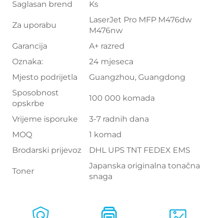
Saglasan brend
Ks
LaserJet Pro MFP M476dw
Za uporabu
M476nw
Garancija
A+ razred
Oznaka:
24 mjeseca
Mjesto podrijetla
Guangzhou, Guangdong
Sposobnost
100 000 komada
opskrbe
Vrijeme isporuke
3-7 radnih dana
MOQ
1 komad
Brodarski prijevoz
DHL UPS TNT FEDEX EMS
Japanska originalna tonačna
Toner
snaga