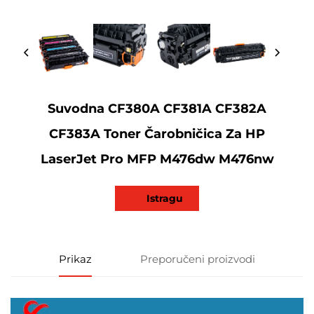
Suvodna CF380A CF381A CF382A
CF383A Toner Čarobničica Za HP
LaserJet Pro MFP M476dw M476nw
Istragu
Prikaz
Preporučeni proizvodi