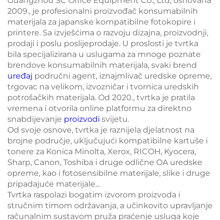
Guangzhou SC Office Equipment Co., Ltd, osnovana
2009., je profesionalni proizvođač konsumabilnih
materijala za japanske kompatibilne fotokopire i
printere. Sa izvješćima o razvoju dizajna, proizvodnji,
prodaji i poslu poslijeprodaje. U proslosti je tvrtka
bila specijalizirana u uslugama za mnoge poznate
brendove konsumabilnih materijala, svaki brend
uređaj
područni agent, iznajmlivač uredske opreme,
trgovac na velikom, izvozničar i tvornica uredskih
potrošačkih materijala. Od 2020., tvrtka je pratila
vremena i otvorila online platformu za direktno
snabdijevanje
proizvodi
svijetu.
Od svoje osnove, tvrtka je raznijela djelatnost na
brojne područje, uključujući kompatibilne kartuše i
tonere za Konica Minolta, Xerox, RICOH, Kyocera,
Sharp, Canon, Toshiba i druge odlične OA uredske
opreme, kao i fotosensibilne materijale, slike i druge
pripadajuće materijale...
Tvrtka raspolazi bogatim izvorom proizvoda i
stručnim timom održavanja, a učinkovito upravljanje
računalnim sustavom pruža praćenje usluga koje