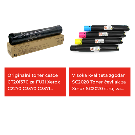
Originalni toner češce
Visoka kvaliteta zgodan
CT201370 za FUJI Xerox
SC2020 Toner čevljak za
C2270 C3370 C3371
Xerox SC2020 stroj za
C4470 5570 kopire Toner
kopiranje