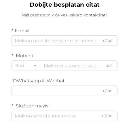
Dobijte besplatan citat
Naš predstavnik će vas uskoro kontaktirati.
E-mail
0/100
Mobilni
Kod
0/16
IDWhatsapp ili Wechat
0/100
Službeni naziv
0/200