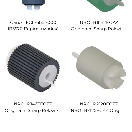
Canon FC6-6661-000
NROLR1682FCZZ
IR3570 Papirni uzorkač
Originalni Sharp Rolovi za
sagan kompatibilan za
uzimanje papira za Sharp
Canon ImageRunner 1730
MX-M1100 MX-M950 MX-
1740 1750 2230 2270 3030
M850 Dijelovi za copirnice
2520 C2800
Rolova za uzimanje
Fotokopirnice
papira
NROLR1467FCZZ
NROLR2120FCZZ
Originalni Sharp Rolovi za
NROLR2125FCZZ Original
uzimanje papira za Sharp
Sharp Papirski Podizni
ARLC7 ARM550N
Rolnik za Sharp MX-
ARM550U ARM620N
3050N MX-3070N MX-