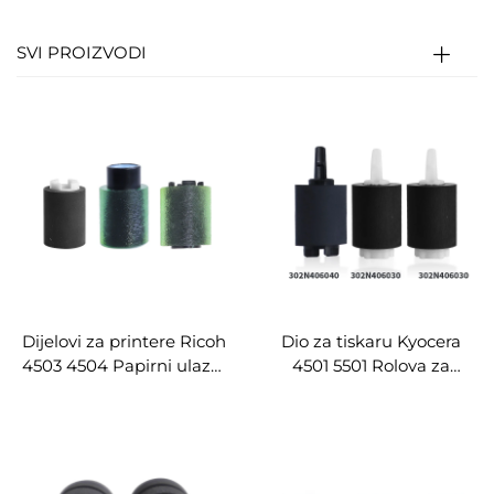
SVI PROIZVODI
Dijelovi za printere Ricoh
Dio za tiskaru Kyocera
4503 4504 Papirni ulazni
4501 5501 Rolova za
rolanti Saglasno za Ricoh
uzimanje papira
4503 4504 5503 6003
Kompatibilno za Kyocera
3003 3004 3503 3504
4501 5501 4501i 5501i 6501
Kopiralo Printer
4551 5551 8001 kopirnicu