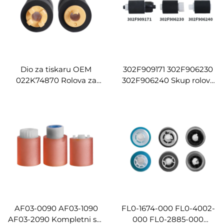
Dio za tiskaru OEM
302F909171 302F906230
022K74870 Rolova za
302F906240 Skup rolova
uzimanje papira za Xerox
za uzimanje papira za
IV2060/3060/3065/IV2263/2265
Kyocera Fs1030 1130 1035
/4070/2270 Rolova za
1024 1135 1110 1120 1320
hrpač i uzimanje papira
1028 1128
AF03-0090 AF03-1090
FL0-1674-000 FL0-4002-
AF03-2090 Kompletni set
000 FL0-2885-000