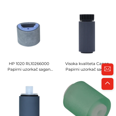
preuzimajućeg valjka za
Preuzimajući valjak za
Ricoh MP C3500 4000
Canon C3320 3325 3330
4001 4002 4500 5001
3520 3525 3530 3020
5000
Kompletni set valjka za
povezivanje papira
HP 1020 RL10266000
Visoka kvaliteta Canon
Papirni uzorkač sagan
Papirni uzorkač sagan
kompatibilan za HP 1010
FB6-3405-000
1012 1015 1018 1020 1022
kompatibilan za Canon
3015 3020 3030 3052 3055
1730 2535 4570 3570
M1005 M1319
Fotokopirnice dijelove
uzorkač sagan