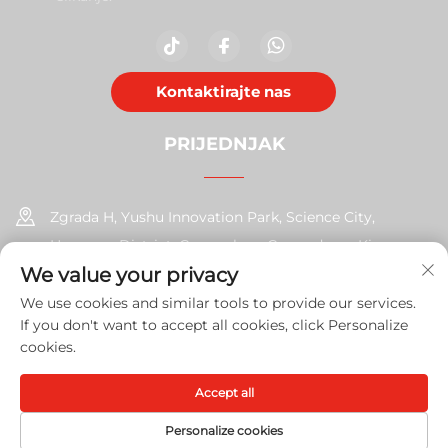
Kontaktirajte nas
PRIJEDNJAK
Zgrada H, Yushu Innovation Park, Science City,
Huangpu District, Guangzhou, Guangdong, Kina
We value your privacy
+86-17585526413
We use cookies and similar tools to provide our services.
If you don't want to accept all cookies, click Personalize
[email protected]
cookies.
Accept all
Copyright © 2026 Guangzhou Xinshengchu Uredska oprema
Co., Ltd. U redu.
Politika privatnosti
Personalize cookies