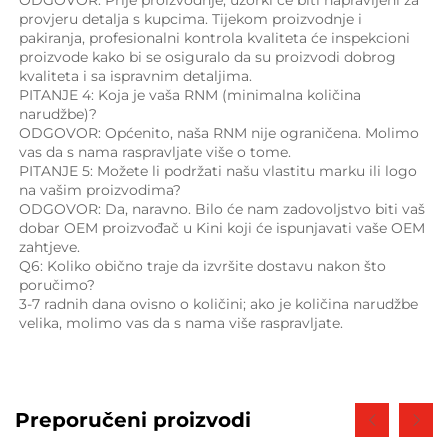
ODGOVOR: Prije proizvodnje, uzorki će biti napravljeni za 
provjeru detalja s kupcima. Tijekom proizvodnje i 
pakiranja, profesionalni kontrola kvaliteta će inspekcioni 
proizvode kako bi se osiguralo da su proizvodi dobrog 
kvaliteta i sa ispravnim detaljima. 
PITANJE 4: Koja je vaša RNM (minimalna količina 
narudžbe)? 
ODGOVOR: Općenito, naša RNM nije ograničena. Molimo 
vas da s nama raspravljate više o tome. 
PITANJE 5: Možete li podržati našu vlastitu marku ili logo 
na vašim proizvodima? 
ODGOVOR: Da, naravno. Bilo će nam zadovoljstvo biti vaš 
dobar OEM proizvođač u Kini koji će ispunjavati vaše OEM 
zahtjeve. 
Q6: Koliko obično traje da izvršite dostavu nakon što 
poručimo? 
3-7 radnih dana ovisno o količini; ako je količina narudžbe 
velika, molimo vas da s nama više raspravljate. 
Preporučeni proizvodi