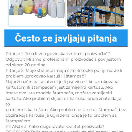
Često se javljaju pitanja
Pitanje 1: Jesu li vi trgovinska tvrtka ili proizvođač? 
Odgovor: Mi smo profesionalni proizvođač s povijestom 
od skoro 20 godina. 
Pitanje 2: Moje stranice imaju crte ili točke po njima. Je li 
problem uzrokovao kartuš ili štampač? 
Najbrži način da se utvrdi je li psovina slike uzrokovana 
kartušom ili štampačem jest zamijeniti kartušu. Ako 
imate dva ista modela štampača, možete zamijeniti 
kartuše. Ako problem slijedi uz kartušu, onda znate da je 
to 
problem s kartušom. Ako problem ostane uz štampač, bez 
obzira koja kartuša je ugrađena, onda je to problem sa 
štampačem. 
PITANJE 3: Kako osiguravate kvalitet proizvoda? 