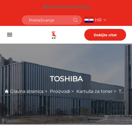
[email protected]
HR
Dobijte citat
TOSHIBA
Glavna stranica
>
Proizvodi
>
Kartuša za toner
>
TOSHIBA