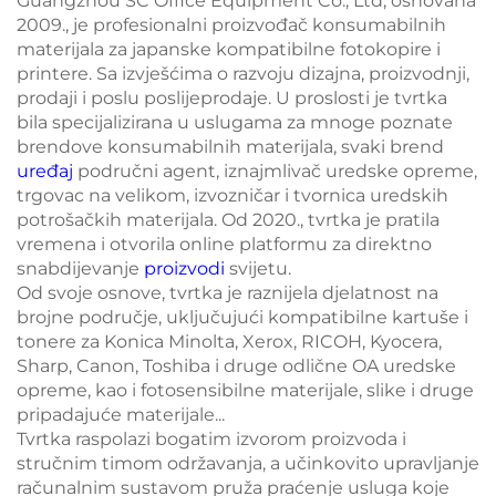
Guangzhou SC Office Equipment Co., Ltd, osnovana
2009., je profesionalni proizvođač konsumabilnih
materijala za japanske kompatibilne fotokopire i
printere. Sa izvješćima o razvoju dizajna, proizvodnji,
prodaji i poslu poslijeprodaje. U proslosti je tvrtka
bila specijalizirana u uslugama za mnoge poznate
brendove konsumabilnih materijala, svaki brend
uređaj
područni agent, iznajmlivač uredske opreme,
trgovac na velikom, izvozničar i tvornica uredskih
potrošačkih materijala. Od 2020., tvrtka je pratila
vremena i otvorila online platformu za direktno
snabdijevanje
proizvodi
svijetu.
Od svoje osnove, tvrtka je raznijela djelatnost na
brojne područje, uključujući kompatibilne kartuše i
tonere za Konica Minolta, Xerox, RICOH, Kyocera,
Sharp, Canon, Toshiba i druge odlične OA uredske
opreme, kao i fotosensibilne materijale, slike i druge
pripadajuće materijale...
Tvrtka raspolazi bogatim izvorom proizvoda i
stručnim timom održavanja, a učinkovito upravljanje
računalnim sustavom pruža praćenje usluga koje