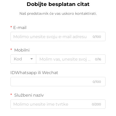
Dobijte besplatan citat
Naš predstavnik će vas uskoro kontaktirati.
E-mail
0/100
Mobilni
Kod
0/16
IDWhatsapp ili Wechat
0/100
Službeni naziv
0/200