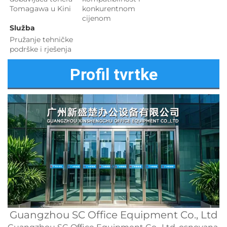
Tomagawa u Kini 
konkurentnom 
cijenom 
Služba 
Pružanje tehničke 
podrške i rješenja 
Profil tvrtke
Guangzhou SC Office Equipment Co., Ltd