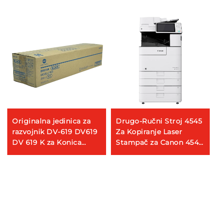
Originalna jedinica za
Drugo-Ručni Stroj 4545
razvojnik DV-619 DV619
Za Kopiranje Laser
DV 619 K za Konica
Stampač za Canon 4545
Minolta Bizhub C458
Remontirani A3 Stroj Za
C558 C658 368e
Kopiranje
Jedinice za razvojnik