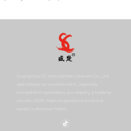
Guangzhou SC Kancelářské vybavení Co., Ltd
specializuje na vysokokvalitní, Japonsky
kompatibilní spotřebiny pro kopiéry a tiskárny
od roku 2009. Objevte spolehlivé tonerové
kazety a obrazové řešení.