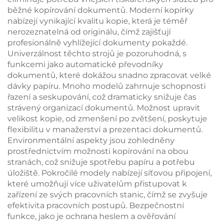
běžné kopírování dokumentů. Moderní kopírky
nabízejí vynikající kvalitu kopie, která je téměř
nerozeznatelná od originálu, čímž zajišťují
profesionálně vyhlížející dokumenty pokaždé.
Univerzálnost těchto strojů je pozoruhodná, s
funkcemi jako automatické převodníky
dokumentů, které dokážou snadno zpracovat velké
dávky papíru. Mnoho modelů zahrnuje schopnosti
řazení a seskupování, což dramaticky snižuje čas
strávený organizací dokumentů. Možnost upravit
velikost kopie, od zmenšení po zvětšení, poskytuje
flexibilitu v manažerství a prezentaci dokumentů.
Environmentální aspekty jsou zohledněny
prostřednictvím možnosti kopírování na obou
stranách, což snižuje spotřebu papíru a potřebu
úložiště. Pokročilé modely nabízejí síťovou připojení,
které umožňují více uživatelům přistupovat k
zařízení ze svých pracovních stanic, čímž se zvyšuje
efektivita pracovních postupů. Bezpečnostní
funkce, jako je ochrana heslem a ověřování