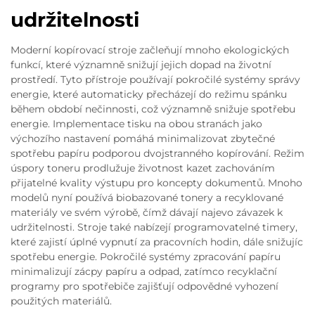
udržitelnosti
Moderní kopírovací stroje začleňují mnoho ekologických
funkcí, které významně snižují jejich dopad na životní
prostředí. Tyto přístroje používají pokročilé systémy správy
energie, které automaticky přecházejí do režimu spánku
během období nečinnosti, což významně snižuje spotřebu
energie. Implementace tisku na obou stranách jako
výchozího nastavení pomáhá minimalizovat zbytečné
spotřebu papíru podporou dvojstranného kopírování. Režim
úspory toneru prodlužuje životnost kazet zachováním
přijatelné kvality výstupu pro koncepty dokumentů. Mnoho
modelů nyní používá biobazované tonery a recyklované
materiály ve svém výrobě, čímž dávají najevo závazek k
udržitelnosti. Stroje také nabízejí programovatelné timery,
které zajistí úplné vypnutí za pracovních hodin, dále snižujíc
spotřebu energie. Pokročilé systémy zpracování papíru
minimalizují zácpy papíru a odpad, zatímco recyklační
programy pro spotřebiče zajišťují odpovědné vyhození
použitých materiálů.