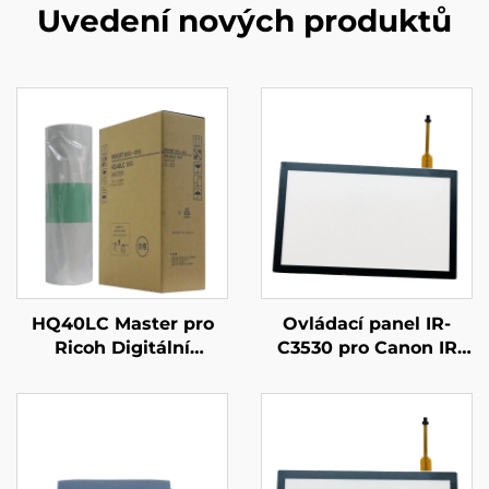
Uvedení nových produktů
HQ40LC Master pro
Ovládací panel IR-
Ricoh Digitální
C3530 pro Canon IR
duplicátor
ADV C3530 C5535
CP6452C/6451/6453/6450/6454/6455P
C5560 C5540 4545
DX4545cp/DX4544cp
4551 6555 6565 LCD
DX4543cp/DX4542cp
dotyková obrazovka
80m