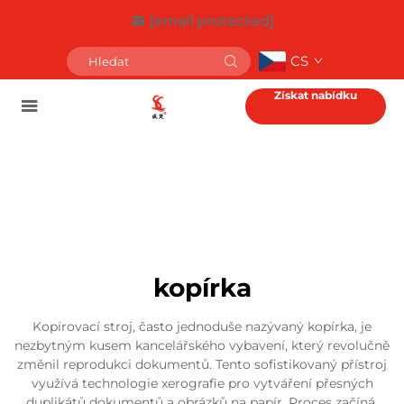
[email protected]
CS
Získat nabídku
kopírka
Kopírovací stroj, často jednoduše nazývaný kopírka, je
nezbytným kusem kancelářského vybavení, který revolučně
změnil reprodukci dokumentů. Tento sofistikovaný přístroj
využívá technologie xerografie pro vytváření přesných
duplikátů dokumentů a obrázků na papír. Proces začíná,