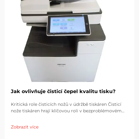
Jak ovlivňuje čisticí čepel kvalitu tisku?
Kritická role čisticích nožů v údržbě tiskáren Čisticí
nože tiskáren hrají klíčovou roli v bezproblémovém
provozu tiskáren tím, že odstraňují přebytečný toner z
obrazových bubínků. Bez nich se toner postupně
Zobrazit více
hromadí a začíná ovlivňovat...