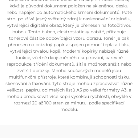
když je původní dokument položen na skleněnou desku
nebo napájen do automatického krmení dokumentů. Poté
stroj používá jasný světelný zdroj k naskenování originálu,
vytvářející digitální obraz, který je přenesen na fotočitivou
bubnu. Tento buben, elektrostaticky nabité, přitahuje
tonérové částice odpovídající vzoru obrazu. Tonér je pak
přenesen na prázdný papír a spojen pomocí tepla a tlaku,
vytvářející trvalou kopii. Moderní kopírky nabízejí různé
funkce, včetně dvojsměrného kopírování, barevné
reprodukce, třídění dokumentů, šití a možnost snížit nebo
zvětšit obrázky. Mnoho současných modelů jsou
multifunkční přístroje, které kombinují schopnosti tisku,
skenování a faxování. Tyto stroje mohou zpracovávat různé
velikosti papíru, od malých listů A5 po velké formáty A3, a
mohou produkovat více kopií vysokou rychlostí, obvykle v
rozmezí 20 až 100 stran za minutu, podle specifikací
modelu.