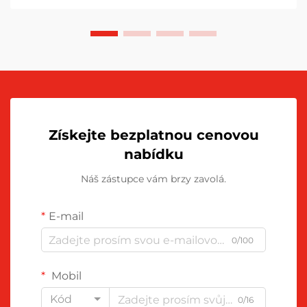
Získejte bezplatnou cenovou
nabídku
Náš zástupce vám brzy zavolá.
E-mail
0/100
Mobil
Kód
0/16