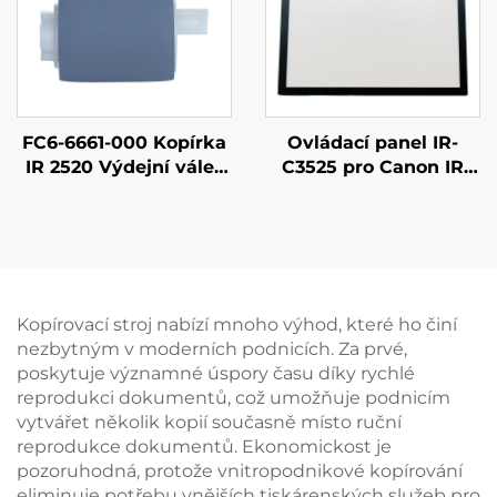
FC6-6661-000 Kopírka
Ovládací panel IR-
IR 2520 Výdejní válec
C3525 pro Canon IR
papíru pro Canon IR
ADV C3530 C3525
ADVANCE 4225 4235
C3235 C3520 LCD
4245 4251 4025 4035
dotykové displejové
4045 4051 4525i 4535i
tlačítko
4545i
Kopírovací stroj nabízí mnoho výhod, které ho činí
nezbytným v moderních podnicích. Za prvé,
poskytuje významné úspory času díky rychlé
reprodukci dokumentů, což umožňuje podnicím
vytvářet několik kopií současně místo ruční
reprodukce dokumentů. Ekonomickost je
pozoruhodná, protože vnitropodnikové kopírování
eliminuje potřebu vnějších tiskárenských služeb pro