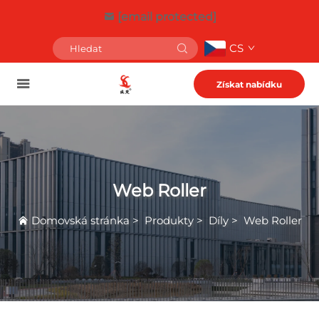
[email protected]
CS
Získat nabídku
Web Roller
Domovská stránka
>
Produkty
>
Díly
>
Web Roller