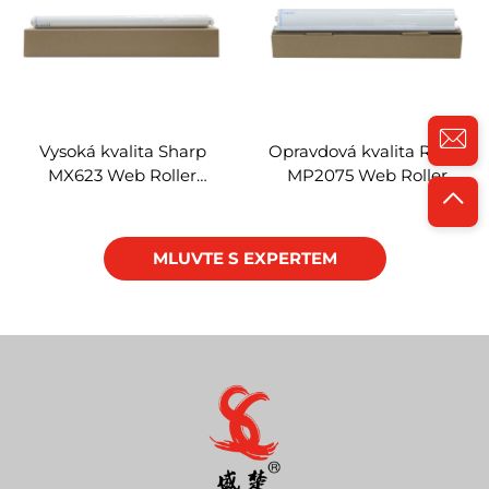
Vysoká kvalita Sharp
Opravdová kvalita Ricoh
MX623 Web Roller
MP2075 Web Roller
kompatibilní pro Sharp
kompatibilní pro Ricoh
MX753N M623U M623N
MP 2075 1075 1060 2060
M753U Kopiérační
2090 7500 Kopiérační
MLUVTE S EXPERTEM
součásti Web Roller
součásti Web Roller