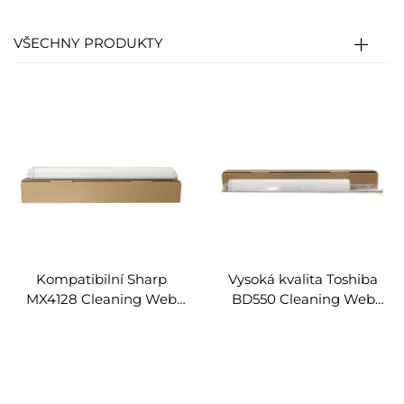
VŠECHNY PRODUKTY
Kompatibilní Sharp
Vysoká kvalita Toshiba
MX4128 Cleaning Web
BD550 Cleaning Web
Roller pro Sharp MX 4128
Roller kompatibilní pro
5128 5141 4148 5148 4111
Toshiba BD 550 557 657
5111 NC Kopiérační
810 853 656 556 756
součásti Web Roller
Kopiérační součásti