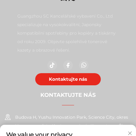
Guangzhou SC Kancelářské vybavení Co., Ltd
specializuje na vysokokvalitní, Japonsky
kompatibilní spotřebiny pro kopiéry a tiskárny
od roku 2009. Objevte spolehlivé tonerové
kazety a obrazové řešení.
Kontaktujte nás
KONTAKTUJTE NÁS
Budova H, Yushu Innovation Park, Science City, okres
Huangpu, město Kanton, provincie Kuang-tung, Čína
We value your privacy