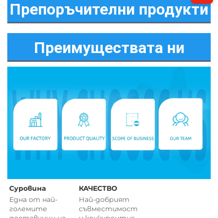
Препоръчителни продукти
Преимуществата ни
Суровина 
КАЧЕСТВО 
Една от най-
Най-добрият 
големите 
съвместимост 
доставчици на 
и 
конкурентна 