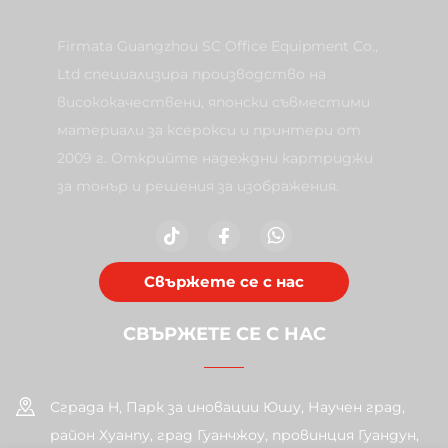
Firmata Guangzhou SC Office Equipment Co.,
Ltd специализира производство на
висококачествени, японски съвместими
материали за ксерокси и принтери от
2009 г. Открийте надеждни картриджи
за тонър и решения за изображения.
Свържете се с нас
СВЪРЖЕТЕ СЕ С НАС
Сграда H, Парк за иновации Юшу, Научен град,
район Хуанпу, град Гуанчжоу, провинция Гуандун,