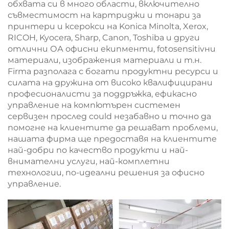
обхвата си в много области, включително
съвместимост на картриджи и тонари за
принтери и ксерокси на Konica Minolta, Xerox,
RICOH, Kyocera, Sharp, Canon, Toshiba и други
отлични ОА офисни екипменти, fotosensitivни
материали, изображения материали и т.н.
Firma разполага с богати продуктни ресурси и
силата на дружина от високо квалифицирани
професионалисти за поддръжка, ефикасно
управление на компютърен системен
сервизен прослед could незабавно и точно да
помогне на клиентите да решават проблеми,
нашата фирма ще предоставя на клиентите
най-добри по качество продукти и най-
внимателни услуги, най-комплетни
технологии, по-идеални решения за офисно
управление.