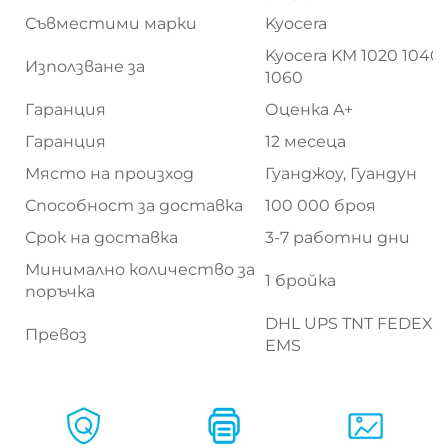
Съвместими марки
Kyocera
Kyocera KM 1020 1040
Използване за
1060
Гаранция
Оценка A+
Гаранция
12 месеца
Място на произход
Гуанджоу, Гуандун
Способност за доставка
100 000 броя
Срок на доставка
3-7 работни дни
Минимално количество за
1 бройка
поръчка
DHL UPS TNT FEDEX
Превоз
EMS