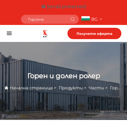
[email protected]
BG
Получете оферта
Горен и долен ролер
Начална страница
>
Продукти
>
Части
>
Горен и долен ролер