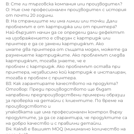
В: Сте ли търговска компания или производител? 
O: Ние сме професионален производител с история 
от почти 20 години. 
В: На страниците ми има линии или точки. Дали 
проблемът е от картриджa или от принтерa? 
Най-бързият начин да се определи дали дефектът 
на изображението е свързан с картридж или 
принтер е да се замени картриджът. Ако 
имате два принтера от същата модел, можете да 
размениете картриджите. Ако проблемът следва 
картриджът, тогава знаете, че е 
проблем с картридж. Ако проблемът остава при 
принтера, независимо кой картридж е инсталиран, 
тогава е проблем с принтера. 
В3: Как гарантирате качеството на продукта? 
Отговор: Преди производството ще бъдат 
направени предпроизводствени примерни образци 
за проверка на детайли с клиентите. По време на 
производството и 
упаковката ще има професионален контрол върху 
продуктите, за да се гарантира, че продуктите са 
на добро качество и с правилни детайли. 
В4: Какъв е вашият MOQ (минимално количество на 