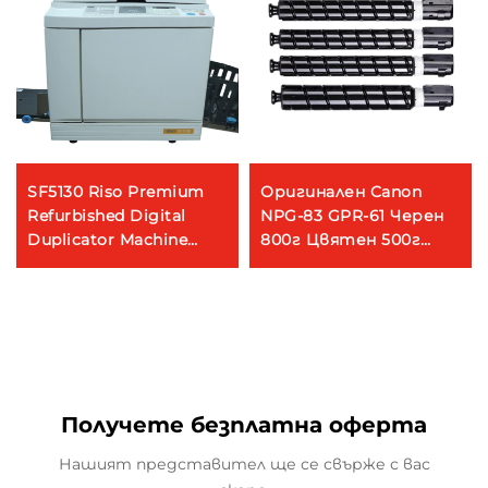
SF5130 Riso Premium
Оригинален Canon
Refurbished Digital
NPG-83 GPR-61 Черен
Duplicator Machine
800г Цвятен 500г
Printers and Scanner
Картридж за тонър
Доверен поставщик
за Canon IR-ADV DX
за глобални печатни
C5870 C5860 C5850
решения
C5840
Получете безплатна оферта
Нашият представител ще се свърже с вас