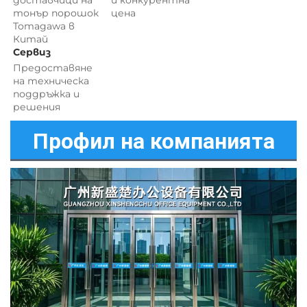
тонър порошок 
цена 
Tomagawa в 
Китай 
Сервиз 
Предоставяне 
на техническа 
поддръжка и 
решения 
Профил на компанията