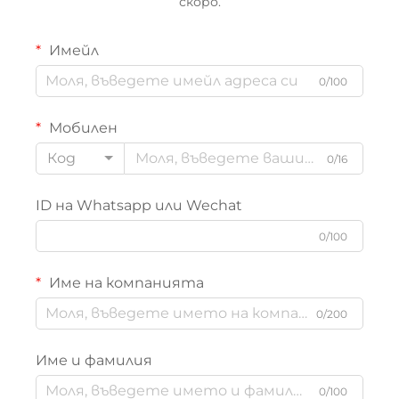
скоро.
Имейл
0/100
Мобилен
Код
0/16
ID на Whatsapp или Wechat
0/100
Име на компанията
0/200
Име и фамилия
0/100