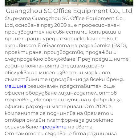
Guangzhou SC Office Equipment Co., Ltd
Фирмата Guangzhou SC Office Equipment Co.,
Ltd, основана през 2009 г., е професионален
производител на съвместими копиращи и
принтиращи уреди с японско качество. С
активност в областта на разработка (R&D),
проектиране, производство, продажби и
следпродажно обслужване. През предишните
години компанията специализирано
обслужваше много известни марки от
съмествимите използвания за всеки бренд.
машина
регионален представител, още
офисен оборудване лизингодател, оптов
търговец, експортен купчина и фабрика за
офисни разходни материали. От 2020 г.,
компанията се подчинява на времето и
отваря онлайн платформа за директно
осигуряване
продукти
на света.
От самото си създаване firma разширила