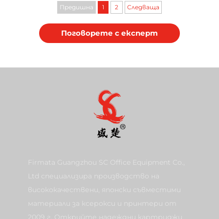
тонери чип
Предишна
1
2
Следваща
Поговорете с експерт
Firmata Guangzhou SC Office Equipment Co.,
Ltd специализира производство на
висококачествени, японски съвместими
материали за ксерокси и принтери от
2009 г. Открийте надеждни картриджи