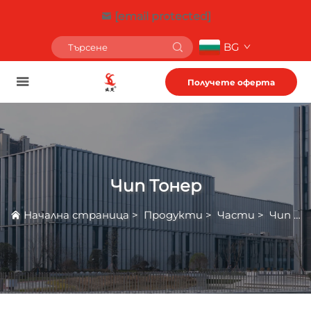
[email protected]
BG
Получете оферта
Чип Тонер
Начална страница
>
Продукти
>
Части
>
Чип Тонер