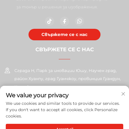
за тонър и решения за изображения.
Свържете се с нас
СВЪРЖЕТЕ СЕ С НАС
Сграда H, Парк за иновации Юшу, Научен град,
район Хуанпу, град Гуанчжоу, провинция Гуандун,
Китай
We value your privacy
+86-17585526413
We use cookies and similar tools to provide our services.
If you don't want to accept all cookies, click Personalize
[email protected]
cookies.
Автоматично право © 2026 Guangzhou Xinshengchu Office