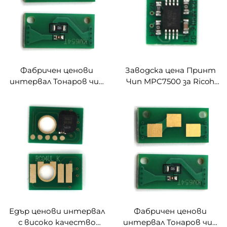
Фабричен ценови
Заводска цена Принт
интервал Тонаров чип
Чип MPC7500 за Ricoh
TN711 TN712 за Konica
Aficio MPC6000 7500
Minolta Bizhub C654/754
Lanier LD260C 275C
Bizhub BH654/754 Чип
Laserjet Тонер MPC7500
TN711
Чип
Едър ценови интервал
Фабричен ценови
с високо качество
интервал Тонаров чип