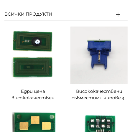
ВСИЧКИ ПРОДУКТИ
Едри цена
Висококачествени
висококачествен
съвместими чипове за
Тонер Чип MPC751
тонер Sharp MX-850FT
Дигитален цвятен
за ксерокси MX850
притиск за RICOH Pro
MX950 MX-850 MX-950
C751 C651EX
Чип за тонер