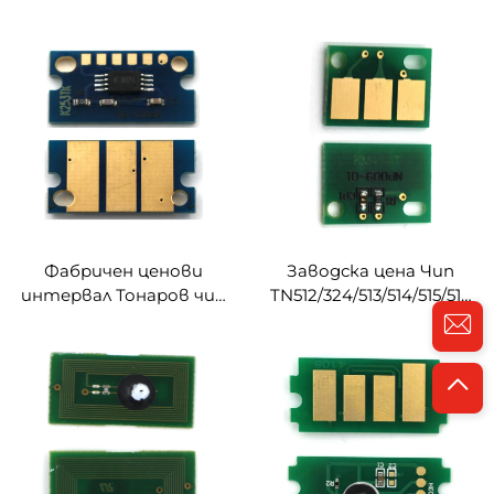
тонаров чип MPC3505
TN711 TN712 за Konica
Дигитален цвят Прес
Minolta Bizhub C654/754
за RICOH Карта Време
Bizhub BH654/754 Чип
Произход Поръчка на
TN711
Потребителски Тип
Кредит GUA
Фабричен ценови
Заводска цена Чип
интервал Тонаров чип
TN512/324/513/514/515/516
TN213/214/314 за Konica
за Konica Minolta Bizhub
Minolta Bizhub
C258/308/368/454e/554e/55
C200/200e/203/210/253/353/7720/7721
Чип
Цвят Чип TN200