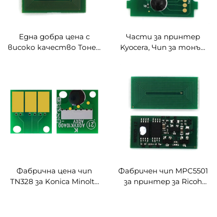
Една добра цена с
Части за принтер
високо качество Тонер
Kyocera, Чип за тонър
чип MPC751 Дигитален
TK4108 TK4109 за Kyocera
цветен прес
FS-1800 1801 Лазерен
Съвместим за RICOH
принтер Тонър TK4108
Pro C751 C651EX
TK4109 Чипове
копиралка
Фабрична цена чип
Фабричен чип MPC5501
TN328 за Konica Minolta
за принтер за Ricoh
Bizhub C250i/C300i/C360i
Aficio MPC 4000
чип
MPC4501 MPC5000
MPC5501 лазерни