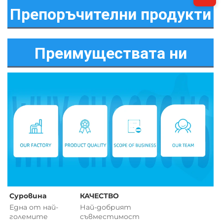
Препоръчителни продукти
Преимуществата ни
Суровина 
КАЧЕСТВО 
Една от най-
Най-добрият 
големите 
съвместимост 