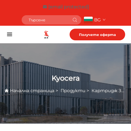
[email protected]
BG
Получете оферта
Kyocera
Начална страница
>
Продукти
>
Картридж За Тонер