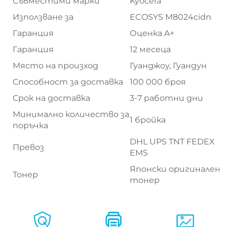
Съвместими марки
Kyocera
Използване за
ECOSYS M8024cidn
Гаранция
Оценка A+
Гаранция
12 месеца
Място на произход
Гуанджоу, Гуандун
Способност за доставка
100 000 броя
Срок на доставка
3-7 работни дни
Минимално количество за
1 бройка
поръчка
DHL UPS TNT FEDEX
Превоз
EMS
Японски оригинален
Тонер
тонер