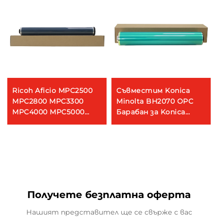
Ricoh Aficio MPC2500
Съвместим Konica
MPC2800 MPC3300
Minolta BH2070 OPC
MPC4000 MPC5000
Барабан за Konica
MPC3500 MPC4500
Minolta BIZHUB PRO
OPC Бубукар OEM Син
C1060 1070 1070P 1060L
цвят
C2060 2070 2070P
Копиращи части
Получете безплатна оферта
Нашият представител ще се свърже с вас