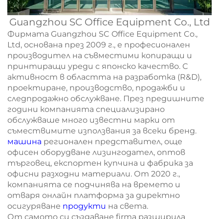
Guangzhou SC Office Equipment Co., Ltd
Фирмата Guangzhou SC Office Equipment Co.,
Ltd, основана през 2009 г., е професионален
производител на съвместими копиращи и
принтиращи уреди с японско качество. С
активност в областта на разработка (R&D),
проектиране, производство, продажби и
следпродажно обслужване. През предишните
години компанията специализирано
обслужваше много известни марки от
съмествимите използвания за всеки бренд.
машина
регионален представител, още
офисен оборудване лизингодател, оптов
търговец, експортен купчина и фабрика за
офисни разходни материали. От 2020 г.,
компанията се подчинява на времето и
отваря онлайн платформа за директно
осигуряване
продукти
на света.
От самото си създаване firma разширила