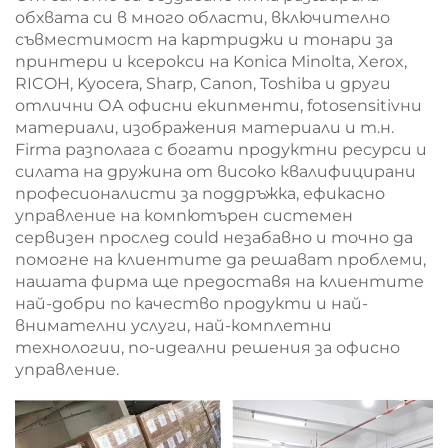
обхвата си в много области, включително
съвместимост на картриджи и тонари за
принтери и ксерокси на Konica Minolta, Xerox,
RICOH, Kyocera, Sharp, Canon, Toshiba и други
отлични ОА офисни екипменти, fotosensitivни
материали, изображения материали и т.н.
Firma разполага с богати продуктни ресурси и
силата на дружина от високо квалифицирани
професионалисти за поддръжка, ефикасно
управление на компютърен системен
сервизен прослед could незабавно и точно да
помогне на клиентите да решават проблеми,
нашата фирма ще предоставя на клиентите
най-добри по качество продукти и най-
внимателни услуги, най-комплетни
технологии, по-идеални решения за офисно
управление.