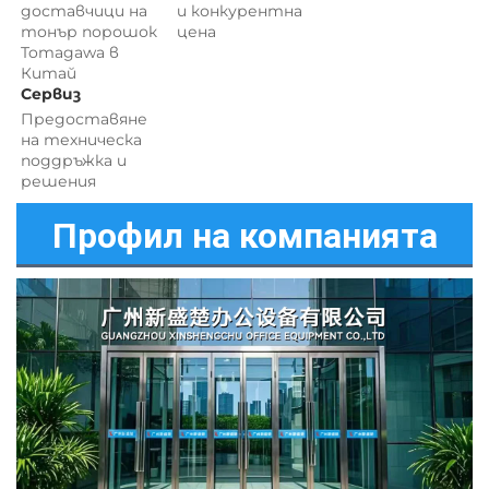
доставчици на 
и 
конкурентна 
тонър порошок 
цена 
Tomagawa в 
Китай 
Сервиз 
Предоставяне 
на техническа 
поддръжка и 
решения 
Профил на компанията