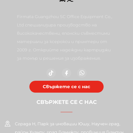
Firmata Guangzhou SC Office Equipment Co.,
Ltd специализира производство на
висококачествени, японски съвместими
материали за ксерокси и принтери от
2009 г. Открийте надеждни картриджи
за тонър и решения за изображения.
Свържете се с нас
СВЪРЖЕТЕ СЕ С НАС
Сграда H, Парк за иновации Юшу, Научен град,
район Хуанпу, град Гуанчжоу, провинция Гуандун,