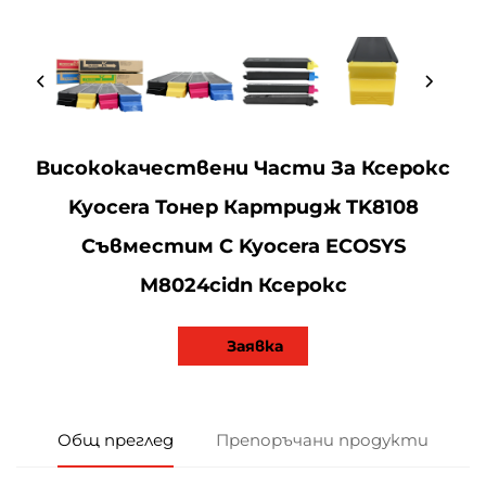
Висококачествени Части За Ксерокс
Kyocera Тонер Картридж TK8108
Съвместим С Kyocera ECOSYS
M8024cidn Ксерокс
Заявка
Общ преглед
Препоръчани продукти