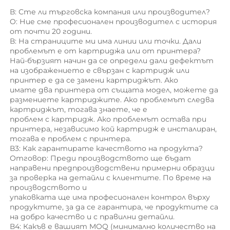
В: Сте ли търговска компания или производител? 
O: Ние сме професионален производител с история 
от почти 20 години. 
В: На страниците ми има линии или точки. Дали 
проблемът е от картриджa или от принтерa? 
Най-бързият начин да се определи дали дефектът 
на изображението е свързан с картридж или 
принтер е да се замени картриджът. Ако 
имате два принтера от същата модел, можете да 
размениете картриджите. Ако проблемът следва 
картриджът, тогава знаете, че е 
проблем с картридж. Ако проблемът остава при 
принтера, независимо кой картридж е инсталиран, 
тогава е проблем с принтера. 
В3: Как гарантирате качеството на продукта? 
Отговор: Преди производството ще бъдат 
направени предпроизводствени примерни образци 
за проверка на детайли с клиентите. По време на 
производството и 
упаковката ще има професионален контрол върху 
продуктите, за да се гарантира, че продуктите са 
на добро качество и с правилни детайли. 
В4: Какъв е вашият MOQ (минимално количество на 