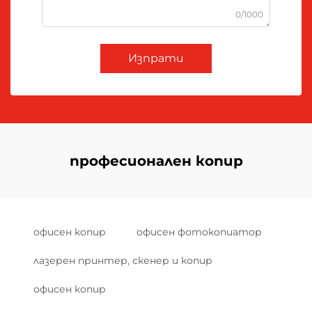
0/1000
Изпрати
професионален копир
офисен копир
офисен фотокопиатор
лазерен принтер, скенер и копир
офисен копир