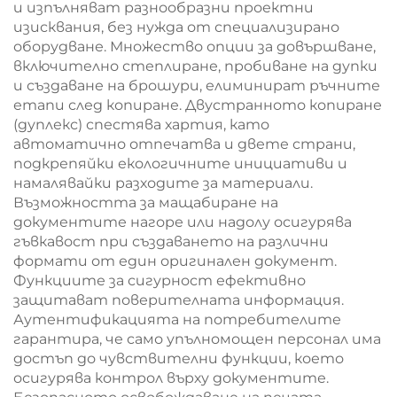
и изпълняват разнообразни проектни
изисквания, без нужда от специализирано
оборудване. Множество опции за довършване,
включително степлиране, пробиване на дупки
и създаване на брошури, елиминират ръчните
етапи след копиране. Двустранното копиране
(дуплекс) спестява хартия, като
автоматично отпечатва и двете страни,
подкрепяйки екологичните инициативи и
намалявайки разходите за материали.
Възможността за мащабиране на
документите нагоре или надолу осигурява
гъвкавост при създаването на различни
формати от един оригинален документ.
Функциите за сигурност ефективно
защитават поверителната информация.
Аутентификацията на потребителите
гарантира, че само упълномощен персонал има
достъп до чувствителни функции, което
осигурява контрол върху документите.