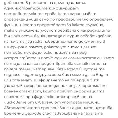
дейности в рамките на организацията.
Администраторите конфигурират
потребителските права, като ограничават
определени лица само до предварително определени
функции, което предотвратява както случайно,
така и умишлено злоупотребяване с напредналите
възможности. Функцията за сигурно освобождаване
на печата задържа поверителните документи в
шифрирана памет, докато упълномощеният
потребител физически присъства пред
устройството и потвърди самоличността си, като
по този начин се предотвратява оставянето на
поверителни материали без надзор в изходните
подноси, където други хора биха могли да ги видят
или отнемат. Шифрирането на твърдия диск
защитава съхранените данни чрез алгоритми от
военен стандарт, които правят информацията
нечетима при физическо отстраняване на
дисковете от извадени от употреба машини.
Автоматичното пренаписване на данните изтрива
временни файлове след завършване на задачата,