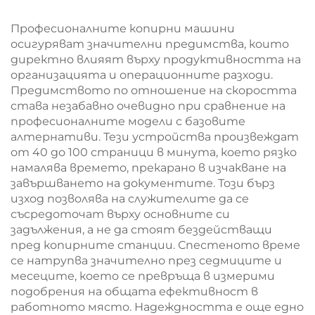
Част от
копиралните
Професионалните копирни машини
машини
осигуряват значителни предимства, които
директно влияят върху продуктивността на
организацията и операционните разходи.
Предимството по отношение на скоростта
става незабавно очевидно при сравнение на
професионалните модели с базовите
алтернативи. Тези устройства произвеждат
от 40 до 100 страници в минута, което рязко
намалява времето, прекарано в изчакване на
завършването на документите. Този бърз
изход позволява на служителите да се
съсредоточат върху основните си
задължения, а не да стоят бездействащи
пред копирните станции. Спестеното време
се натрупва значително през седмиците и
месеците, което се превръща в измерими
подобрения на общата ефективност в
работното място. Надеждността е още едно