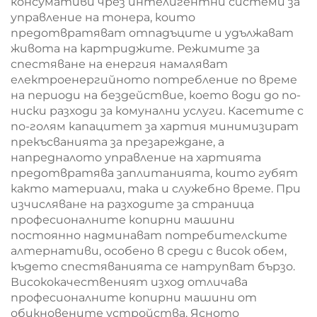
консумативи чрез интелигентни системи за
управление на тонера, които
предотвратяват отпадъците и удължават
живота на картриджите. Режимите за
спестяване на енергия намаляват
електроенергийното потребление по време
на периоди на бездействие, което води до по-
ниски разходи за комунални услуги. Касетите с
по-голям капацитет за хартия минимизират
прекъсванията за презареждане, а
напредналото управление на хартията
предотвратява заплитанията, които губят
както материали, така и служебно време. При
изчисляване на разходите за страница
професионалните копирни машини
постоянно надминават потребителските
алтернативи, особено в среди с висок обем,
където спестяванията се натрупват бързо.
Висококачественият изход отличава
професионалните копирни машини от
обикновените устройства. Ясното