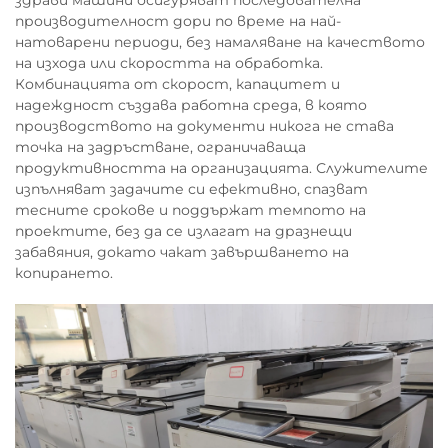
производителност дори по време на най-
натоварени периоди, без намаляване на качеството
на изхода или скоростта на обработка.
Комбинацията от скорост, капацитет и
надеждност създава работна среда, в която
производството на документи никога не става
точка на задръстване, ограничаваща
продуктивността на организацията. Служителите
изпълняват задачите си ефективно, спазват
тесните срокове и поддържат темпото на
проектите, без да се излагат на дразнещи
забавяния, докато чакат завършването на
копирането.