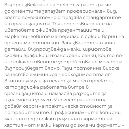
възпроизвеждане на текст гарантира, че
документите запазват професионален вид,
което положително отразява стандартите
на организацията. Точното съвпадение на
цветовете оживява презентациите и
маркетинговите материали с ярки и вярни на
оригинала оттенъци. Запазването на фини
детайли възпроизвежда малки шрифтове,
сложни графики и нюансирани сенки, които по-
нискокачествените устройства не могат да
възпроизведат вярно. Тази постоянна висока
качество елиминира необходимостта от
външни услуги за печат за много проекти,
като задържа работата вътре в
организацията и намалява разходите за
изнасяне на услуги. Многостранността
добавя огромна практическа стойност за
потребителите. Професионалните копирни
машини поддържат различни формати на
хартия – от малки карти до големи формати –