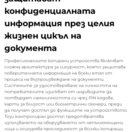
конфиденциалната
информация през целия
жизнен цикъл на
документа
Професионалните копирани устройства включват
сложна архитектура за сигурност, която защитава
поверителната информация на всеки етап от
процеса на възпроизвеждане на документи.
Системите за удостоверяване на личността на
потребителите изискват от индивидите да
потвърдят самоличността си чрез PIN кодове,
карти за близост или биометрични скенери, преди
да получат достъп до функциите на устройството.
Този контролиран достъп предотвратява
използването на оборудването от непълномощени
лица и осигурява проследимост за всички копиращи