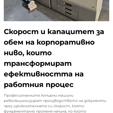
Скорост и капацитет за
обем на корпоративно
ниво, които
трансформират
ефективността на
работния процес
Професионалните копирни машини
революционизират производството на документи
чрез изключителната си скорост, която
фундаментално променя начина, по който