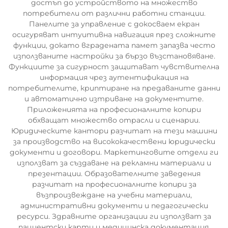
достъп до устройството на множество
потребители от различни работни станции.
Панелите за управление с докосваем екран
осигуряват интуитивна навигация през сложните
функции, докато вградената памет запазва често
използваните настройки за бързо възстановяване.
Функциите за сигурност защитават чувствителна
информация чрез аутентификация на
потребителите, криптиране на предаваните данни
и автоматично изтриване на документите.
Приложенията на професионалните копири
обхващат множество отрасли и сценарии.
Юридическите кантори разчитат на тези машини
за производство на висококачествени юридически
документи и договори. Маркетинговите отдели ги
използват за създаване на рекламни материали и
презентации. Образователните заведения
разчитат на професионалните копири за
възпроизвеждане на учебни материали,
административни документи и педагогически
ресурси. Здравните организации ги използват за
пациентски карти и медицинска документация,