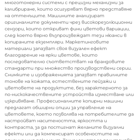
многотонерни системи с прецизни механизми за
калибриране, които осигуряват вярно представяне
на оттенъците. Машините анализират
оригиналните документи чрез високорезолюционни
сензори, които откриват фини цветови вариации,
след което вярно възпроизвеждат тези нюанси в
копираните екземпляри. Маркетинговите
материали запазват своя визуален ефект
благодарение на ярки цветове, които
последователно съответстват на брандовите
стандарти при множество производствени серии.
Снимките и изображенията запазват правилните
тонове на кожата, естествените пейзажи и
цветовете на продуктите, без характерното за
по-нискокачествените устройства изместване или
изкривяване. Професионалните копирни машини
предлагат обширни опции за управление на
цветовете, което позволява на потребителите да
настройват наситеността, яркостта и
контраста, за да постигнат желаните визуални
ефекти или да компенсират особеностите на