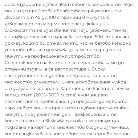
организациите изпълняват своите копирането. Тези
мощни устройства обработват документи със
скорост от 45 до 100 страници в минута, в
зависимост от моделните спецификации и
сложността на изискванията. Тази забележителна
производителност означава, че един 500-страничен
доклад, който би отнел почти час на базово копирно
устройство, се изпълнява за само пет до десет
минути на професионално устройство.
Спестяването на време не се ограничава само до
отделни задачи, а се разпростира и върху
натрупаните ежедневни операции, при които
множество служители имат едновременна нужда
от услуги по копиране. Хартиените касети с голям
капацитет (2000–5000 листа) елиминират
постоянните прекъсвания за презареждане, които
нарушават концентрацията и губят продуктивни
минути през работния ден. Професионалните
копирни машини включват сложни механизми за
подаване на хартия с множество входни източници,
което позволява на потребителите едновременно