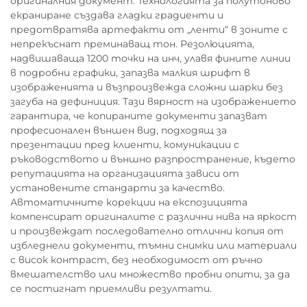
оригиналния документ. Технологията за полутоново
екраниране създава гладки градиенти и
предотвратява артефакти от „ленти“ в зоните с
непрекъснат преминаващ тон. Резолюцията,
надвишаваща 1200 точки на инч, улавя фините линии
в подробни графики, запазва малкия шрифт в
изображенията и възпроизвежда сложни шарки без
загуба на дефиниция. Тази вярност на изображението
гарантира, че копираните документи запазват
професионален външен вид, подходящ за
презентации пред клиенти, комуникации с
ръководството и външно разпространение, където
репутацията на организацията зависи от
установените стандарти за качество.
Автоматичните корекции на експозицията
компенсират оригиналите с различни нива на яркост
и произвеждат последователно отлични копия от
избледнели документи, тъмни снимки или материали
с висок контраст, без необходимост от ръчно
вмешателство или множество пробни опити, за да
се постигнат приемливи резултати.