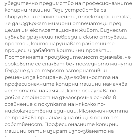
убедително предимство на професионалните
копирни машини. Тези устройства са
оборудвани с компоненти, проектирани така,
че да издържат милиони отпечатъци през
целия им експлоатационен живот. Бизнесът
избягва дразнещи повреди и скъпо струващи
простои, които нарушават работните
процеси и забавят критични проекти.
Постоянната производителност означава, че
сроковете се спазват без последното минути
бързане да се търсят алтернативни
решения за копиране. Дълговечността на
професионалните копирни машини намалява
честотата на замяна, като осигурява по-
добра стойност на дългосрочна основа в
сравнение с покупката на няколко по-
нискокачествени единици. Икономичността
се проявява при анализ на общия опит от
собственост. Професионалните копирни
машини оптимизират използването на