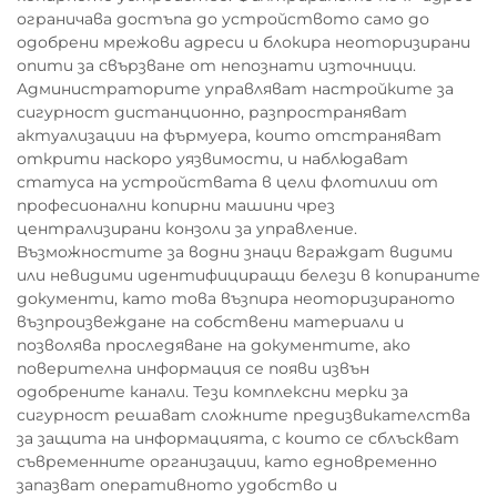
ограничава достъпа до устройството само до
одобрени мрежови адреси и блокира неоторизирани
опити за свързване от непознати източници.
Администраторите управляват настройките за
сигурност дистанционно, разпространяват
актуализации на фърмуера, които отстраняват
открити наскоро уязвимости, и наблюдават
статуса на устройствата в цели флотилии от
професионални копирни машини чрез
централизирани конзоли за управление.
Възможностите за водни знаци вграждат видими
или невидими идентифициращи белези в копираните
документи, като това възпира неоторизираното
възпроизвеждане на собствени материали и
позволява проследяване на документите, ако
поверителна информация се появи извън
одобрените канали. Тези комплексни мерки за
сигурност решават сложните предизвикателства
за защита на информацията, с които се сблъскват
съвременните организации, като едновременно
запазват оперативното удобство и