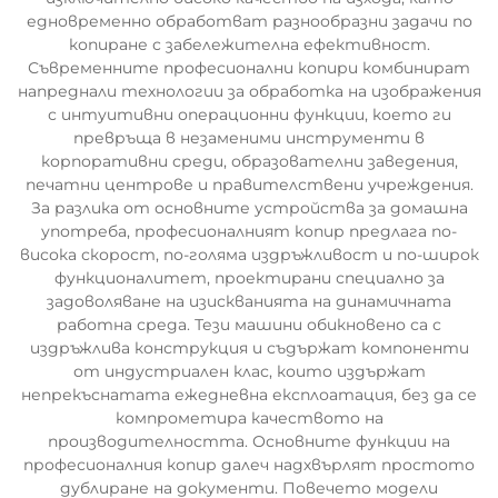
едновременно обработват разнообразни задачи по
копиране с забележителна ефективност.
Съвременните професионални копири комбинират
напреднали технологии за обработка на изображения
с интуитивни операционни функции, което ги
превръща в незаменими инструменти в
корпоративни среди, образователни заведения,
печатни центрове и правителствени учреждения.
За разлика от основните устройства за домашна
употреба, професионалният копир предлага по-
висока скорост, по-голяма издръжливост и по-широк
функционалитет, проектирани специално за
задоволяване на изискванията на динамичната
работна среда. Тези машини обикновено са с
издръжлива конструкция и съдържат компоненти
от индустриален клас, които издържат
непрекъснатата ежедневна експлоатация, без да се
компрометира качеството на
производителността. Основните функции на
професионалния копир далеч надхвърлят простото
дублиране на документи. Повечето модели