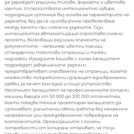
да зареждат различни типове, формати и цветове
хартия. Устройството интелигентно избира
подходящия източник въз основа на параметрите на
задачата, без да се изисква ръчно превключване
между касети при смяна на задачите. Тази
интелигентна автоматизация опростява сложни
проекти, включващи различни елементи на
документите – например цветни корици,
стандартни текстови страници и тежки
подложки. Изходните кошове с голям капацитет
подреждат завършените задачи и
предотвратяват смесването на страници, когато
множество потребители изпращат едновременни
заявки за печат към едно и също устройство.
Месечният капацитет на професионалните копирни
машини варира от 50 000 до 300 000 отпечатъка,
което показва техния проектиран капацитет да
изпълняват значителни обеми работа без механично
напрежение или преждевременно повреждане на
компонентите. Организациите с големи
потребности от копиране откриват, че тези
здрави машини осигуряват последователна