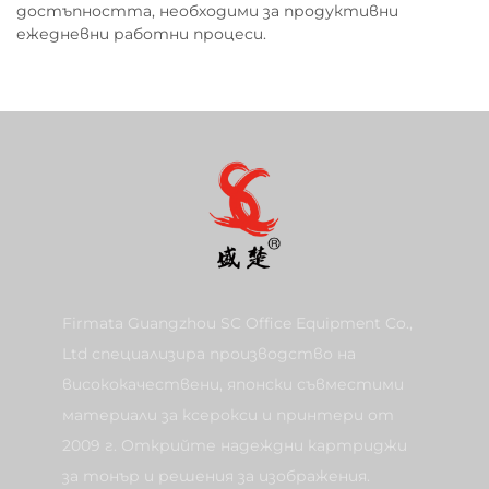
достъпността, необходими за продуктивни
ежедневни работни процеси.
Firmata Guangzhou SC Office Equipment Co.,
Ltd специализира производство на
висококачествени, японски съвместими
материали за ксерокси и принтери от
2009 г. Открийте надеждни картриджи
за тонър и решения за изображения.