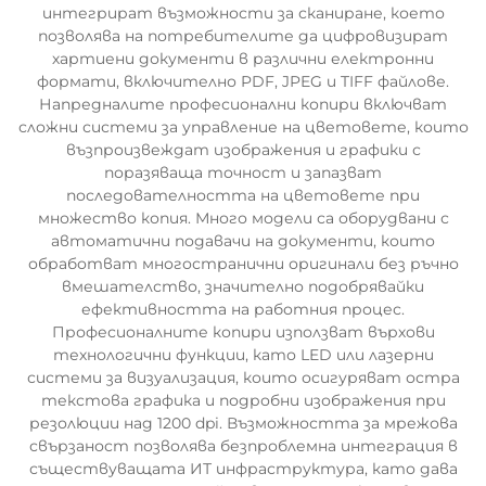
интегрират възможности за сканиране, което
позволява на потребителите да цифровизират
хартиени документи в различни електронни
формати, включително PDF, JPEG и TIFF файлове.
Напредналите професионални копири включват
сложни системи за управление на цветовете, които
възпроизвеждат изображения и графики с
поразяваща точност и запазват
последователността на цветовете при
множество копия. Много модели са оборудвани с
автоматични подавачи на документи, които
обработват многостранични оригинали без ръчно
вмешателство, значително подобрявайки
ефективността на работния процес.
Професионалните копири използват върхови
технологични функции, като LED или лазерни
системи за визуализация, които осигуряват остра
текстова графика и подробни изображения при
резолюции над 1200 dpi. Възможността за мрежова
свързаност позволява безпроблемна интеграция в
съществуващата ИТ инфраструктура, като дава