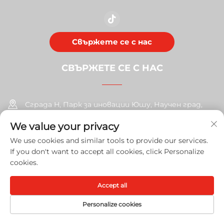
Свържете се с нас
СВЪРЖЕТЕ СЕ С НАС
Сграда H, Парк за иновации Юшу, Научен град,
район Хуанпу, Гуанчжоу, провинция Гуандун
We value your privacy
We use cookies and similar tools to provide our services.
+86-17585526413
If you don't want to accept all cookies, click Personalize
[email protected]
cookies.
Accept all
Автоматично право © 2026 Guangzhou Xinshengchu Office
Equipment Co., Ltd. Всички права запазени
Политика за
Personalize cookies
поверителност
НАЧАЛНА
ПРОДУКТИ
ИМЕЙЛ
ТЕЛЕФОН
СТРАНИЦА