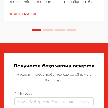
множество компоненти, които работят в
съвършена хармония, за да осигурят
висококачествени репродукции в голям мащаб.
ВИЖТЕ ПОВЕЧЕ
Сред тези съществени елементи, рулонът
майка се отличава като критичен компонент,
който директно влияе на качеството на
печата...
Получете безплатна оферта
Нашият представител ще се свърже с
вас скоро.
Имейл
0/100