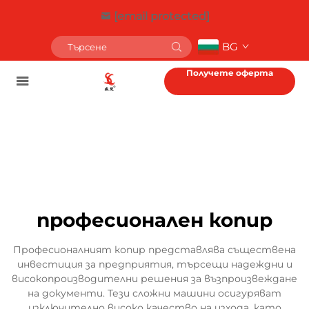
[email protected]
BG
Получете оферта
професионален копир
Професионалният копир представлява съществена
инвестиция за предприятия, търсещи надеждни и
високопроизводителни решения за възпроизвеждане
на документи. Тези сложни машини осигуряват
изключително високо качество на изхода, като