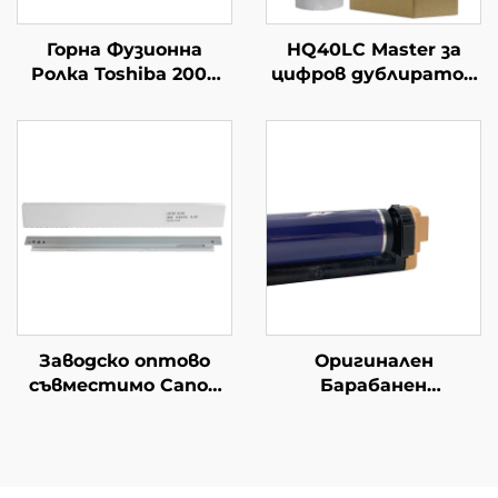
Горна Фузионна
HQ40LC Master за
Ролка Toshiba 2008
цифров дублиратор
Съвместима за
Ricoh
Toshiba E-STUDIO
CP6452C/6451/6453/645
2008 2508 3508 5508
DX4545cp/DX4544cp
Част от
DX4543cp/DX4542cp
копиралните
80m
машини
Отопляваща ролка
Заводско оптово
Оригинален
съвместимо Canon
Барабанен
IRC2520 Барабан
картридж 013R00656
Чистеща лезия за
за Xerox 700 C75 J75
CANON
700i 770 Барабанни
IR2520/2525/2530/2535/2545
единици