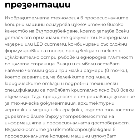
презентации
Изобразителната технология в професионалните
копирни машини осигурява изключително високо
качество на възпроизвеждане, което запазва всеки
детайл от оригиналните документи. Напреднали
лазерни или LED системи, комбинирани със сложни
формулировки на тонер, произвеждат текст с
изключително остри ръбове и еднородна плътност
по цялата страница. Знаци и символи остават
напълно четими дори при малки размери (в точки),
което гарантира, че бележките под линия,
юридическите откази и подробни технически
спецификации се появяват кристално ясно във всеки
екземпляр. Тази прецизност е от решаващо значение
за техническа документация, архитектурни
чертежи и медицински графики, където точността
директно влияе върху употребяемостта на
информацията и професионалната достоверност.
Възможностите за цвятовоспроизвеждане в
професионалните копирни машини използват