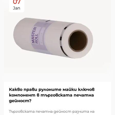
07
Jan
Какво прави рулоните майки ключов
компонент в търговската печатна
дейност?
Търговската печатна дейност разчита на