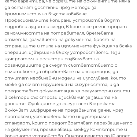
като гарантира, че образите на документите няма
да останат достъпни чрез методи за
криминалистично възстановяване.
Професионалните копирани устройства водят
подробни аудитни следи, в които се регистрират
самоличността на потребителя, времевата
отметка, заглавието на документа, броят на
страниците и типа на изпълнената функция за всяка
операция, извършена върху устройството. Тези
изчерпателни регистри позволяват на
организациите да следят съответствието с
политиките за обработване на информация, да
отчитат необичайни модели на използване, които
може да сочат нарушения на сигурността, и да
предоставят документация за регулаторни одити
в сектори със строги изисквания за защита на
данните. Функциите за сигурност в мрежата
включват шифриране на предаваните данни чрез
протоколи, установени като индустриален
стандарт, които предотвратяват перехващането
на документи, преминаващи между компютрите и
копирното устройство. Филтрирането по IP адрес