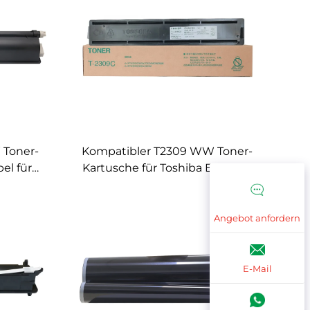
 Toner-
Kompatibler T2309 WW Toner-
el für
Kartusche für Toshiba E-studio
2802A
2303A 2303AM 2309A 2803AM
ergerät
2809A Kopierer-Toner T 2309C
Angebot anfordern
E-Mail