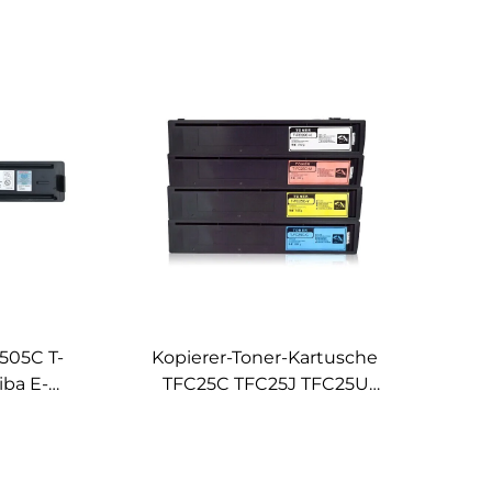
505C T-
Kopierer-Toner-Kartusche
iba E-
TFC25C TFC25J TFC25U
 2505F
TFC25D TFC25E Kompatibel
en
für TOSHIBA E-STUDIO 2040C
2540C 3040C 3540C 4540C