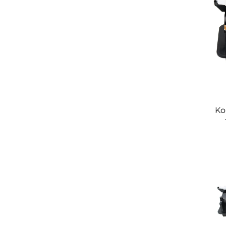
Ko
T24
Pa
22