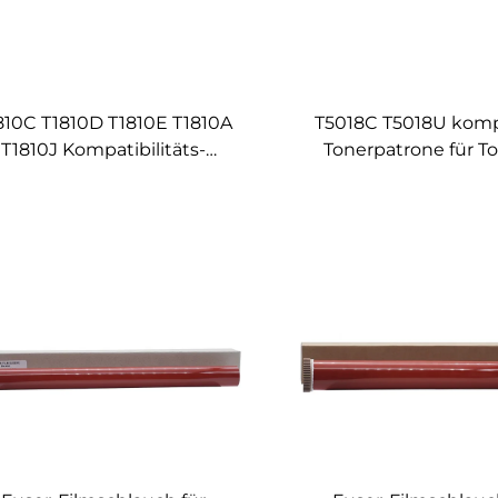
810C T1810D T1810E T1810A
T5018C T5018U komp
T1810J Kompatibilitäts-
Tonerpatrone für T
chwarz-Toner-Patrone für
Estudio 2518A 3018A
Toshiba E 181 182 212 242
4518A 5018A
Kopierer Toners