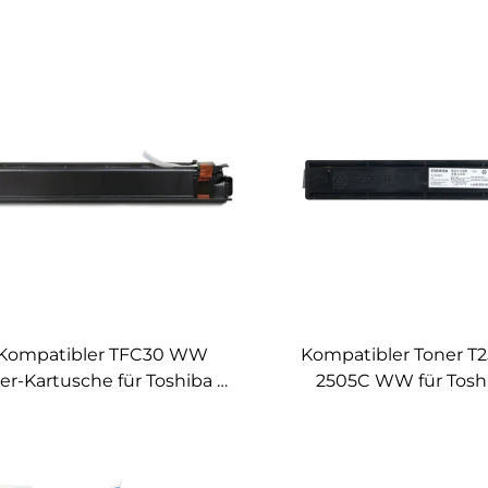
Kompatibler TFC30 WW
Kompatibler Toner T2
er-Kartusche für Toshiba E-
2505C WW für Tosh
tudio 2051C 2050C 2551C
Studio 2505 2505H
2550C
Toner-Kartusch