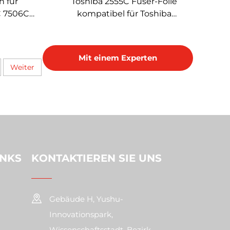
h für
Toshiba 2555C Fuser-Folie
C 7506C
kompatibel für Toshiba
opierer
2555C/3555C/4555C/3055C/5055C
W/Gear
Fuser Fixierfolie Ärmelbauteil
Mit einem Experten
Weiter
sprechen
INKS
KONTAKTIEREN SIE UNS
Gebäude H, Yushu-
Innovationspark,
Wissenschaftsstadt, Bezirk