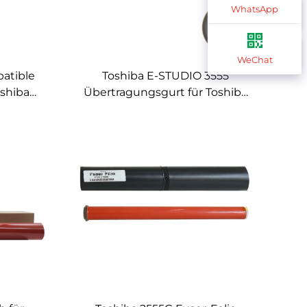
WhatsApp
WeChat
atible
Toshiba E-STUDIO 3555
oshiba
Übertragungsgurt für Toshiba
 3518A
E-STUDIO 2555C 3055C 3555C
4555C 5055C Kopiererteile
Übertragungsgurt