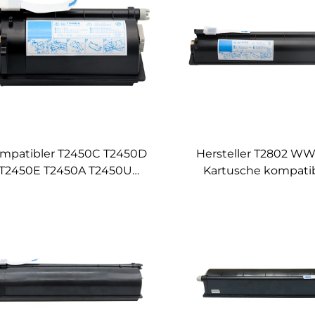
mpatibler T2450C T2450D
Hersteller T2802 WW
T2450E T2450A T2450U
Kartusche kompatib
50J T2450P Toshiba-Toner-
Toshiba E-STUDIO 
trone für Toshiba E-Studio
2802AM 2802AF Kopi
2 223 225 243 245 Kopierer-
Drucker-Geräte